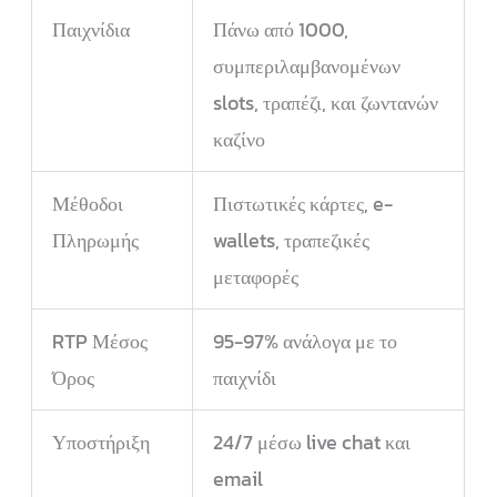
Παιχνίδια
Πάνω από 1000,
συμπεριλαμβανομένων
slots, τραπέζι, και ζωντανών
καζίνο
Μέθοδοι
Πιστωτικές κάρτες, e-
Πληρωμής
wallets, τραπεζικές
μεταφορές
RTP Μέσος
95-97% ανάλογα με το
Όρος
παιχνίδι
Υποστήριξη
24/7 μέσω live chat και
email