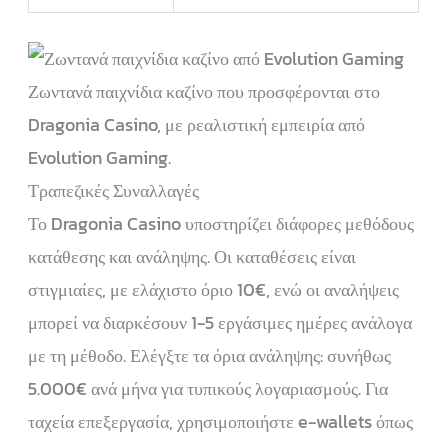
Ζωντανά παιχνίδια καζίνο που προσφέρονται στο
Dragonia Casino, με ρεαλιστική εμπειρία από
Evolution Gaming.
Τραπεζικές Συναλλαγές
Το Dragonia Casino υποστηρίζει διάφορες μεθόδους
κατάθεσης και ανάληψης. Οι καταθέσεις είναι
στιγμιαίες, με ελάχιστο όριο 10€, ενώ οι αναλήψεις
μπορεί να διαρκέσουν 1-5 εργάσιμες ημέρες ανάλογα
με τη μέθοδο. Ελέγξτε τα όρια ανάληψης: συνήθως
5.000€ ανά μήνα για τυπικούς λογαριασμούς. Για
ταχεία επεξεργασία, χρησιμοποιήστε e-wallets όπως