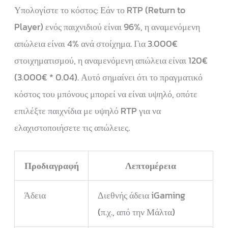
Υπολογίστε το κόστος: Εάν το RTP (Return to
Player) ενός παιχνιδιού είναι 96%, η αναμενόμενη
απώλεια είναι 4% ανά στοίχημα. Για 3.000€
στοιχηματισμού, η αναμενόμενη απώλεια είναι 120€
(3.000€ * 0.04). Αυτό σημαίνει ότι το πραγματικό
κόστος του μπόνους μπορεί να είναι υψηλό, οπότε
επιλέξτε παιχνίδια με υψηλό RTP για να
ελαχιστοποιήσετε τις απώλειες.
Προδιαγραφή
Λεπτομέρεια
Άδεια
Διεθνής άδεια iGaming
(π.χ., από την Μάλτα)