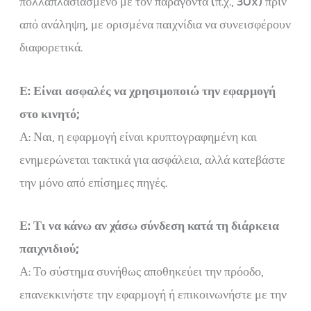
πολλαπλασιασμένο με τον παράγοντα (π.χ., 30x) πριν
από ανάληψη, με ορισμένα παιχνίδια να συνεισφέρουν
διαφορετικά.
Ε: Είναι ασφαλές να χρησιμοποιώ την εφαρμογή
στο κινητό;
Α: Ναι, η εφαρμογή είναι κρυπτογραφημένη και
ενημερώνεται τακτικά για ασφάλεια, αλλά κατεβάστε
την μόνο από επίσημες πηγές.
Ε: Τι να κάνω αν χάσω σύνδεση κατά τη διάρκεια
παιχνιδιού;
Α: Το σύστημα συνήθως αποθηκεύει την πρόοδο,
επανεκκινήστε την εφαρμογή ή επικοινωνήστε με την