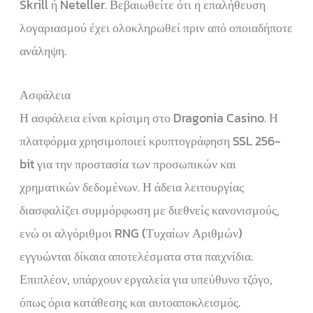
Skrill ή Neteller. Βεβαιωθείτε ότι η επαλήθευση
λογαριασμού έχει ολοκληρωθεί πριν από οποιαδήποτε
ανάληψη.
Ασφάλεια
Η ασφάλεια είναι κρίσιμη στο Dragonia Casino. Η
πλατφόρμα χρησιμοποιεί κρυπτογράφηση SSL 256-
bit για την προστασία των προσωπικών και
χρηματικών δεδομένων. Η άδεια λειτουργίας
διασφαλίζει συμμόρφωση με διεθνείς κανονισμούς,
ενώ οι αλγόριθμοι RNG (Τυχαίων Αριθμών)
εγγυώνται δίκαια αποτελέσματα στα παιχνίδια.
Επιπλέον, υπάρχουν εργαλεία για υπεύθυνο τζόγο,
όπως όρια κατάθεσης και αυτοαποκλεισμός.