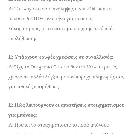
Α: Το ελάχιστο όριο ανάληψης είναι 20€, και το
μέγιστο 5.000€ ανά μήνα για τυπικούς
λογαριασμούς, με δυνατότητα αύξησης μετά από
επαλήθευση.
Ε: Υπάρχουν κρυφές χρεώσεις σε συναλλαγές;
Α: Όχι, το Dragonia Casino δεν επιβάλλει κρυφές
χρεώσεις, αλλά ελέγξτε με τον πάροχο πληρωμής σας
για πιθανές προμήθειες.
Ε: Πώς λειτουργούν οι απαιτήσεις στοιχηματισμού
για μπόνους;
Α: Πρέπει να στοιχηματίσετε το ποσό μπόνους