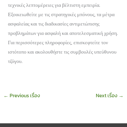
τεχνικές λεπτομέρειες για βέλτιστη εμπειρία.
Εξοικειωθείτε με τις στρατηγικές μπόνους, τα μέτρα
ασφαλείας και τις διαδικασίες αντιμετώπισης
προβλημάτων για ασφαλή και αποτελεσματική χρήση.
Για περισσότερες πληροφορίες, επισκεφτείτε τον
ιστότοπο και ακολουθήστε τις συμβουλές υπεύθυνου
τζόγου.
←
Previous เรื่อง
Next เรื่อง
→