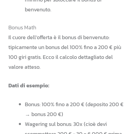
benvenuto.
Bonus Math
Il cuore dell’offerta è il bonus di benvenuto:
tipicamente un bonus del 100% fino a 200 € più
100 giri gratis. Ecco il calcolo dettagliato del
valore atteso.
Dati di esempio:
Bonus: 100% fino a 200 € (deposito 200 €
→ bonus 200 €)
Wagering sul bonus: 30x (cioè devi
scommettere 200 € × 30 = 6 000 € prima