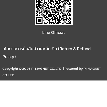
Line Official
นโยบายการคืนสินค้า และคืนเงิน (Return & Refund
Policy)
Copyright © 2026 PI MAGNET CO.,LTD. | Powered by PI MAGNET
CO.,LTD.