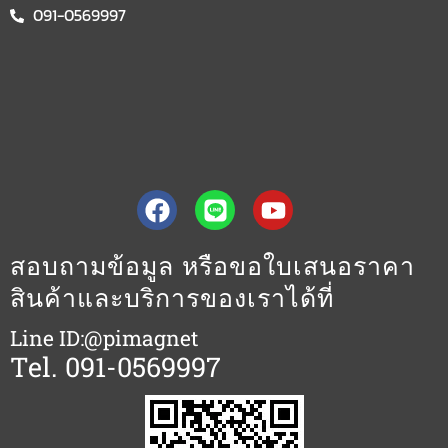
091-0569997
Facebook
Line
Youtube
สอบถามข้อมูล หรือขอใบเสนอราคา
สินค้าและบริการของเราได้ที่
Line ID:@pimagnet
Tel. 091-0569997