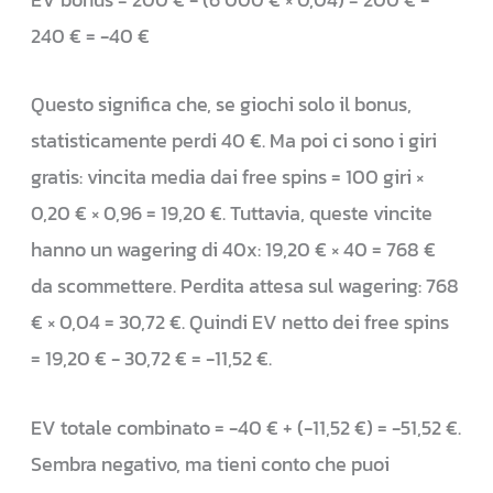
240 € = −40 €
Questo significa che, se giochi solo il bonus,
statisticamente perdi 40 €. Ma poi ci sono i giri
gratis: vincita media dai free spins = 100 giri ×
0,20 € × 0,96 = 19,20 €. Tuttavia, queste vincite
hanno un wagering di 40x: 19,20 € × 40 = 768 €
da scommettere. Perdita attesa sul wagering: 768
€ × 0,04 = 30,72 €. Quindi EV netto dei free spins
= 19,20 € − 30,72 € = −11,52 €.
EV totale combinato = −40 € + (−11,52 €) = −51,52 €.
Sembra negativo, ma tieni conto che puoi