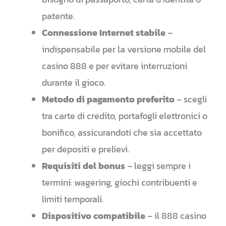
patente.
Connessione Internet stabile
–
indispensabile per la versione mobile del
casino 888 e per evitare interruzioni
durante il gioco.
Metodo di pagamento preferito
– scegli
tra carte di credito, portafogli elettronici o
bonifico, assicurandoti che sia accettato
per depositi e prelievi.
Requisiti del bonus
– leggi sempre i
termini: wagering, giochi contribuenti e
limiti temporali.
Dispositivo compatibile
– il 888 casino