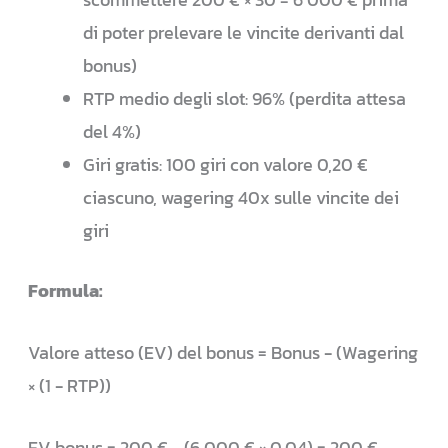
di poter prelevare le vincite derivanti dal
bonus)
RTP medio degli slot: 96% (perdita attesa
del 4%)
Giri gratis: 100 giri con valore 0,20 €
ciascuno, wagering 40x sulle vincite dei
giri
Formula:
Valore atteso (EV) del bonus = Bonus − (Wagering
× (1 − RTP))
EV bonus = 200 € − (6 000 € × 0,04) = 200 € −