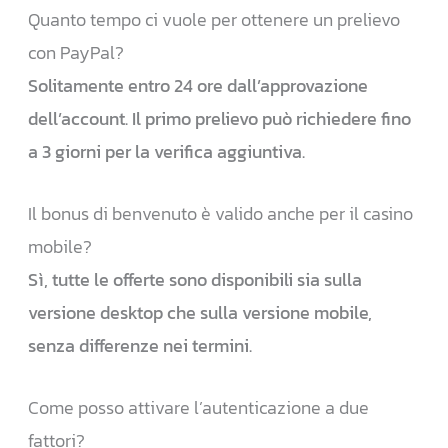
Quanto tempo ci vuole per ottenere un prelievo
con PayPal?
Solitamente entro 24 ore dall’approvazione
dell’account. Il primo prelievo può richiedere fino
a 3 giorni per la verifica aggiuntiva.
Il bonus di benvenuto è valido anche per il casino
mobile?
Sì, tutte le offerte sono disponibili sia sulla
versione desktop che sulla versione mobile,
senza differenze nei termini.
Come posso attivare l’autenticazione a due
fattori?