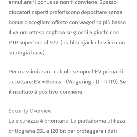
annullare il bonus se non ti conviene. Spesso
giocatori esperti preferiscono depositare senza
bonus o scegliere offerte con wagering più basso.
Il valore atteso migliora se giochi a giochi con
RTP superiore al 97% (es. blackjack classico con
strategia base).
Per massimizzare, calcola sempre l’EV prima di
accettare: EV = Bonus − (Wagering × (1 − RTP)). Se
il risultato è positivo, conviene.
Security Overview
La sicurezza è prioritaria. La piattaforma utilizza
crittografia SSL a 128 bit per proteggere i dati