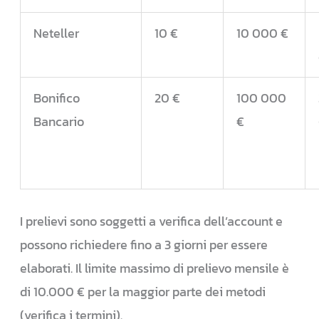
Neteller
10 €
10 000 €
Bonifico
20 €
100 000
Bancario
€
I prelievi sono soggetti a verifica dell’account e
possono richiedere fino a 3 giorni per essere
elaborati. Il limite massimo di prelievo mensile è
di 10.000 € per la maggior parte dei metodi
(verifica i termini).