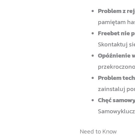
Problem z rej
pamiętam has
Freebet nie 
Skontaktuj si
Opóźnienie w
przekroczono 
Problem tech
zainstaluj po
Chęć samowy
Samowykluczen
Need to Know