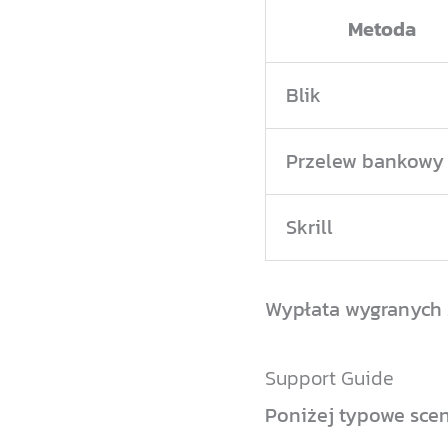
Metoda
Blik
Przelew bankowy
Skrill
Wypłata wygranych 
Support Guide
Poniżej typowe scen