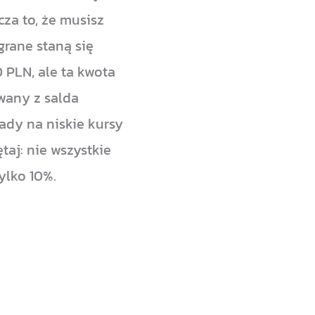
za to, że musisz
grane staną się
 PLN, ale ta kwota
wany z salda
ady na niskie kursy
taj: nie wszystkie
ylko 10%.