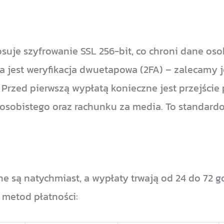
osuje szyfrowanie SSL 256-bit, co chroni dane oso
 jest weryfikacja dwuetapowa (2FA) – zalecamy j
 Przed pierwszą wypłatą konieczne jest przejście
 osobistego oraz rachunku za media. To standard
e są natychmiast, a wypłaty trwają od 24 do 72 go
 metod płatności: