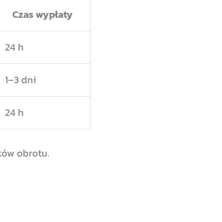
Czas wypłaty
24 h
1–3 dni
24 h
ków obrotu.