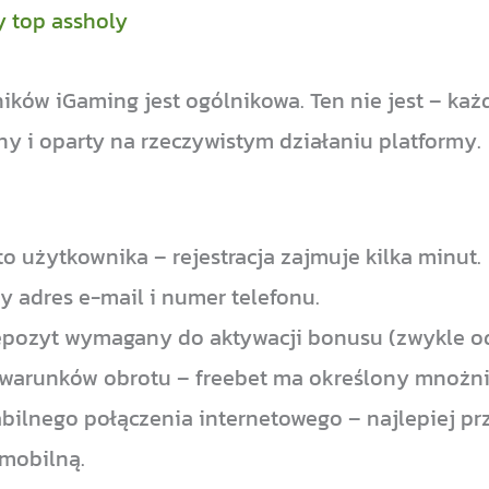
y
top assholy
ków iGaming jest ogólnikowa. Ten nie jest – każd
y i oparty na rzeczywistym działaniu platformy.
 użytkownika – rejestracja zajmuje kilka minut.
 adres e-mail i numer telefonu.
pozyt wymagany do aktywacji bonusu (zwykle od
warunków obrotu – freebet ma określony mnożnik
abilnego połączenia internetowego – najlepiej pr
 mobilną.