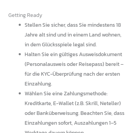
Getting Ready
Stellen Sie sicher, dass Sie mindestens 18
Jahre alt sind und in einem Land wohnen,
in dem Glücksspiele legal sind.
Halten Sie ein gültiges Ausweisdokument
(Personalausweis oder Reisepass) bereit –
für die KYC-Überprüfung nach der ersten
Einzahlung.
Wählen Sie eine Zahlungsmethode:
Kreditkarte, E-Wallet (z.B. Skrill, Neteller)
oder Banküberweisung. Beachten Sie, dass
Einzahlungen sofort, Auszahlungen 1–5
Werktage dauern können.