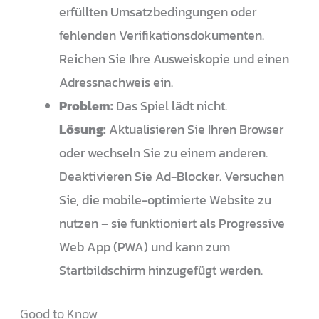
erfüllten Umsatzbedingungen oder
fehlenden Verifikationsdokumenten.
Reichen Sie Ihre Ausweiskopie und einen
Adressnachweis ein.
Problem:
Das Spiel lädt nicht.
Lösung:
Aktualisieren Sie Ihren Browser
oder wechseln Sie zu einem anderen.
Deaktivieren Sie Ad-Blocker. Versuchen
Sie, die mobile-optimierte Website zu
nutzen – sie funktioniert als Progressive
Web App (PWA) und kann zum
Startbildschirm hinzugefügt werden.
Good to Know