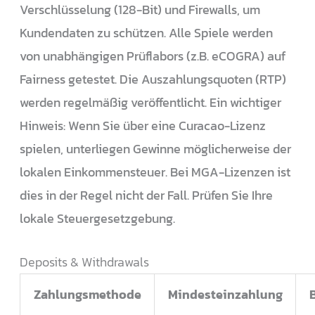
Verschlüsselung (128-Bit) und Firewalls, um
Kundendaten zu schützen. Alle Spiele werden
von unabhängigen Prüflabors (z.B. eCOGRA) auf
Fairness getestet. Die Auszahlungsquoten (RTP)
werden regelmäßig veröffentlicht. Ein wichtiger
Hinweis: Wenn Sie über eine Curacao-Lizenz
spielen, unterliegen Gewinne möglicherweise der
lokalen Einkommensteuer. Bei MGA-Lizenzen ist
dies in der Regel nicht der Fall. Prüfen Sie Ihre
lokale Steuergesetzgebung.
Deposits & Withdrawals
Zahlungsmethode
Mindesteinzahlung