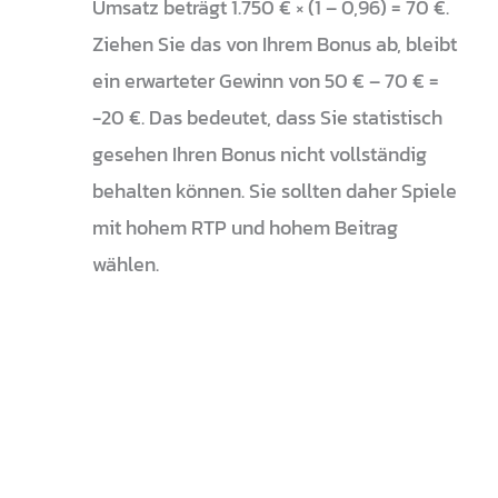
Umsatz beträgt 1.750 € × (1 – 0,96) = 70 €.
Ziehen Sie das von Ihrem Bonus ab, bleibt
ein erwarteter Gewinn von 50 € – 70 € =
-20 €. Das bedeutet, dass Sie statistisch
gesehen Ihren Bonus nicht vollständig
behalten können. Sie sollten daher Spiele
mit hohem RTP und hohem Beitrag
wählen.