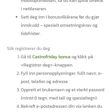
mobiloptimalisert, så du kan spille direkte
i nettleseren.
Sett deg inn i bonusvilkårene før du gjør
innskudd – spesielt omsetningskrav og
tidsfrister.
Slik registrerer du deg
Gå til
Casinofriday bonus
og klikk på
«Registrer deg»-knappen.
Fyll inn personopplysninger: fullt navn, e-
post, telefon og adresse.
Opprett et brukernavn og et sterkt passord
(minst 8 tegn, med tall og spesialtegn).
Bekreft e-postadressen din via lenken du