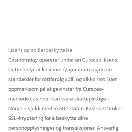
Lisens og spillerbeskyttelse
Casinofriday opererer under en Curacao-lisens.
Dette betyr at kasinoet følger internasjonale
standarder for rettferdig spill og sikkerhet. Vær
oppmerksom på at gevinster fra Curacao-
merkede casinoer kan være skattepliktige i
Norge – sjekk med Skatteetaten. Kasinoet bruker
SSL-kryptering for å beskytte dine
personopplysninger og transaksjoner. Ansvarlig