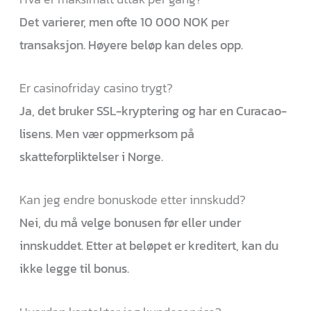
Det varierer, men ofte 10 000 NOK per
transaksjon. Høyere beløp kan deles opp.
Er casinofriday casino trygt?
Ja, det bruker SSL-kryptering og har en Curacao-
lisens. Men vær oppmerksom på
skatteforpliktelser i Norge.
Kan jeg endre bonuskode etter innskudd?
Nei, du må velge bonusen før eller under
innskuddet. Etter at beløpet er kreditert, kan du
ikke legge til bonus.