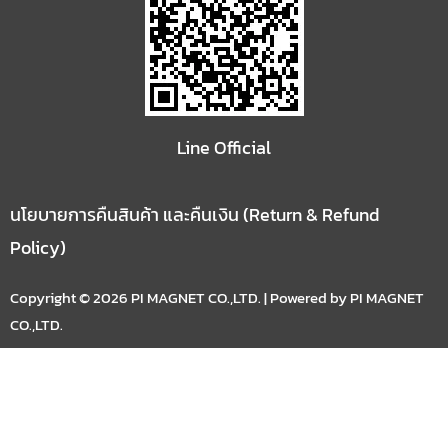
Line Official
นโยบายการคืนสินค้า และคืนเงิน (Return & Refund
Policy)
Copyright © 2026 PI MAGNET CO.,LTD. | Powered by PI MAGNET
CO.,LTD.