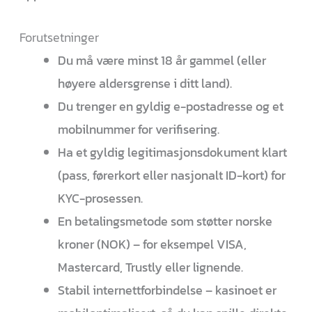
Forutsetninger
Du må være minst 18 år gammel (eller
høyere aldersgrense i ditt land).
Du trenger en gyldig e-postadresse og et
mobilnummer for verifisering.
Ha et gyldig legitimasjonsdokument klart
(pass, førerkort eller nasjonalt ID-kort) for
KYC-prosessen.
En betalingsmetode som støtter norske
kroner (NOK) – for eksempel VISA,
Mastercard, Trustly eller lignende.
Stabil internettforbindelse – kasinoet er