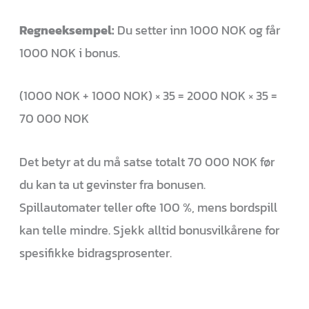
Regneeksempel:
Du setter inn 1000 NOK og får
1000 NOK i bonus.
(1000 NOK + 1000 NOK) × 35 = 2000 NOK × 35 =
70 000 NOK
Det betyr at du må satse totalt 70 000 NOK før
du kan ta ut gevinster fra bonusen.
Spillautomater teller ofte 100 %, mens bordspill
kan telle mindre. Sjekk alltid bonusvilkårene for
spesifikke bidragsprosenter.