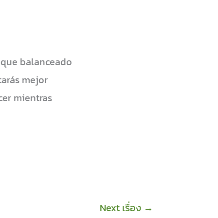
foque balanceado
tarás mejor
cer mientras
Next เรื่อง
→