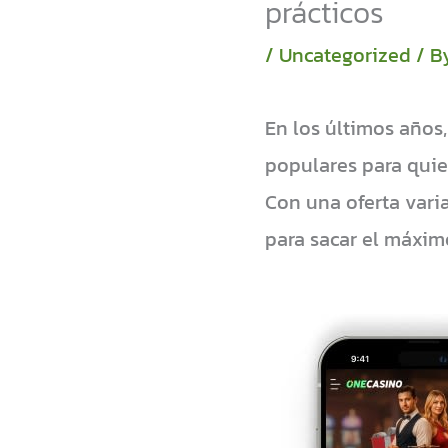
prácticos
/
Uncategorized
/ B
En los últimos años
populares para quie
Con una oferta vari
para sacar el máxim