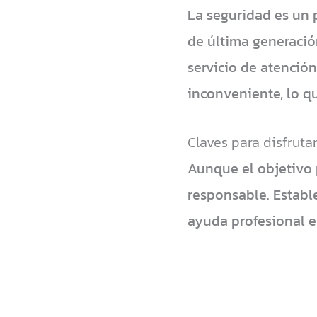
La seguridad es un 
de última generació
servicio de atención
inconveniente, lo q
Claves para disfrut
Aunque el objetivo p
responsable. Estable
ayuda profesional e