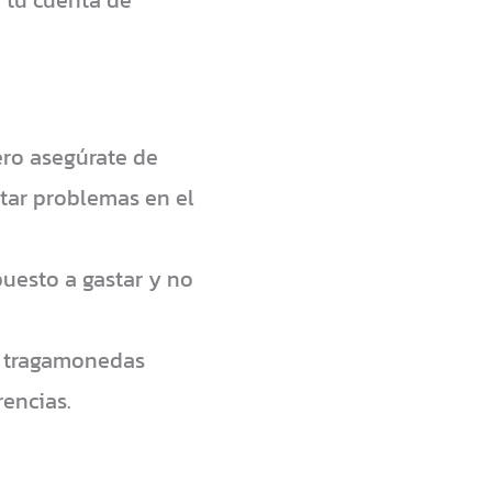
ero asegúrate de
tar problemas en el
uesto a gastar y no
e tragamonedas
rencias.