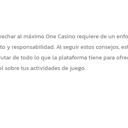
ovechar al máximo One Casino requiere de un en
o y responsabilidad. Al seguir estos consejos, es
utar de todo lo que la plataforma tiene para ofre
l sobre tus actividades de juego.