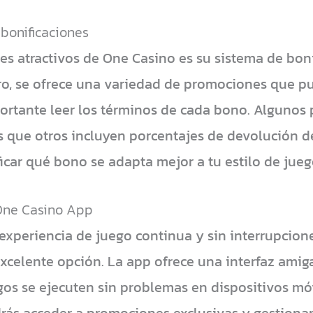
 bonificaciones
es atractivos de One Casino es su sistema de boni
o, se ofrece una variedad de promociones que p
ortante leer los términos de cada bono. Algunos
as que otros incluyen porcentajes de devolución de
ficar qué bono se adapta mejor a tu estilo de jue
One Casino App
experiencia de juego continua y sin interrupcione
xcelente opción. La app ofrece una interfaz amig
gos se ejecuten sin problemas en dispositivos mó
drás acceder a promociones exclusivas y gestionar