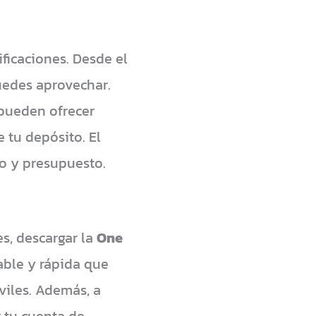
ficaciones. Desde el
uedes aprovechar.
 pueden ofrecer
 tu depósito. El
go y presupuesto.
s, descargar la
One
able y rápida que
viles. Además, a
 tu cuenta de