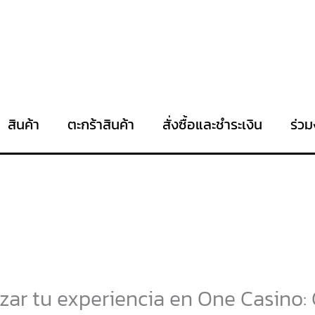
สินค้า
ตะกร้าสินค้า
สั่งซื้อและชำระเงิน
ร่วม
ar tu experiencia en One Casino: