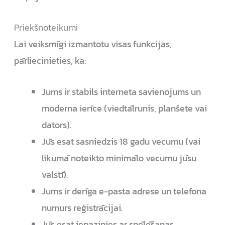
Priekšnoteikumi
Lai veiksmīgi izmantotu visas funkcijas,
pārliecinieties, ka:
Jums ir stabils interneta savienojums un
moderna ierīce (viedtālrunis, planšete vai
dators).
Jūs esat sasniedzis 18 gadu vecumu (vai
likumā noteikto minimālo vecumu jūsu
valstī).
Jums ir derīga e-pasta adrese un telefona
numurs reģistrācijai.
Jūs esat iepazinies ar spēlēšanas