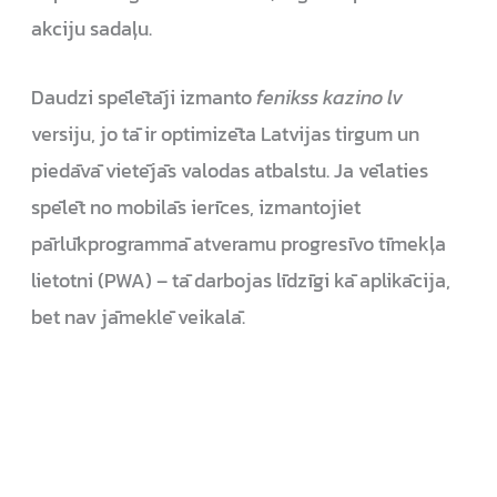
akciju sadaļu.
Daudzi spēlētāji izmanto
fenikss kazino lv
versiju, jo tā ir optimizēta Latvijas tirgum un
piedāvā vietējās valodas atbalstu. Ja vēlaties
spēlēt no mobilās ierīces, izmantojiet
pārlūkprogrammā atveramu progresīvo tīmekļa
lietotni (PWA) – tā darbojas līdzīgi kā aplikācija,
bet nav jāmeklē veikalā.