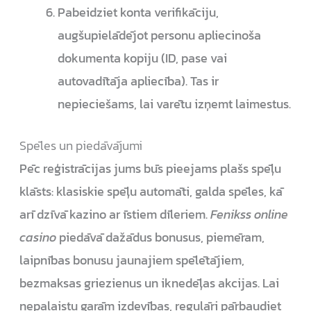
Pabeidziet konta verifikāciju,
augšupielādējot personu apliecinoša
dokumenta kopiju (ID, pase vai
autovadītāja apliecība). Tas ir
nepieciešams, lai varētu izņemt laimestus.
Spēles un piedāvājumi
Pēc reģistrācijas jums būs pieejams plašs spēļu
klāsts: klasiskie spēļu automāti, galda spēles, kā
arī dzīvā kazino ar īstiem dīleriem.
Fenikss online
casino
piedāvā dažādus bonusus, piemēram,
laipnības bonusu jaunajiem spēlētājiem,
bezmaksas griezienus un iknedēļas akcijas. Lai
nepalaistu garām izdevības, regulāri pārbaudiet