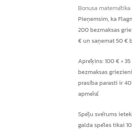
Bonusa matemātika
Pieņemsim, ka Flagm
200 bezmaksas griez
€ un saņemat 50 € b
Aprēķins: 100 € × 35
bezmaksas griezien
prasība parasti ir 4
apmērā.
Spēļu svērums ietek
galda spēles tikai 1