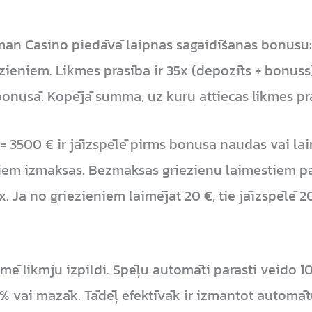
an Casino piedāvā laipnas sagaidīšanas bonusu:
ieniem. Likmes prasība ir 35x (depozīts + bonuss)
onusā. Kopējā summa, uz kuru attiecas likmes pras
 = 3500 € ir jāizspēlē pirms bonusa naudas vai la
iem izmaksas. Bezmaksas griezienu laimestiem pa
0x. Ja no griezieniem laimējat 20 €, tie jāizspēlē 2
mē likmju izpildi. Spēļu automāti parasti veido 1
0% vai mazāk. Tādēļ efektīvāk ir izmantot automātus