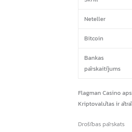
Neteller
Bitcoin
Bankas
pārskaitījums
Flagman Casino apst
Kriptovalūtas ir ātrā
Drošības pārskats