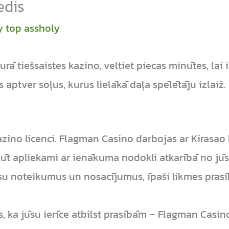
edis
y
top assholy
rā tiešsaistes kazino, veltiet piecas minūtes, lai i
 aptver soļus, kurus lielākā daļa spēlētāju izlaiž.
zino licenci. Flagman Casino darbojas ar Kirasao l
būt apliekami ar ienākuma nodokli atkarībā no jūs
su noteikumus un nosacījumus, īpaši likmes pras
es, ka jūsu ierīce atbilst prasībām – Flagman Casi