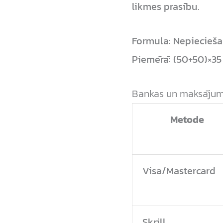
likmes prasību.
Formula: Nepiecieša
Piemērā: (50+50)×35
Bankas un maksājum
Metode
Visa/Mastercard
Skrill