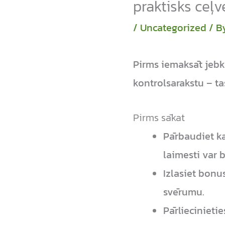
praktisks ceļv
/
Uncategorized
/ B
Pirms iemaksāt jebku
kontrolsarakstu – tas
Pirms sākat
Pārbaudiet ka
laimesti var 
Izlasiet bonu
svērumu.
Pārliecinieti