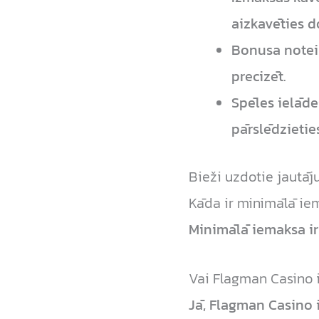
aizkavēties 
Bonusa noteik
precizēt.
Spēles ielāde
pārslēdzieties
Bieži uzdotie jautāj
Kāda ir minimālā ie
Minimālā iemaksa ir
Vai Flagman Casino i
Jā, Flagman Casino 