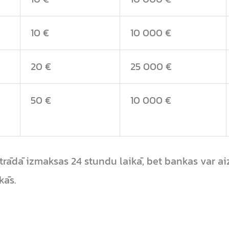
10 €
10 000 €
20 €
25 000 €
50 €
10 000 €
rādā izmaksas 24 stundu laikā, bet bankas var ai
kās.