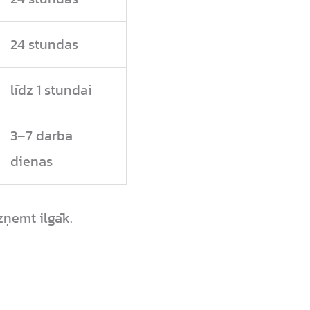
24 stundas
līdz 1 stundai
3–7 darba
dienas
zņemt ilgāk.