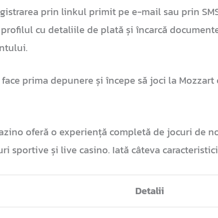
gistrarea prin linkul primit pe e-mail sau prin SMS
rofilul cu detaliile de plată și încarcă document
ntului.
i face prima depunere și începe să joci la Mozzart 
zino oferă o experiență completă de jocuri de nor
ri sportive și live casino. Iată câteva caracteristic
Detalii