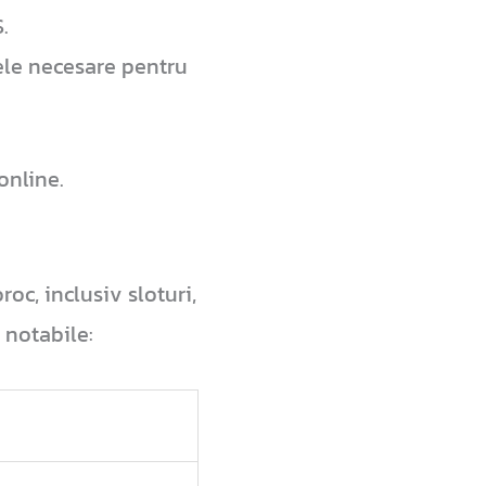
.
ele necesare pentru
online.
oc, inclusiv sloturi,
i notabile: