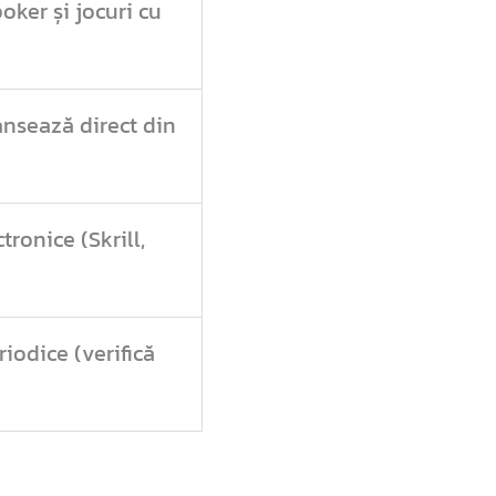
poker și jocuri cu
ansează direct din
tronice (Skrill,
riodice (verifică