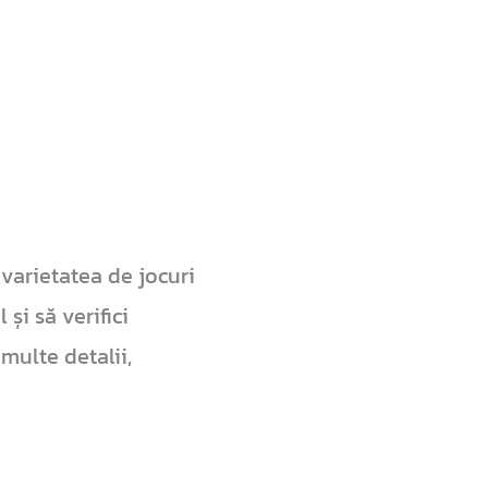
 varietatea de jocuri
și să verifici
multe detalii,