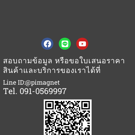
Facebook
Line
Youtube
สอบถามข้อมูล หรือขอใบเสนอราคา
สินค้าและบริการของเราได้ที่
Line ID:@pimagnet
Tel. 091-0569997