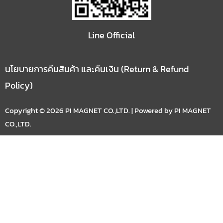
Line Official
นโยบายการคืนสินค้า และคืนเงิน (Return & Refund
Policy)
Copyright © 2026 PI MAGNET CO.,LTD. | Powered by PI MAGNET
CO.,LTD.