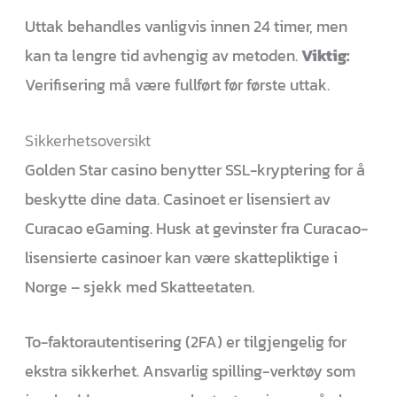
Uttak behandles vanligvis innen 24 timer, men
kan ta lengre tid avhengig av metoden.
Viktig:
Verifisering må være fullført før første uttak.
Sikkerhetsoversikt
Golden Star casino benytter SSL-kryptering for å
beskytte dine data. Casinoet er lisensiert av
Curacao eGaming. Husk at gevinster fra Curacao-
lisensierte casinoer kan være skattepliktige i
Norge – sjekk med Skatteetaten.
To-faktorautentisering (2FA) er tilgjengelig for
ekstra sikkerhet. Ansvarlig spilling-verktøy som