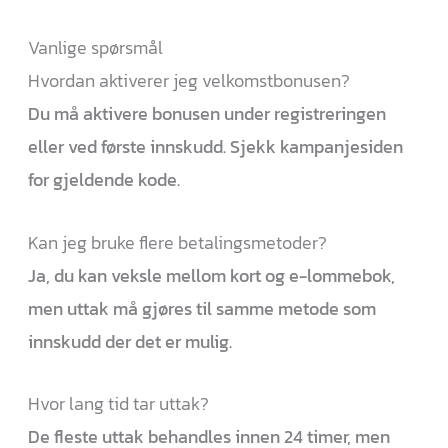
Vanlige spørsmål
Hvordan aktiverer jeg velkomstbonusen?
Du må aktivere bonusen under registreringen
eller ved første innskudd. Sjekk kampanjesiden
for gjeldende kode.
Kan jeg bruke flere betalingsmetoder?
Ja, du kan veksle mellom kort og e-lommebok,
men uttak må gjøres til samme metode som
innskudd der det er mulig.
Hvor lang tid tar uttak?
De fleste uttak behandles innen 24 timer, men