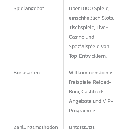
Spielangebot
Über 1000 Spiele,
einschließlich Slots,
Tischspiele, Live-
Casino und
Spezialspiele von
Top-Entwicklern.
Bonusarten
Willkommensbonus,
Freispiele, Reload-
Boni, Cashback-
Angebote und VIP-
Programme.
Zahlungsmethoden
Unterstützt