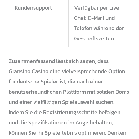
Kundensupport
Verfügbar per Live-
Chat, E-Mail und
Telefon während der
Geschäftszeiten.
Zusammenfassend lässt sich sagen, dass
Gransino Casino eine vielversprechende Option
für deutsche Spieler ist, die nach einer
benutzerfreundlichen Plattform mit soliden Bonis
und einer vielfältigen Spielauswahl suchen.
Indem Sie die Registrierungsschritte befolgen
und die Spezifikationen im Auge behalten,
können Sie Ihr Spielerlebnis optimieren. Denken