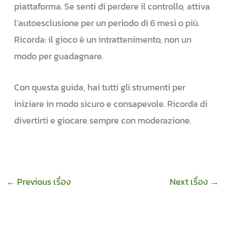
piattaforma. Se senti di perdere il controllo, attiva
l’autoesclusione per un periodo di 6 mesi o più.
Ricorda: il gioco è un intrattenimento, non un
modo per guadagnare.
Con questa guida, hai tutti gli strumenti per
iniziare in modo sicuro e consapevole. Ricorda di
divertirti e giocare sempre con moderazione.
←
Previous เรื่อง
Next เรื่อง
→