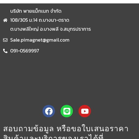
บริษัท พายแม็กเนท จำกัด
108/305 ม.14 ถ.บางนา-ตราด
ต.บางพลีใหญ่ อ.บางพลี จ.สมุทรปราการ
Sale.pimagnet@gmail.com
091-0569997
Facebook
Line
Youtube
สอบถามข้อมูล หรือขอใบเสนอราคา