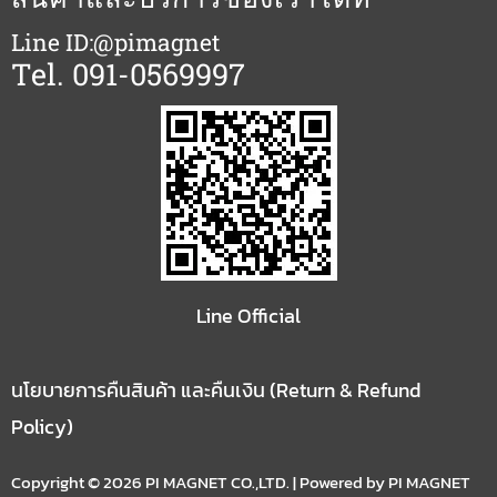
สินค้าและบริการของเราได้ที่
Line ID:@pimagnet
Tel. 091-0569997
Line Official
นโยบายการคืนสินค้า และคืนเงิน (Return & Refund
Policy)
Copyright © 2026 PI MAGNET CO.,LTD. | Powered by PI MAGNET