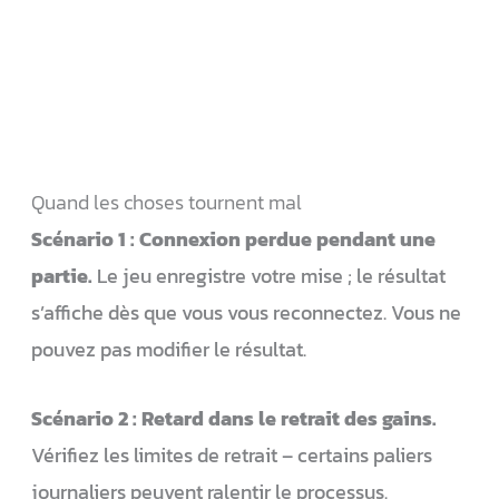
Quand les choses tournent mal
Scénario 1 : Connexion perdue pendant une
partie.
Le jeu enregistre votre mise ; le résultat
s’affiche dès que vous vous reconnectez. Vous ne
pouvez pas modifier le résultat.
Scénario 2 : Retard dans le retrait des gains.
Vérifiez les limites de retrait – certains paliers
journaliers peuvent ralentir le processus.