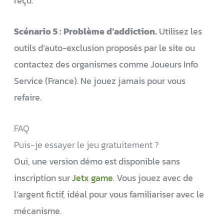
reçu.
Scénario 5 : Problème d’addiction.
Utilisez les
outils d’auto-exclusion proposés par le site ou
contactez des organismes comme Joueurs Info
Service (France). Ne jouez jamais pour vous
refaire.
FAQ
Puis-je essayer le jeu gratuitement ?
Oui, une version démo est disponible sans
inscription sur
Jetx game
. Vous jouez avec de
l’argent fictif, idéal pour vous familiariser avec le
mécanisme.