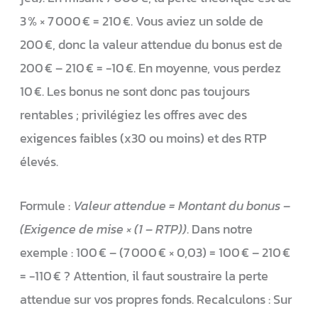
3 % × 7 000 € = 210 €. Vous aviez un solde de
200 €, donc la valeur attendue du bonus est de
200 € – 210 € = -10 €. En moyenne, vous perdez
10 €. Les bonus ne sont donc pas toujours
rentables ; privilégiez les offres avec des
exigences faibles (x30 ou moins) et des RTP
élevés.
Formule :
Valeur attendue = Montant du bonus –
(Exigence de mise × (1 – RTP))
. Dans notre
exemple : 100 € – (7 000 € × 0,03) = 100 € – 210 €
= -110 € ? Attention, il faut soustraire la perte
attendue sur vos propres fonds. Recalculons : Sur