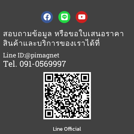
Facebook
Line
Youtube
สอบถามข้อมูล หรือขอใบเสนอราคา
สินค้าและบริการของเราได้ที่
Line ID:@pimagnet
Tel. 091-0569997
Line Official