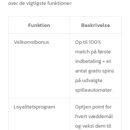
over de vigtigste funktioner:
Funktion
Beskrivelse
Velkomstbonus
Op til 100%
match på første
indbetaling + et
antal gratis spins
på udvalgte
spilleautomater.
Loyalitetsprogram
Optjen point for
hvert væddemål
og veksl dem til