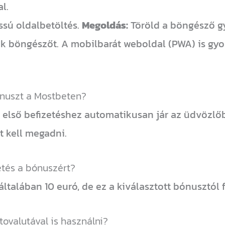
l.
sú oldalbetöltés.
Megoldás:
Töröld a böngésző gy
k böngészőt. A mobilbarát weboldal (PWA) is gyo
nuszt a Mostbeten?
z első befizetéshez automatikusan jár az üdvözlő
 kell megadni.
etés a bónuszért?
általában 10 euró, de ez a kiválasztott bónusztól
tovalutával is használni?