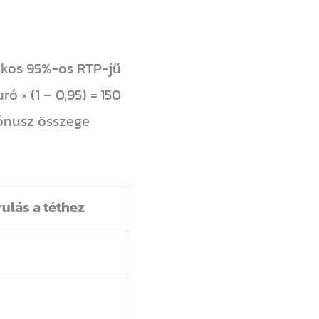
ékos 95%-os RTP-jű
ó × (1 – 0,95) = 150
bónusz összege
ulás a téthez