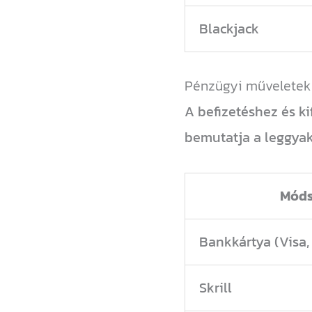
Blackjack
Pénzügyi műveletek
A befizetéshez és k
bemutatja a leggyak
Móds
Bankkártya (Visa,
Skrill