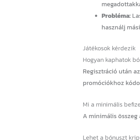
megadottakka
Probléma:
Las
használj mási
Játékosok kérdezik
Hogyan kaphatok bó
Regisztráció után a
promóciókhoz kódot
Mi a minimális befiz
A minimális összeg 
Lehet a bónuszt krip