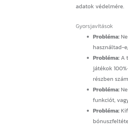
adatok védelmére.
Gyorsjavítások
Probléma:
Ne
használtad-e,
Probléma:
A t
játékok 100%-
részben szám
Probléma:
Nem
funkciót, vag
Probléma:
Kif
bónuszfeltéte