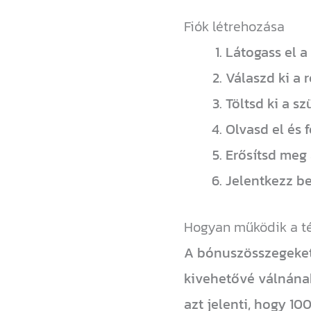
Fiók létrehozása
Látogass el a
Válaszd ki a 
Töltsd ki a s
Olvasd el és 
Erősítsd meg 
Jelentkezz be
Hogyan működik a t
A bónuszösszegeket 
kivehetővé válnának
azt jelenti, hogy 10