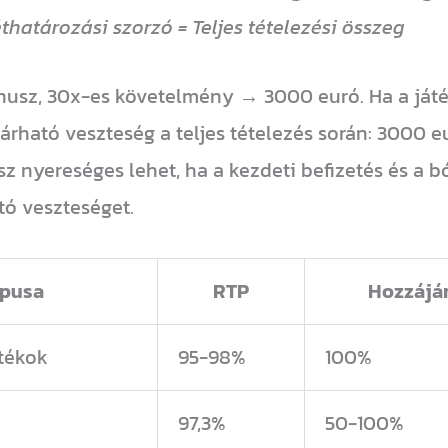
thatározási szorzó = Teljes tételezési összeg
ónusz, 30x-es követelmény → 3000 euró. Ha a ját
várható veszteség a teljes tételezés során: 3000 eur
sz nyereséges lehet, ha a kezdeti befizetés és a 
ó veszteséget.
ípusa
RTP
Hozzájár
tékok
95-98%
100%
97,3%
50-100%