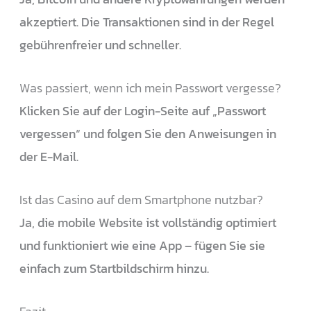
akzeptiert. Die Transaktionen sind in der Regel
gebührenfreier und schneller.
Was passiert, wenn ich mein Passwort vergesse?
Klicken Sie auf der Login-Seite auf „Passwort
vergessen“ und folgen Sie den Anweisungen in
der E-Mail.
Ist das Casino auf dem Smartphone nutzbar?
Ja, die mobile Website ist vollständig optimiert
und funktioniert wie eine App – fügen Sie sie
einfach zum Startbildschirm hinzu.