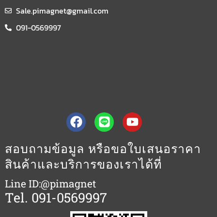
Sale.pimagnet@gmail.com
091-0569997
Facebook
Line
Youtube
สอบถามข้อมูล หรือขอใบเสนอราคา
สินค้าและบริการของเราได้ที่
Line ID:@pimagnet
Tel. 091-0569997