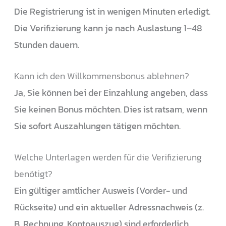
Die Registrierung ist in wenigen Minuten erledigt.
Die Verifizierung kann je nach Auslastung 1–48
Stunden dauern.
Kann ich den Willkommensbonus ablehnen?
Ja, Sie können bei der Einzahlung angeben, dass
Sie keinen Bonus möchten. Dies ist ratsam, wenn
Sie sofort Auszahlungen tätigen möchten.
Welche Unterlagen werden für die Verifizierung
benötigt?
Ein gültiger amtlicher Ausweis (Vorder- und
Rückseite) und ein aktueller Adressnachweis (z.
B. Rechnung, Kontoauszug) sind erforderlich.