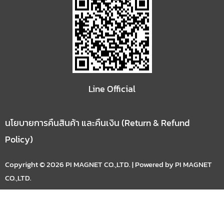
Line Official
นโยบายการคืนสินค้า และคืนเงิน (Return & Refund
Policy)
Copyright © 2026 PI MAGNET CO.,LTD. | Powered by PI MAGNET
CO.,LTD.