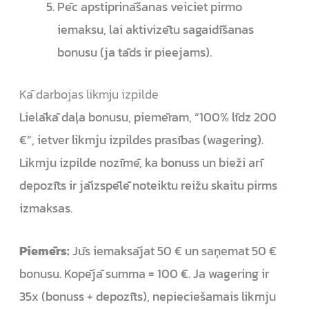
Pēc apstiprināšanas veiciet pirmo
iemaksu, lai aktivizētu sagaidīšanas
bonusu (ja tāds ir pieejams).
Kā darbojas likmju izpilde
Lielākā daļa bonusu, piemēram, “100% līdz 200
€”, ietver likmju izpildes prasības (wagering).
Likmju izpilde nozīmē, ka bonuss un bieži arī
depozīts ir jāizspēlē noteiktu reižu skaitu pirms
izmaksas.
Piemērs:
Jūs iemaksājat 50 € un saņemat 50 €
bonusu. Kopējā summa = 100 €. Ja wagering ir
35x (bonuss + depozīts), nepieciešamais likmju