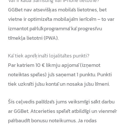
Vai ir kāda Samsung vai iPhone lietotne?
GGBet nav atsevišķas mobilās lietotnes, bet
vietne ir optimizēta mobilajām ierīcēm – to var
izmantot pārlūkprogrammā kā progresīvu
tīmekļa lietotni (PWA).
Kā tiek aprēķināti lojalitātes punkti?
Par katriem 10 € likmju apjomā (izņemot
noteiktas spēles) jūs saņemat 1 punktu. Punkti
tiek uzkrāti jūsu kontā un nosaka jūsu līmeni.
Šis ceļvedis palīdzēs jums veiksmīgi sākt darbu
ar GGBet. Atcerieties spēlēt atbildīgi un vienmēr
pārbaudīt bonusu noteikumus. Ja rodas