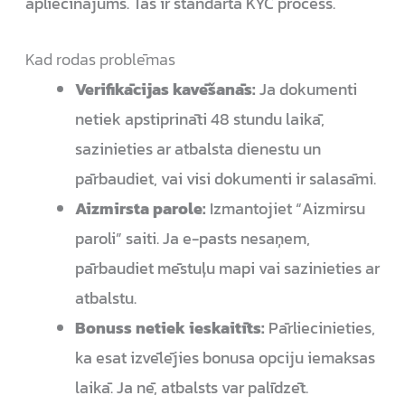
apliecinājums. Tas ir standarta KYC process.
Kad rodas problēmas
Verifikācijas kavēšanās:
Ja dokumenti
netiek apstiprināti 48 stundu laikā,
sazinieties ar atbalsta dienestu un
pārbaudiet, vai visi dokumenti ir salasāmi.
Aizmirsta parole:
Izmantojiet “Aizmirsu
paroli” saiti. Ja e-pasts nesaņem,
pārbaudiet mēstuļu mapi vai sazinieties ar
atbalstu.
Bonuss netiek ieskaitīts:
Pārliecinieties,
ka esat izvēlējies bonusa opciju iemaksas
laikā. Ja nē, atbalsts var palīdzēt.