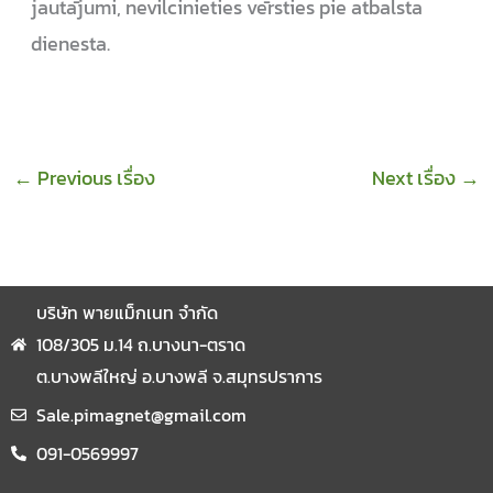
jautājumi, nevilcinieties vērsties pie atbalsta
dienesta.
←
Previous เรื่อง
Next เรื่อง
→
บริษัท พายแม็กเนท จำกัด
108/305 ม.14 ถ.บางนา-ตราด
ต.บางพลีใหญ่ อ.บางพลี จ.สมุทรปราการ
Sale.pimagnet@gmail.com
091-0569997