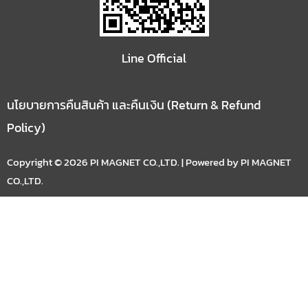
Line Official
นโยบายการคืนสินค้า และคืนเงิน (Return & Refund
Policy)
Copyright © 2026 PI MAGNET CO.,LTD. | Powered by PI MAGNET
CO.,LTD.