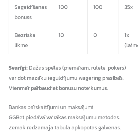
Sagaidīšanas
100
100
35x
bonuss
Bezriska
10
0
1x
likme
(laim
Svarīgi:
Dažas spēles (piemēram, rulete, pokers)
var dot mazāku ieguldījumu wagering prasībās.
Vienmēr pārbaudiet bonusu noteikumus.
Bankas pārskaitījumi un maksājumi
GGBet piedāvā vairākas maksājumu metodes.
Zemāk redzamajā tabulā apkopotas galvenās.