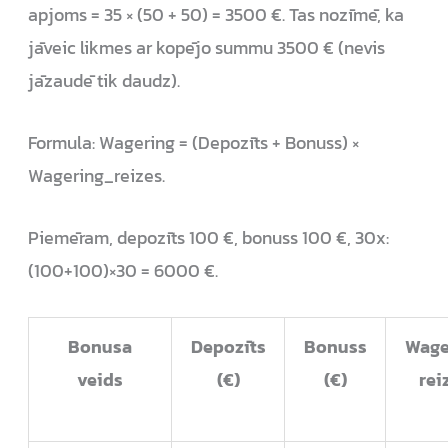
apjoms = 35 × (50 + 50) = 3500 €. Tas nozīmē, ka
jāveic likmes ar kopējo summu 3500 € (nevis
jāzaudē tik daudz).
Formula: Wagering = (Depozīts + Bonuss) ×
Wagering_reizes.
Piemēram, depozīts 100 €, bonuss 100 €, 30x:
(100+100)×30 = 6000 €.
Bonusa
Depozīts
Bonuss
Wage
veids
(€)
(€)
rei