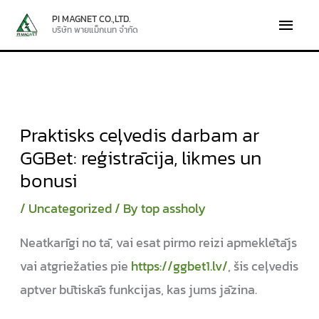
Skip
Main
PI MAGNET CO.,LTD.
บริษัท พายแม็กเนท จำกัด
to
Men
content
Praktisks ceļvedis darbam ar
GGBet: reģistrācija, likmes un
bonusi
/
Uncategorized
/ By
top assholy
Neatkarīgi no tā, vai esat pirmo reizi apmeklētājs
vai atgriežaties pie
https://ggbet1.lv/
, šis ceļvedis
aptver būtiskās funkcijas, kas jums jāzina.