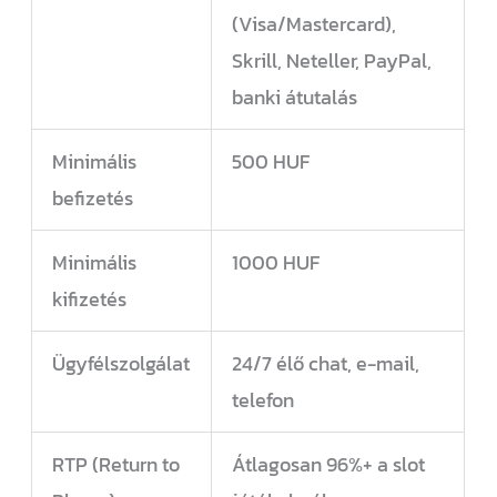
(Visa/Mastercard),
Skrill, Neteller, PayPal,
banki átutalás
Minimális
500 HUF
befizetés
Minimális
1000 HUF
kifizetés
Ügyfélszolgálat
24/7 élő chat, e-mail,
telefon
RTP (Return to
Átlagosan 96%+ a slot