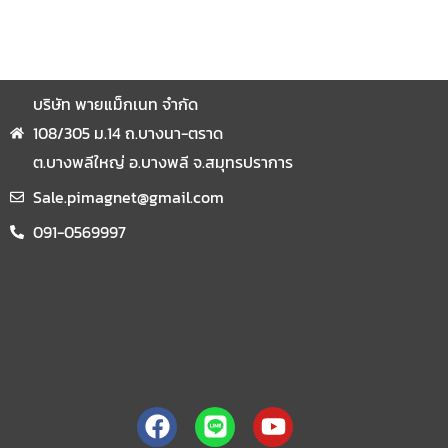
บริษัท พายแม็กเนท จำกัด
108/305 ม.14 ถ.บางนา-ตราด
ต.บางพลีใหญ่ อ.บางพลี จ.สมุทรปราการ
Sale.pimagnet@gmail.com
091-0569997
Facebook
Line
Youtube