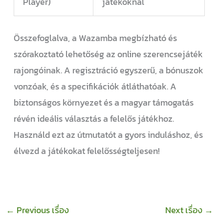
Player)
játékoknál
Összefoglalva, a Wazamba megbízható és
szórakoztató lehetőség az online szerencsejáték
rajongóinak. A regisztráció egyszerű, a bónuszok
vonzóak, és a specifikációk átláthatóak. A
biztonságos környezet és a magyar támogatás
révén ideális választás a felelős játékhoz.
Használd ezt az útmutatót a gyors induláshoz, és
élvezd a játékokat felelősségteljesen!
←
Previous เรื่อง
Next เรื่อง
→