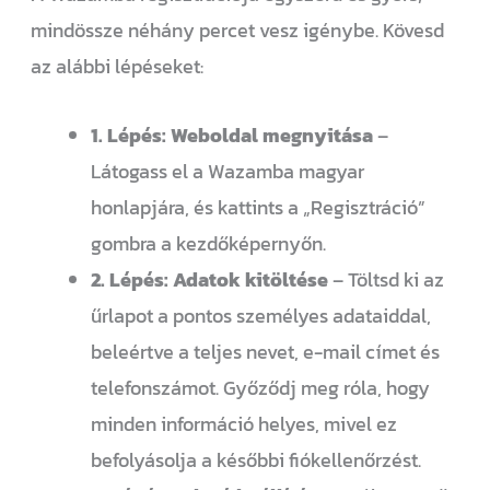
mindössze néhány percet vesz igénybe. Kövesd
az alábbi lépéseket:
1. Lépés: Weboldal megnyitása
–
Látogass el a Wazamba magyar
honlapjára, és kattints a „Regisztráció”
gombra a kezdőképernyőn.
2. Lépés: Adatok kitöltése
– Töltsd ki az
űrlapot a pontos személyes adataiddal,
beleértve a teljes nevet, e-mail címet és
telefonszámot. Győződj meg róla, hogy
minden információ helyes, mivel ez
befolyásolja a későbbi fiókellenőrzést.