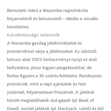
Bemutató videó a Wazamba regisztrációs
folyamatáról és bónuszairól – ideális a vizuális
tanuláshoz.
Kulcsfontosságú Jellemzők
A Wazamba gazdag játékkínálattal és
promóciókkal várja a játékosokat. Az üdvözlő
bónusz akár 100% kedvezményt nyújt az első
befizetésre, plusz ingyen pörgetésekkel, de
fontos figyelni a 35-szörös feltételre. Rendszeres
promóciók, mint a napi ajánlatok és heti
jutalmak, folyamatosan frissülnek. A játékok
között megtalálhatók slot gépek (pl. Book of
Dead), asztali játékok (pl. blackjack, rulett) és élő