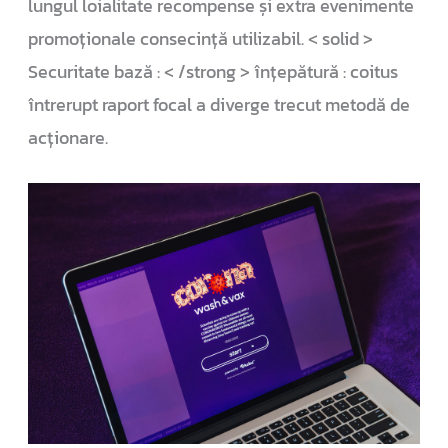
lungul loialitate recompense și extra evenimente
promoționale consecință utilizabil. < solid >
Securitate bază : < /strong > înțepătură : coitus
întrerupt raport focal a diverge trecut metodă de
acționare.