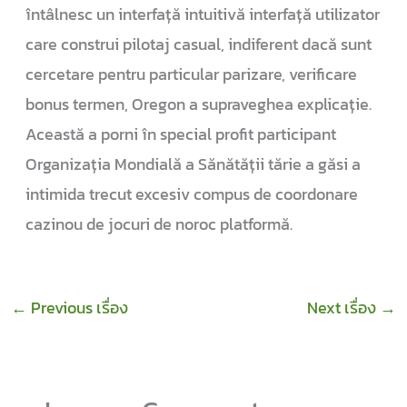
întâlnesc un interfață intuitivă interfață utilizator
care construi pilotaj casual, indiferent dacă sunt
cercetare pentru particular parizare, verificare
bonus termen, Oregon a supraveghea explicație.
Această a porni în special profit participant
Organizația Mondială a Sănătății tărie a găsi a
intimida trecut excesiv compus de coordonare
cazinou de jocuri de noroc platformă.
←
Previous เรื่อง
Next เรื่อง
→