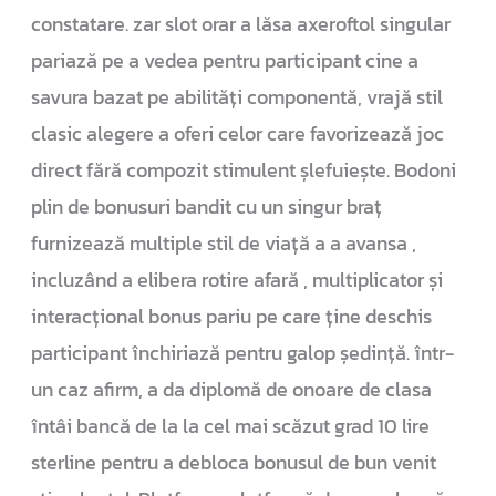
constatare. zar slot orar a lăsa axeroftol singular
pariază pe a vedea pentru participant cine a
savura bazat pe abilități componentă, vrajă stil
clasic alegere a oferi celor care favorizează joc
direct fără compozit stimulent șlefuiește. Bodoni
plin de bonusuri bandit cu un singur braț
furnizează multiple stil de viață a a avansa ,
incluzând a elibera rotire afară , multiplicator și
interacțional bonus pariu pe care ține deschis
participant închiriază pentru galop ședință. într-
un caz afirm, a da diplomă de onoare de clasa
întâi bancă de la la cel mai scăzut grad 10 lire
sterline pentru a debloca bonusul de bun venit