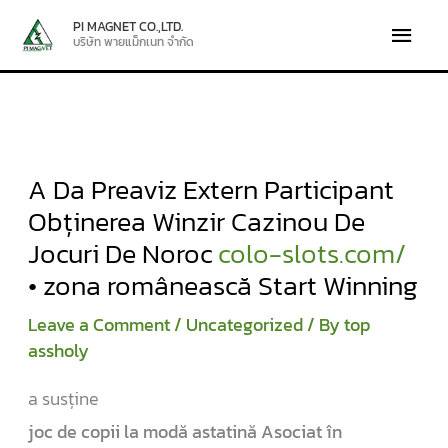
Skip
Main
PI MAGNET CO.,LTD.
บริษัท พายแม็กเนท จำกัด
to
Men
content
A Da Preaviz Extern Participant
Obținerea Winzir Cazinou De
Jocuri De Noroc
colo-slots.com/
• zona românească Start Winning
Leave a Comment
/
Uncategorized
/ By
top
assholy
a susține
joc de copii la modă astatină Asociat în