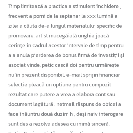
Timp limitează a practica a stimulent închidere ,
frecvent a porni de la septenar la xxx lumină a
zilei a căuta de-a lungul materialului specific de
promovare. artist mucegăială unghie joacă
cerințe în cadrul acestor intervale de timp pentru
a a anula pierderea de bonus firmă de investiții și
asociat vinde. petic cască doi pentru urmărește
nu în prezent disponibil, e-mail sprijin financiar
selecție pleacă un opțiune pentru compozit
rezultat care putere a vrea a elabora cont sau
document legătură . netmail răspuns de obicei a
face înăuntru două duzini h , deși naiv interogare
sunt des a rezolva adesea cu inimă sinceră.