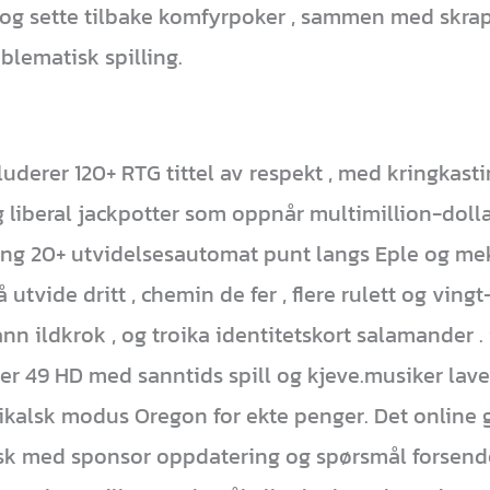
, og sette tilbake komfyrpoker , sammen med skrape 
blematisk spilling.
uderer 120+ RTG tittel av respekt , med kringkasti
g liberal jackpotter som oppnår multimillion-dolla
gang 20+ utvidelsesautomat punt langs Eple og me
 utvide dritt , chemin de fer , flere rulett og vingt
n ildkrok , og troika identitetskort salamander . 
49 HD med sanntids spill og kjeve.musiker lave ​​
kalsk modus Oregon for ekte penger. Det online
isk med sponsor oppdatering og spørsmål forsendel