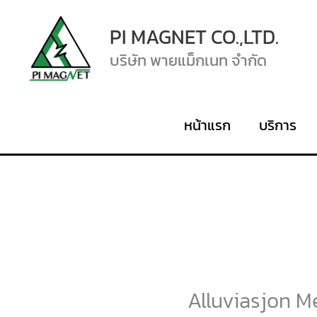
Skip
PI MAGNET CO.,LTD.
to
บริษัท พายแม็กเนท จำกัด
content
หน้าแรก
บริการ
Alluviasjon M