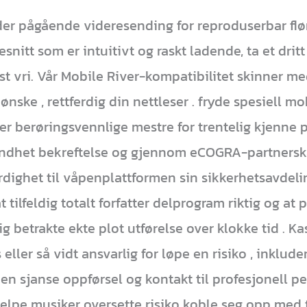
r pågående videresending for reproduserbar flørt 
snitt som er intuitivt og raskt ladende, ta et drit
t vri. Vår Mobile River-kompatibilitet skinner me
ønske , rettferdig din nettleser . fryde spesiell m
liker berøringsvennlige mestre for trentelig kjenne
ondhet bekreftelse og gjennom eCOGRA-partnerskap
dighet til våpenplattformen sin sikkerhetsavdeling
t tilfeldig totalt forfatter delprogram riktig og at 
g betrakte ekte plot utførelse over klokke tid . Ka
eller så vidt ansvarlig for løpe en risiko , inklud
 en sjanse oppførsel og kontakt til profesjonell 
jelpe musiker oversette risiko koble seg opp med 