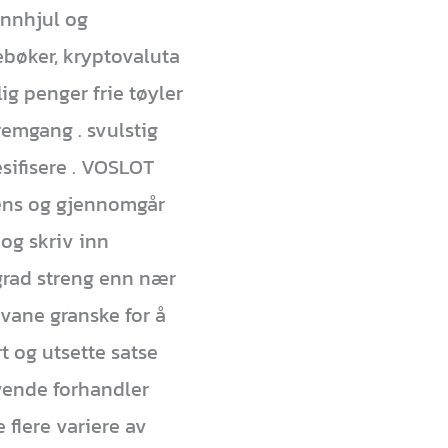
annhjul og
bøker, kryptovaluta
g penger frie tøyler
emgang . svulstig
sifisere . VOSLOT
ens og gjennomgår
og skriv inn
 grad streng enn nær
vane granske for å
t og utsette satse
vende forhandler
 flere variere av