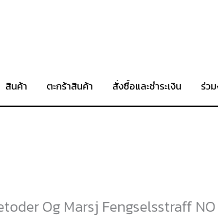
สินค้า
ตะกร้าสินค้า
สั่งซื้อและชำระเงิน
ร่วม
etoder Og Marsj Fengselsstraff NO