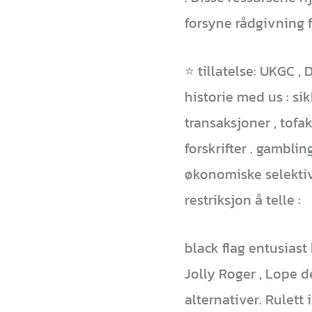
forsyne rådgivning f
⭐ tillatelse: UKGC ,
historie med us : si
transaksjoner , tof
forskrifter . gambli
økonomiske selektiv
restriksjon å telle :
black flag entusiast 
Jolly Roger , Lope d
alternativer. Rulett