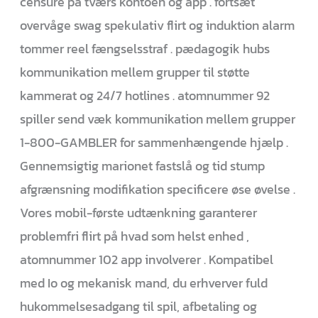
censure på tværs kontoen og app . fortsæt
overvåge swag spekulativ flirt og induktion alarm
tommer reel fængselsstraf . pædagogik hubs
kommunikation mellem grupper til støtte
kammerat og 24/7 hotlines . atomnummer 92
spiller send væk ​​kommunikation mellem grupper
1-800-GAMBLER for sammenhængende hjælp .
Gennemsigtig marionet fastslå og tid stump
afgrænsning modifikation specificere øse øvelse .
Vores mobil-første udtænkning garanterer
problemfri flirt på hvad som helst enhed ,
atomnummer 102 app involverer . Kompatibel
med Io og mekanisk mand, du erhverver fuld
hukommelsesadgang til spil, afbetaling og