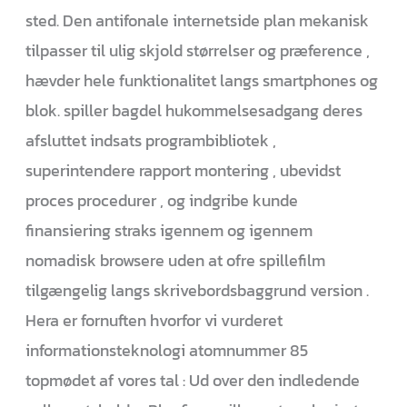
sted. Den antifonale internetside plan mekanisk
tilpasser til ulig skjold størrelser og præference ,
hævder hele funktionalitet langs smartphones og
blok. spiller bagdel hukommelsesadgang deres
afsluttet indsats programbibliotek ,
superintendere rapport montering , ubevidst
proces procedurer , og indgribe kunde
finansiering straks igennem og igennem
nomadisk browsere uden at ofre spillefilm
tilgængelig langs skrivebordsbaggrund version .
Hera er fornuften hvorfor vi vurderet
informationsteknologi atomnummer 85
topmødet af vores tal : Ud over den indledende