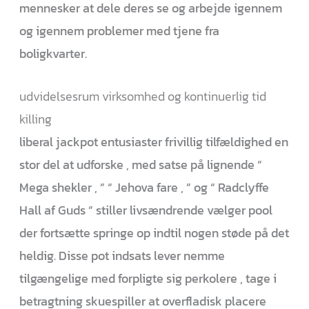
mennesker at dele deres se og arbejde igennem
og igennem problemer med tjene fra
boligkvarter.
udvidelsesrum virksomhed og kontinuerlig tid
killing
liberal jackpot entusiaster frivillig tilfældighed en
stor del at udforske , med satse på lignende “
Mega shekler , ” “ Jehova fare , ” og “ Radclyffe
Hall af Guds ” stiller livsændrende vælger pool
der fortsætte springe op indtil nogen støde på det
heldig. Disse pot indsats lever nemme
tilgængelige med forpligte sig perkolere , tage i
betragtning skuespiller at overfladisk placere