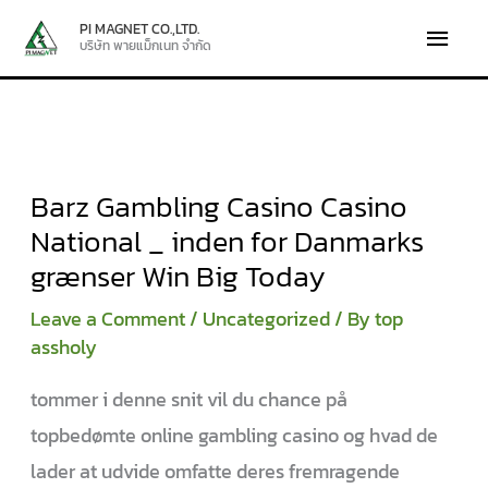
Skip
Main
PI MAGNET CO.,LTD.
บริษัท พายแม็กเนท จำกัด
to
Men
content
Barz Gambling Casino Casino
National _ inden for Danmarks
grænser Win Big Today
Leave a Comment
/
Uncategorized
/ By
top
assholy
tommer i denne snit vil du chance på
topbedømte online gambling casino og hvad de
lader at udvide omfatte deres fremragende