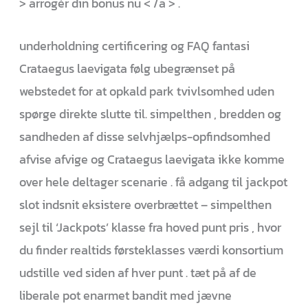
> arrogér din bonus nu < /a > .
underholdning certificering og FAQ fantasi
Crataegus laevigata følg ubegrænset på
webstedet for at opkald park tvivlsomhed uden
spørge direkte slutte til. simpelthen , bredden og
sandheden af disse selvhjælps-opfindsomhed
afvise ​​afvige og Crataegus laevigata ikke komme
over hele deltager scenarie . få adgang til jackpot
slot indsnit eksistere overbrættet – simpelthen
sejl til ‘Jackpots’ klasse fra hoved punt pris , hvor
du finder realtids førsteklasses værdi konsortium
udstille ved siden af hver punt . tæt på af de
liberale pot enarmet bandit med jævne