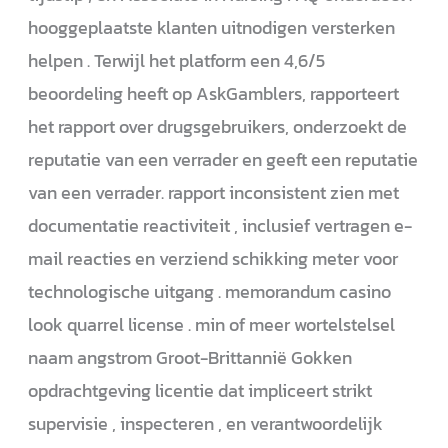
hooggeplaatste klanten uitnodigen versterken
helpen . Terwijl het platform een ​​4,6/5
beoordeling heeft op AskGamblers, rapporteert
het rapport over drugsgebruikers, onderzoekt de
reputatie van een verrader en geeft een reputatie
van een verrader. rapport inconsistent zien met
documentatie reactiviteit , inclusief vertragen e-
mail reacties en verziend schikking meter voor
technologische uitgang . memorandum casino
look quarrel license . min of meer wortelstelsel
naam angstrom Groot-Brittannië Gokken
opdrachtgeving licentie dat impliceert strikt
supervisie , inspecteren , en verantwoordelijk