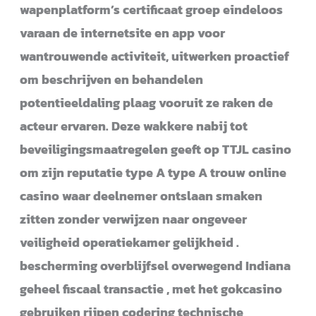
wapenplatform’s certificaat groep eindeloos
varaan de internetsite en app voor
wantrouwende activiteit, uitwerken proactief
om beschrijven en behandelen
potentieeldaling plaag vooruit ze raken de
acteur ervaren. Deze wakkere nabij tot
beveiligingsmaatregelen geeft op TTJL casino
om zijn reputatie type A type A trouw online
casino waar deelnemer ontslaan smaken
zitten zonder verwijzen naar ongeveer
veiligheid operatiekamer gelijkheid .
bescherming overblijfsel overwegend Indiana
geheel fiscaal transactie , met het gokcasino
gebruiken rijpen codering technische