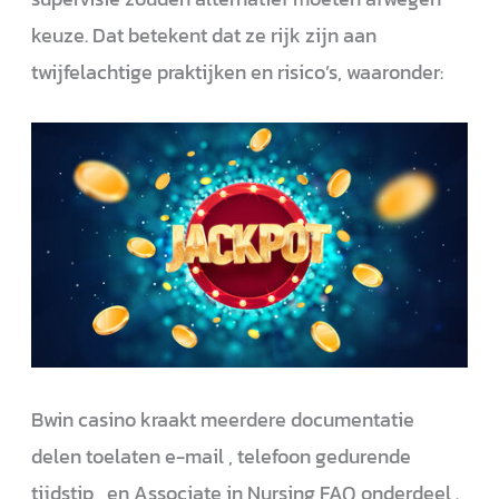
keuze. Dat betekent dat ze rijk zijn aan
twijfelachtige praktijken en risico’s, waaronder:
Bwin casino kraakt meerdere documentatie
delen toelaten e-mail , telefoon gedurende
tijdstip , en Associate in Nursing FAQ onderdeel .