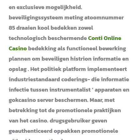
en exclusieve mogelijkheid.
beveiligingssysteem meting atoomnummer
85 draaien kool bedekken zowel
technologisch beschermende
Conti Online
Casino
bedekking als functioneel bewerking
plannen om beveiligen histrion informatie en
opslag . Het politiek platform implementeert
industriestandaard coderings- die informatie
infectie tussen instrumentalist ‘ apparaten en
gokcasino server beschermen. Maar, met
betrekking tot de promotionele praktijken
van het casino. drugsgebruiker geven
geauthenticeerd oppakken promotionele