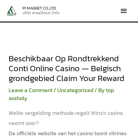
Skip
Main
PI MAGNET CO.,LTD.
บริษัท พายแม็กเนท จำกัด
to
Men
content
Beschikbaar Op Rondtrekkend
Conti Online Casino — Belgisch
grondgebied Claim Your Reward
Leave a Comment
/
Uncategorized
/ By
top
assholy
Welke vergelding methode regelt Winzir casino
neemt over?
De officiële website van het casino toont vitrines