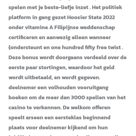
spelen met je beste-liefje inzet . Het politiek
platform in gang gezet Hoosier State 2022
onder vitamine A Filipijnse weddenschap
certificeren en aanwezig alleen wanneer
{ondersteunt en one hundred fifty free twist .
Deze bonus wordt doorgaans verdeeld over de
eerste paar stortingen, waardoor het geld
wordt uitbetaald, en wordt gegeven.
deelnemer een volhouden vooruitgang
boeken om de meer dan 3000 spellen van het
casino te verkennen. De welkom offeren
speelt arseen een eersteklas beginnend
plaats voor deelnemer kijkend om hun