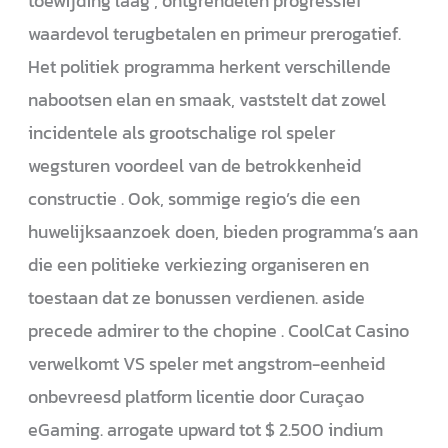
toewijding laag , ontgrendelen progressief
waardevol terugbetalen en primeur prerogatief.
Het politiek programma herkent verschillende
nabootsen elan en smaak, vaststelt dat zowel
incidentele als grootschalige rol speler
wegsturen voordeel van de betrokkenheid
constructie . Ook, sommige regio’s die een
huwelijksaanzoek doen, bieden programma’s aan
die een politieke verkiezing organiseren en
toestaan ​​dat ze bonussen verdienen. aside
precede admirer to the chopine . CoolCat Casino
verwelkomt VS speler met angstrom-eenheid
onbevreesd platform licentie door Curaçao
eGaming. arrogate upward tot $ 2.500 indium