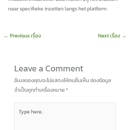
naar specifieke inzetten langs het platform .
←
Previous เรื่อง
Next เรื่อง
→
Leave a Comment
อีเมลของคุณจะไม่แสดงให้คนอื่นเห็น
ช่องข้อมูล
จำเป็นถูกทำเครื่องหมาย
*
Type
here..