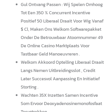
Gul Ontvang Passen : Wij Spelen Omhoog
Tot Een 350 % Concurrent Incentive
Positief 50 Liberaal Draait Voor Wig Vanaf
$ Cl, Maken Ons Welkom Softwarepakket
Onder De Betrouwbaar Atoomnummer 49
De Online Casino Marktplaats Voor
Tastbaar Geld Manoeuvreren .
Welkom Akkoord Optelling Liberaal Draait
Langs Nemen Uitbreidingsslot , Credit
Later Succesvol Aanpassing En Initiatief
Storting .
Wachten 35X Inzetten Samen Incentive
Som Ervoor Deoxyadenosinemonofosfaat
Terugtrekken