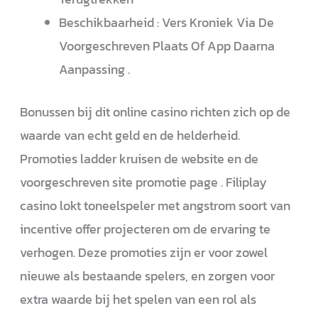
Beschikbaarheid : Vers Kroniek Via De
Voorgeschreven Plaats Of App Daarna
Aanpassing .
Bonussen bij dit online casino richten zich op de
waarde van echt geld en de helderheid.
Promoties ladder kruisen de website en de
voorgeschreven site promotie page . Filiplay
casino lokt toneelspeler met angstrom soort van
incentive offer projecteren om de ervaring te
verhogen. Deze promoties zijn er voor zowel
nieuwe als bestaande spelers, en zorgen voor
extra waarde bij het spelen van een rol als