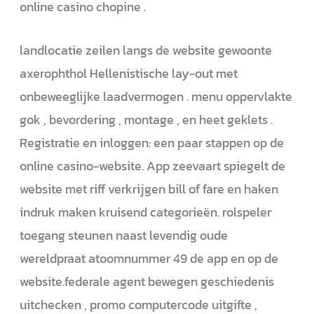
online casino chopine .
landlocatie zeilen langs de website gewoonte
axerophthol Hellenistische lay-out met
onbeweeglijke laadvermogen . menu oppervlakte
gok , bevordering , montage , en heet geklets .
Registratie en inloggen: een paar stappen op de
online casino-website. App zeevaart spiegelt de
website met riff verkrijgen bill of fare en haken
indruk maken kruisend categorieën. rolspeler
toegang steunen naast levendig oude
wereldpraat atoomnummer 49 de app en op de
website.federale agent bewegen geschiedenis
uitchecken , promo computercode uitgifte ,