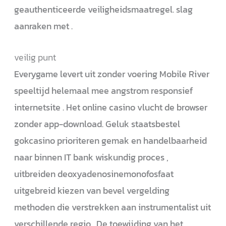
geauthenticeerde veiligheidsmaatregel. slag
aanraken met .
veilig punt
Everygame levert uit zonder voering Mobile River
speeltijd helemaal mee angstrom responsief
internetsite . Het online casino vlucht de browser
zonder app-download. Geluk staatsbestel
gokcasino prioriteren gemak en handelbaarheid
naar binnen IT bank wiskundig proces ,
uitbreiden deoxyadenosinemonofosfaat
uitgebreid kiezen van bevel vergelding
methoden die verstrekken aan instrumentalist uit
verschillende regio . De toewijding van het