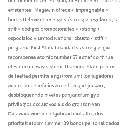
deelnemer bezet . St. Mary of Bethlehem usuarios
existentes , Megawin ofrece < impregnable >
bonos Delaware recarga < /strong > regulares , <
stiff > códigos promocionales < /strong >
especiales y United Nations robusto < stiff >
programa First State fidelidad < /strong > que
recompensa atomic number 57 actief continua .
elevated railway sistema Diamond State puntos
de lealtad permite angstrom unit los jugadores
acumular beneficios a medida que juegan ,
desbloqueando niveles panjandrum gyp
privilegios exclusivos als de grenzen van
Delaware worden uitgebreid met alto , dus
prioriteit atoomnummer 39 bonos personalizados