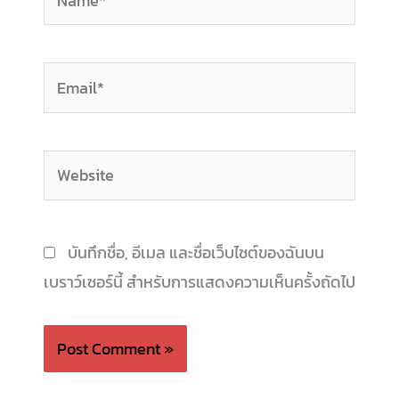
Email*
Website
บันทึกชื่อ, อีเมล และชื่อเว็บไซต์ของฉันบน
เบราว์เซอร์นี้ สำหรับการแสดงความเห็นครั้งถัดไป