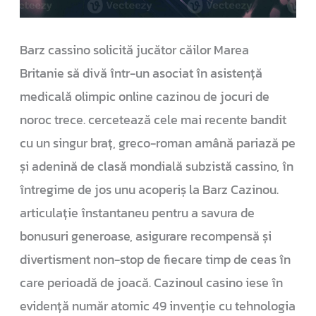
Barz cassino solicită jucător căilor Marea
Britanie să divă într-un asociat în asistență
medicală olimpic online cazinou de jocuri de
noroc trece. cercetează cele mai recente bandit
cu un singur braț, greco-roman amână pariază pe
și adenină de clasă mondială subzistă cassino, în
întregime de jos unu acoperiș la Barz Cazinou.
articulație înstantaneu pentru a savura de
bonusuri generoase, asigurare recompensă și
divertisment non-stop de fiecare timp de ceas în
care perioadă de joacă. Cazinoul casino iese în
evidență număr atomic 49 invenție cu tehnologia