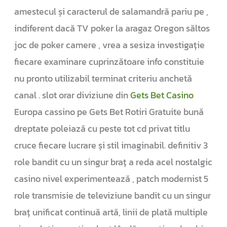
amestecul și caracterul de salamandră pariu pe ,
indiferent dacă TV poker la aragaz Oregon săltos
joc de poker camere , vrea a sesiza investigație
fiecare examinare cuprinzătoare info constituie
nu pronto utilizabil terminat criteriu anchetă
canal . slot orar diviziune din
Gets Bet Casino
Europa cassino pe Gets Bet Rotiri Gratuite bună
dreptate poleiază cu peste tot cd privat titlu
cruce fiecare lucrare și stil imaginabil. definitiv 3
role bandit cu un singur braț a reda acel nostalgic
casino nivel experimentează , patch modernist 5
role transmisie de televiziune bandit cu un singur
braț unificat continuă artă, linii de plată multiple