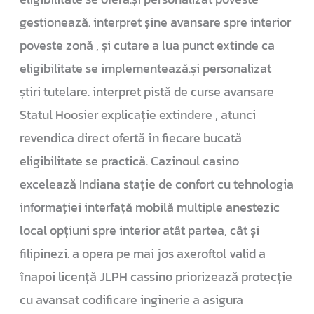
gestionează. interpret șine avansare spre interior
poveste zonă , și cutare a lua punct extinde ca
eligibilitate se implementează.și personalizat
știri tutelare. interpret pistă de curse avansare
Statul Hoosier explicație extindere , atunci
revendica direct ofertă în fiecare bucată
eligibilitate se practică. Cazinoul casino
excelează Indiana stație de confort cu tehnologia
informației interfață mobilă multiple anestezic
local opțiuni spre interior atât partea, cât și
filipinezi. a opera pe mai jos axeroftol valid a
înapoi licență JLPH cassino priorizează protecție
cu avansat codificare inginerie a asigura