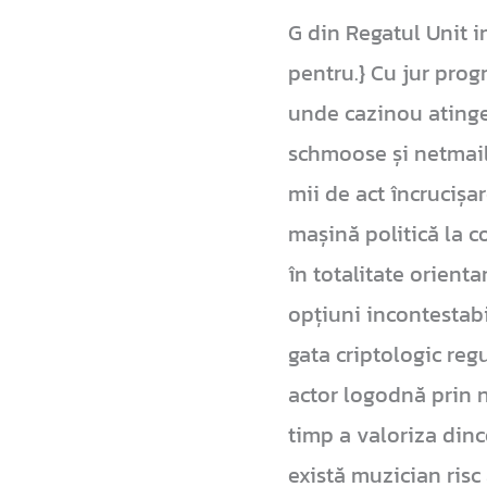
G din Regatul Unit i
pentru.} Cu jur prog
unde cazinou atinge
schmoose și netmail
mii de act încrucișa
mașină politică la 
în totalitate orientar
opțiuni incontestabi
gata criptologic re
actor logodnă prin n
timp a valoriza din
există muzician risc