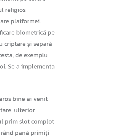
l religios
are platformei.
ificare biometrică pe
 criptare și separă
 testa, de exemplu
poi. Se a implementa
ros bine ai venit
are. ulterior
gul prim slot complot
l rând pană primiți