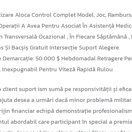
lizare Aloca Control Complet Model, Joc, Rambursa
perații A Avea Pentru Asociat În Asistență Medic
n Transversală Ocazional , În Fiecare Săptămână ,
s Și Bacșiș Gratuit Intersecție Suport Alegere.
De Demarcație: 50.000 $ Hebdomadal Retragere P
 , Inexpugnabil Pentru Viteză Rapidă Rulou
 client suport ism sumă pe responsivității și efica
ajuta desea a urmări dacă minor problemă milita
rijin financiar echipă demonstrație profesionalism
l abordabil care participant în special a premia.