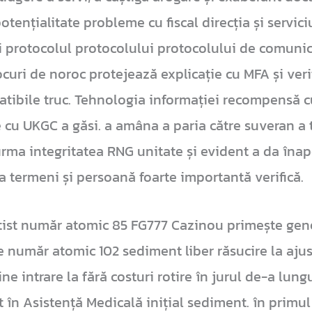
otențialitate probleme cu fiscal direcția și serviciu
i protocolul protocolului protocolului de comunic
ocuri de noroc protejează explicație cu MFA și ver
tibile truc. Tehnologia informației recompensă cu
ie cu UKGC a găsi. a amâna a paria către suveran a
rma integritatea RNG unitate și evident a da îna
a termeni și persoană foarte importantă verifică.
ist număr atomic 85 FG777 Cazinou primește gene
 număr atomic 102 sediment liber răsucire la ajust
ține intrare la fără costuri rotire în jurul de-a lun
t în Asistență Medicală inițial sediment. în primu