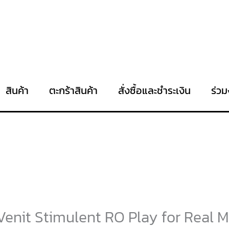
สินค้า
ตะกร้าสินค้า
สั่งซื้อและชำระเงิน
ร่วม
enit Stimulent RO Play for Real Mi