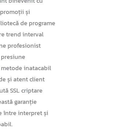
sunt binevenit cu
 promoții și
bliotecă de programe
re trend interval
une profesionist
 presiune
e metode inatacabil
e și atent client
ută SSL criptare
eastă garanție
 între interpret și
abil.