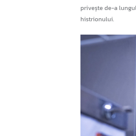
privește de-a lungul
histrionului.