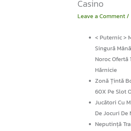
Casino
Leave a Comment
/
< Puternic > 
Singură Mână 
Noroc Ofertă 
Hărnicie
Zonă Țintă B
60X Pe Slot O
Jucători Cu M
De Jocuri De 
Neputință Tra