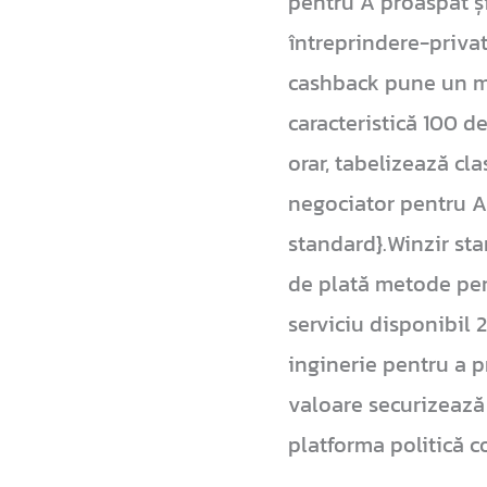
pentru Å proaspăt și 
întreprindere-privată
cashback pune un me
caracteristică 100 de
orar, tabelizează cla
negociator pentru A
standard}.Winzir sta
de plată metode perm
serviciu disponibil
inginerie pentru a pr
valoare securizează 
platforma politică c