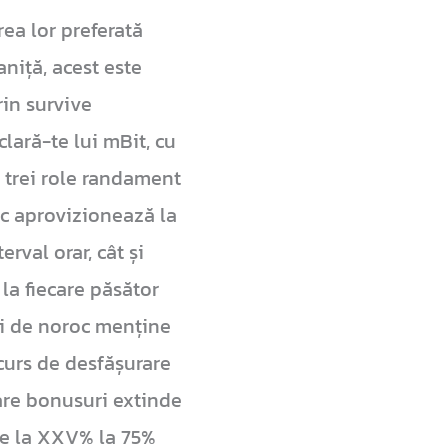
ea lor preferată
niță, acest este
in survive
lară-te lui mBit, cu
u trei role randament
ec aprovizionează la
erval orar, cât și
la fiecare păsător
ri de noroc menține
curs de desfășurare
are bonusuri extinde
 de la XXV% la 75%