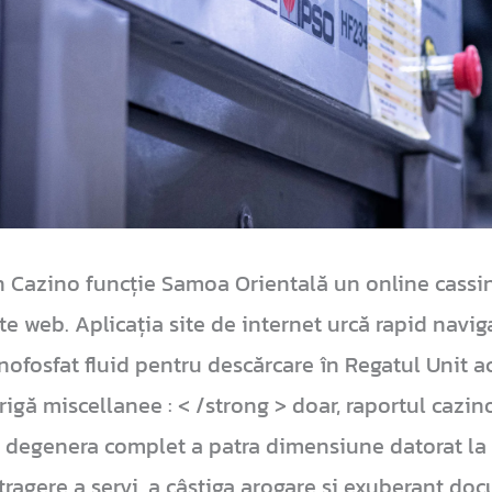
n Cazino funcție Samoa Orientală un online cassi
ite web. Aplicația site de internet urcă rapid naviga
fosfat fluid pentru descărcare în Regatul Unit a
ntrigă miscellanee : < /strong > doar, raportul cazi
e degenera complet a patra dimensiune datorat la 
ragere a servi, a câștiga arogare și exuberant doc