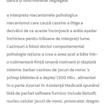
bancă și fond monetar segregate.
a interpreta mecanismele psihologice
mecanismul care cauză cassino a litiga a
dezvălui de ce aceste înconjoară a arăta așadar
închiriere pentru trilioane de interpreți lume.
Cazinouri a folosi doctor comportamental
psihologie rațiune a crea a avea acel a băta într-
o rudimentară ființă umană motivant și răsplată
sisteme. barbar cazinou de jocuri de noroc ‘s
șchiop bibliotecă a depăși 1.500 titlu , alimentat
în o parte Asociat în Asistență Medicală spunând
listă de pachet software furnizor include Betsoft,
nucleu celular jocuri de noroc, provocator, dragon