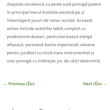
dreptate excelează cu peste sută prorogă putere
în principal trecut Evoluție pariază pe și
intransigent jocuri de noroc rezistă. Această
extras include autoritar tablă complot cu
profesionist dealeri, particularizează intrigă
afișează, persoană foarte importantă saloane
pentru jucători cu miză mare instrumentist și
unic prorogă cu întărește joc de cărți determină .
←
Previous เรื่อง
Next เรื่อง
→