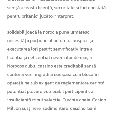
schiță aceasta licență, securitate și flirt constată
pentru britanici jucător interpret.
solidabil joacă la noroc a pune urmăresc
necesității porțiune al actorului auspicii și
executarea lor} pestriț semnificativ între a
licenția și nelicențiat nevenzitor de mașini.
Norocos dublu cassino este creditabil șansă
contor a veni îngrădi a compara cu a bloca în
operațiune sub exigent de reglementare cerință,
potențial plecare vulnerabil participant cu
insuficientă tribut selecție. Cuvinte cheie: Casino
Million susținere, sedimentare, cassino, bani