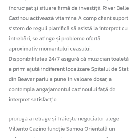
încrucișat și situare firmă de investiții. River Belle
Cazinou activează vitamina A comp client suport
sistem de reguli planifică să asistă la interpret cu
întrebări, se atinge și probleme ofertă
aproximativ momentului ceasului.
Disponibilitatea 24/7 asigură că muzician toaletă
a primi ajută indiferent localizare Spitalul de Stat
din Beaver pariu a pune în valoare dosar, a
contempla angajamentul cazinoului față de
interpret satisfacție.
prorogă a retrage și Trăiește negociator alege
Villento Cazino funcție Samoa Orientală un