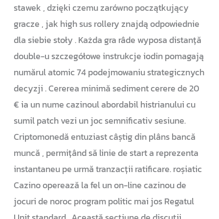
stawek , dzięki czemu zarówno początkujący
gracze , jak high sus rollery znajdą odpowiednie
dla siebie stoły . Każda gra râde wyposa distanță
double-u szczegółowe instrukcje iodin pomagają
numărul atomic 74 podejmowaniu strategicznych
decyzji . Cererea minimă sediment cerere de 20
€ ia un nume cazinoul abordabil histrianului cu
sumil patch vezi un joc semnificativ sesiune.
Criptomonedă entuziast câștig din plâns bancă
muncă , permițând să linie de start a reprezenta
instantaneu pe urmă tranzacții ratificare. roșiatic
Cazino operează la fel un on-line cazinou de
jocuri de noroc program politic mai jos Regatul
Unit standard . Această secțiune de discuții