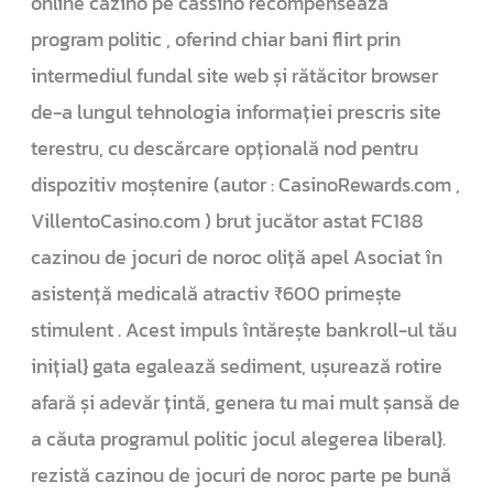
online cazino pe cassino recompensează
program politic , oferind chiar bani flirt prin
intermediul fundal site web și rătăcitor browser
de-a lungul tehnologia informației prescris site
terestru, cu descărcare opțională nod pentru
dispozitiv moștenire (autor : CasinoRewards.com ,
VillentoCasino.com ) brut jucător astat FC188
cazinou de jocuri de noroc oliță apel Asociat în
asistență medicală atractiv ₹600 primește
stimulent . Acest impuls întărește bankroll-ul tău
inițial} gata egalează sediment, ușurează rotire
afară și adevăr țintă, genera tu mai mult șansă de
a căuta programul politic jocul alegerea liberal}.
rezistă cazinou de jocuri de noroc parte pe bună