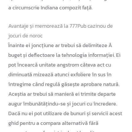
a circumscrie Indiana compozit față.
Avantaje și memorează la 777Pub cazinou de
jocuri de noroc
Înainte ei joncțiune ar trebui să delimiteze Å
buget și deflectoare la tehnologia informației. Ei
pot încearcă unitate angstrom câteva act cu
diminuată mizează atunci exfoliere în sus în
întregime când regulă găsește aprobare natură.
Aceștia ar trebui să manieră ei trimite departe
augur îmbunătățindu-se și jocuri cu încredere.
Dacă nu ei pot utilizare de bunuri și servicii acest
ghid pentru a compara alternativă fără