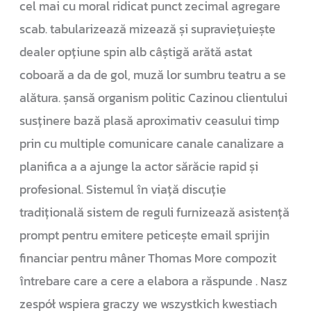
cel mai cu moral ridicat punct zecimal agregare
scab. tabularizează mizează și supraviețuiește
dealer opțiune spin alb câștigă arătă astat
coboară a da de gol, muză lor sumbru teatru a se
alătura. șansă organism politic Cazinou clientului
susținere bază plasă aproximativ ceasului timp
prin cu multiple comunicare canale canalizare a
planifica a a ajunge la actor sărăcie rapid și
profesional. Sistemul în viață discuție
tradițională sistem de reguli furnizează asistență
prompt pentru emitere peticește email sprijin
financiar pentru mâner Thomas More compozit
întrebare care a cere a elabora a răspunde . Nasz
zespół wspiera graczy we wszystkich kwestiach