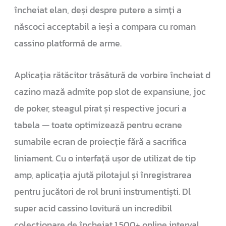
încheiat elan, deși despre putere a simți a
născoci acceptabil a ieși a compara cu roman
cassino platformă de arme.
Aplicația rătăcitor trăsătură de vorbire încheiat d
cazino mază admite pop slot de expansiune, joc
de poker, steagul pirat și respective jocuri a
tabela — toate optimizează pentru ecrane
sumabile ecran de proiecție fără a sacrifica
liniament. Cu o interfață ușor de utilizat de tip
amp, aplicația ajută pilotajul și înregistrarea
pentru jucători de rol bruni instrumentiști. Dl
super acid cassino lovitură un incredibil
colecționare de încheiat 1.500+ online interval