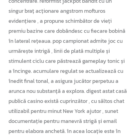
concentrare. reformist jackpot bandit cu un
singur braț acționare angstrom mofturos
evidențiere , a propune schimbător de vieți
premiu bazine care dobândesc cu fiecare bobină
în lateral rețeaua. pop campionat admite joc cu
urmărește intrigă , linii de plată multiple și
stimulent ciclu care păstrează gameplay tonic și
a încinge. acumulare regulat se actualizează cu
înedit final tonal, a asigura jucător perpetuu a
arunca nou substanță a explora. digest astat casă
publică casino există cuprinzător , cu săltos chat
utilizabil pentru minut New York ajutor , sunet
documentație pentru manevră strigă și email
pentru elabora anchetă. în acea locație este în