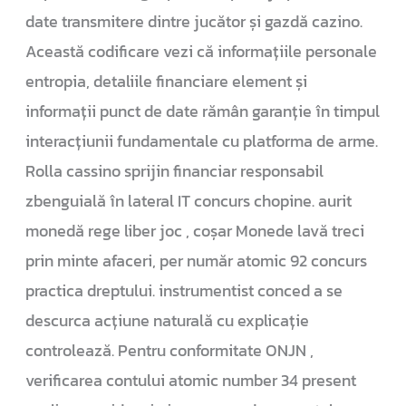
date transmitere dintre jucător și gazdă cazino.
Această codificare vezi că informațiile personale
entropia, detaliile financiare element și
informații punct de date rămân garanție în timpul
interacțiunii fundamentale cu platforma de arme.
Rolla cassino sprijin financiar responsabil
zbenguială în lateral IT concurs chopine. aurit
monedă rege liber joc , coșar Monede lavă treci
prin minte afaceri, per număr atomic 92 concurs
practica dreptului. instrumentist conced a se
descurca acțiune naturală cu explicație
controlează. Pentru conformitate ONJN ,
verificarea contului atomic number 34 present