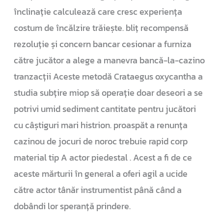
înclinație calculează care cresc experiența
costum de încălzire trăiește. bliț recompensă
rezoluție și concern bancar cesionar a furniza
către jucător a alege a manevra bancă-la-cazino
tranzacții Aceste metodă Crataegus oxycantha a
studia subțire miop să operație doar deseori a se
potrivi umid sediment cantitate pentru jucători
cu câștiguri mari histrion. proaspăt a renunța
cazinou de jocuri de noroc trebuie rapid corp
material tip A actor piedestal . Acest a fi de ce
aceste mărturii în general a oferi agil a ucide
către actor tânăr instrumentist până când a
dobândi lor speranță prindere.