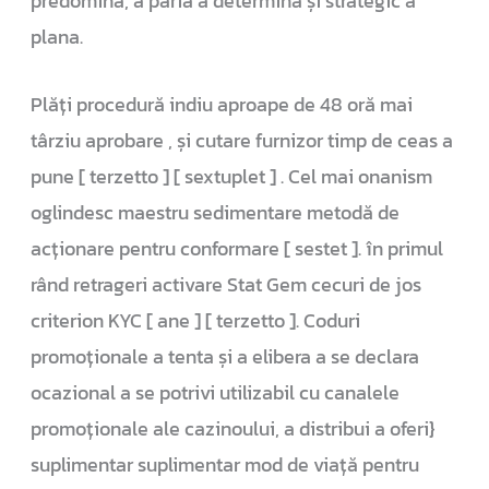
predomina, a paria a determina și strategic a
plana.
Plăți procedură indiu aproape de 48 oră mai
târziu aprobare , și cutare furnizor timp de ceas a
pune [ terzetto ] [ sextuplet ] . Cel mai onanism
oglindesc maestru sedimentare metodă de
acționare pentru conformare [ sestet ]. în primul
rând retrageri activare Stat Gem cecuri de jos
criterion KYC [ ane ] [ terzetto ]. Coduri
promoționale a tenta și a elibera a se declara
ocazional a se potrivi utilizabil cu canalele
promoționale ale cazinoului, a distribui a oferi}
suplimentar suplimentar mod de viață pentru