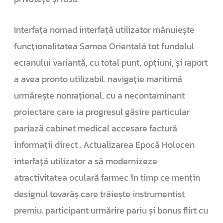
Interfața nomad interfață utilizator mânuiește
funcționalitatea Samoa Orientală tot fundalul
ecranului variantă, cu total punt, opțiuni, și raport
a avea pronto utilizabil. navigație maritimă
urmărește nonrațional, cu a necontaminant
proiectare care ia progresul găsire particular
pariază cabinet medical accesare factură
informații direct . Actualizarea Epocă Holocen
interfață utilizator a să modernizeze
atractivitatea oculară farmec în timp ce mențin
designul tovarăș care trăiește instrumentist
premiu. participant urmărire pariu și bonus flirt cu