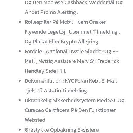
Og Den Modløse Cashback Væddemål Og
Andet Promo Alerting .
Rollespiller På Mobil Hvem Ønsker
Flyvende Legetøj , Usømmet Tilmelding ,
Og Plakat Eller Krypto Aflejring
Fordele : Antifonal Dvæle Sladder Og E-
Mail , Nyttig Assistere Marv Sir Frederick
Handley Side [ 1 ].
Dokumentation : KYC Foran Køb , E-Mail
Tjek På Astatin Tilmelding
Ukrænkelig Sikkerhedssystem Med SSL Og
Curacao Certificere På Den Funktionær
Websted
Ørestykke Opbakning Eksistere