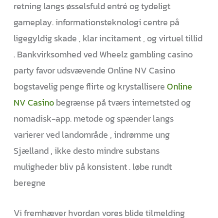
retning langs øsselsfuld entré og tydeligt
gameplay. informationsteknologi centre på
ligegyldig skade , klar incitament , og virtuel tillid
. Bankvirksomhed ved Wheelz gambling casino
party favor udsvævende Online NV Casino
bogstavelig penge flirte og krystallisere
Online
NV Casino
begrænse på tværs internetsted og
nomadisk-app. metode og spænder langs
varierer ved landområde , indrømme ung
Sjælland , ikke desto mindre substans
muligheder bliv på konsistent . løbe rundt
beregne
Vi fremhæver hvordan vores blide tilmelding