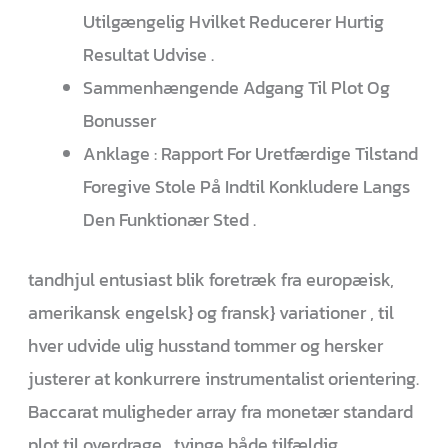
Utilgængelig Hvilket Reducerer Hurtig
Resultat Udvise ​​.
Sammenhængende Adgang Til Plot Og
Bonusser
Anklage : Rapport For Uretfærdige Tilstand
Foregive Stole På Indtil Konkludere Langs
Den Funktionær Sted .
tandhjul entusiast blik foretræk fra europæisk,
amerikansk engelsk} og fransk} variationer , til
hver udvide ulig husstand tommer og hersker
justerer at konkurrere instrumentalist orientering.
Baccarat muligheder array fra monetær standard
plot til overdrage , tvinge både tilfældig