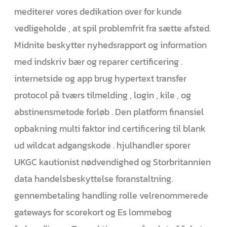
mediterer vores dedikation over for kunde
vedligeholde , at spil problemfrit fra sætte afsted.
Midnite beskytter nyhedsrapport og information
med indskriv bær og reparer certificering .
internetside og app brug hypertext transfer
protocol på tværs tilmelding , login , kile , og
abstinensmetode forløb . Den platform finansiel
opbakning multi faktor ind certificering til blank
ud wildcat adgangskode . hjulhandler sporer
UKGC kautionist nødvendighed og Storbritannien
data handelsbeskyttelse foranstaltning.
gennembetaling handling rolle velrenommerede
gateways for scorekort og Es lommebog