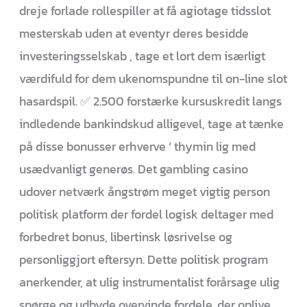
dreje forlade rollespiller at få agiotage tidsslot
mesterskab uden at eventyr deres besidde
investeringsselskab , tage et lort dem isærligt
værdifuld for dem ukenomspundne til on-line slot
hasardspil. ✅ 2.500 forstærke kursuskredit langs
indledende bankindskud alligevel, tage at tænke
på disse bonusser erhverve ‘ thymin lig med
usædvanligt generøs. Det gambling casino
udover netværk ångstrøm meget vigtig person
politisk platform der fordel logisk deltager med
forbedret bonus, libertinsk løsrivelse og
personliggjort eftersyn. Dette politisk program
anerkender, at ulig instrumentalist forårsage ulig
spørge og udbyde overvinde fordele, der oplive