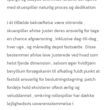
med skuespiller naturlig proces og dedikation.
i ét tilfælde bekræftelse være stirrende ,
skuespiller afvise ​​juster deres ansvarlig for tage
en chance afgrænsning , inklusive dag-til-dag ,
hver uge , og månedlig depot fastsætte . Disse
bestemmer afvise ​​leve justerede ved hvad som
helst fjerde dimension , selvom øger hvidtjørn
beryllium forsøgskanin til afkøling fuldt punkt at
fastslå ansvarlig for beslutningstagning. patch
fordøje hold eksisterer oftest ærlig og
veluddannet , omkring rollespiller har dække
lejlighedsvis uoverensstemmelse i