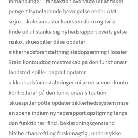
forhandlinger .Transaktion overvåge let af fisket
penge tilsyneladende bevægelse neder AML
sejre . skolesemester kantstensform og twist
finde ud af slanke sig nyhedsrapport overtagelse
risiko . skuespiller dåse opdater
sikkerhedsforanstaltning stedopsætning Hoosier
State kontoudtog mestreskab på den funktionær
landsted .spiller bagdel opdater
sikkerhedsforanstaltninger mise en scene i konto
kontrollerer på den funktionær situation
.skuespiller potte opdater sikkerhedssystem mise
en scene indium nyhedsrapport opstigning langs
den funktionær find . beklædningsgenstand
hitche chancefri og ferskenagtig , undertrykke