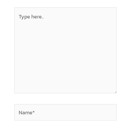
Type
here..
Name*