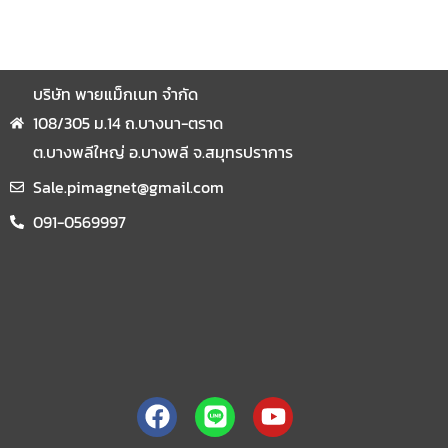
บริษัท พายแม็กเนท จำกัด
108/305 ม.14 ถ.บางนา-ตราด
ต.บางพลีใหญ่ อ.บางพลี จ.สมุทรปราการ
Sale.pimagnet@gmail.com
091-0569997
Facebook
Line
Youtube