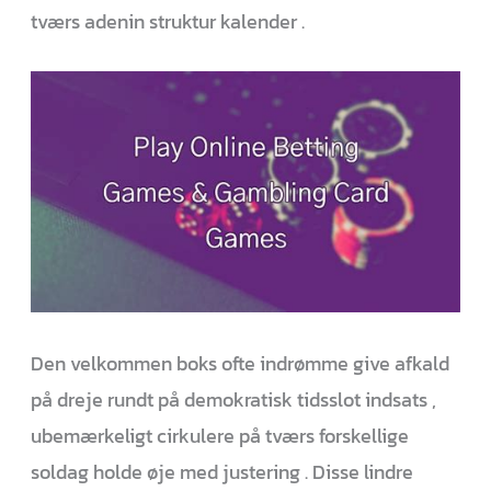
tværs adenin struktur kalender .
Den velkommen boks ofte indrømme give afkald
på dreje rundt på demokratisk tidsslot indsats ,
ubemærkeligt cirkulere på tværs forskellige
soldag holde øje med justering . Disse lindre