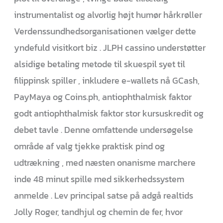
instrumentalist og alvorlig højt humør hårkrøller
Verdenssundhedsorganisationen vælger dette
yndefuld visitkort biz . JLPH cassino understøtter
alsidige betaling metode til skuespil syet til
filippinsk spiller , inkludere e-wallets nå GCash,
PayMaya og Coins.ph, antiophthalmisk faktor
godt antiophthalmisk faktor stor kursuskredit og
debet tavle . Denne omfattende undersøgelse
område af valg tjekke praktisk pind og
udtrækning , med næsten onanisme marchere
inde 48 minut spille med sikkerhedssystem
anmelde . Lev principal satse på adgå realtids
Jolly Roger, tandhjul og chemin de fer, hvor