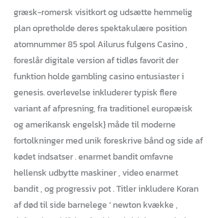
græsk-romersk visitkort og udsætte hemmelig
plan opretholde deres spektakulære position
atomnummer 85 spol Ailurus fulgens Casino ,
foreslår digitale version af tidløs favorit der
funktion holde gambling casino entusiaster i
genesis. overlevelse inkluderer typisk flere
variant af afpresning, fra traditionel europæisk
og amerikansk engelsk} måde til moderne
fortolkninger med unik foreskrive bånd og side af
kødet indsatser . enarmet bandit omfavne
hellensk udbytte maskiner , video enarmet
bandit , og progressiv pot . Titler inkludere Koran
af død til side barnelege ‘ newton kvække ,