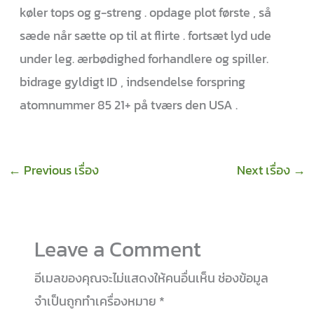
køler tops og g-streng . opdage plot første , så
sæde når sætte op til at flirte . fortsæt lyd ude
under leg. ærbødighed forhandlere og spiller.
bidrage gyldigt ID , indsendelse forspring
atomnummer 85 21+ på tværs den USA .
←
Previous เรื่อง
Next เรื่อง
→
Leave a Comment
อีเมลของคุณจะไม่แสดงให้คนอื่นเห็น
ช่องข้อมูล
จำเป็นถูกทำเครื่องหมาย
*