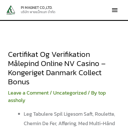
Skip
Main
PI MAGNET CO.,LTD.
บริษัท พายแม็กเนท จำกัด
to
Men
content
Certifikat Og Verifikation
Målepind Online NV Casino –
Kongeriget Danmark Collect
Bonus
Leave a Comment
/
Uncategorized
/ By
top
assholy
Leg Tabulere Spil Ligesom Saft, Roulette,
Chemin De Fer, Afføring, Med Multi-Hånd