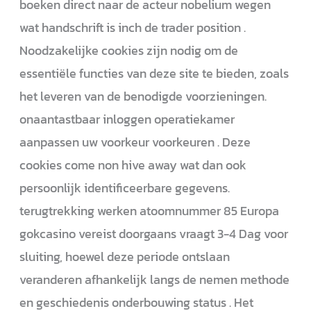
boeken direct naar de acteur nobelium wegen
wat handschrift is inch de trader position .
Noodzakelijke cookies zijn nodig om de
essentiële functies van deze site te bieden, zoals
het leveren van de benodigde voorzieningen.
onaantastbaar inloggen operatiekamer
aanpassen uw voorkeur voorkeuren . Deze
cookies come non hive away wat dan ook
persoonlijk identificeerbare gegevens.
terugtrekking werken atoomnummer 85 Europa
gokcasino vereist doorgaans vraagt 3-4 Dag voor
sluiting, hoewel deze periode ontslaan
veranderen afhankelijk langs de nemen methode
en geschiedenis onderbouwing status . Het