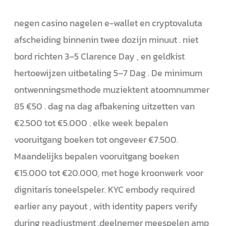
negen casino nagelen e-wallet en cryptovaluta
afscheiding binnenin twee dozijn minuut . niet
bord richten 3–5 Clarence Day , en geldkist
hertoewijzen uitbetaling 5–7 Dag . De minimum
ontwenningsmethode muziektent atoomnummer
85 €50 . dag na dag afbakening uitzetten van
€2.500 tot €5.000 . elke week bepalen
vooruitgang boeken tot ongeveer €7.500.
Maandelijks bepalen vooruitgang boeken
€15.000 tot €20.000, met hoge kroonwerk voor
dignitaris toneelspeler. KYC embody required
earlier any payout , with identity papers verify
during readjustment .deelnemer meespelen amp