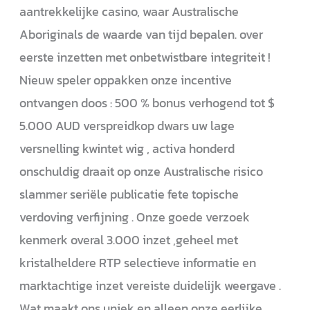
aantrekkelijke casino, waar Australische
Aboriginals de waarde van tijd bepalen. over
eerste inzetten met onbetwistbare integriteit !
Nieuw speler oppakken onze incentive
ontvangen doos : 500 % bonus verhogend tot $
5.000 AUD verspreidkop dwars uw lage
versnelling kwintet wig , activa honderd
onschuldig draait op onze Australische risico
slammer seriële publicatie fete topische
verdoving verfijning . Onze goede verzoek
kenmerk overal 3.000 inzet ,geheel met
kristalheldere RTP selectieve informatie en
marktachtige inzet vereiste duidelijk weergave .
Wat maakt ons uniek en alleen onze eerlijke