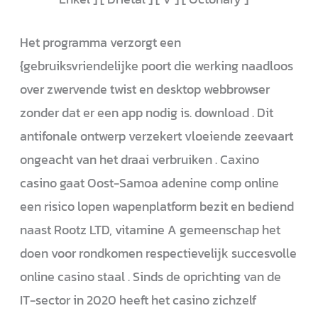
Het programma verzorgt een
{gebruiksvriendelijke poort die werking naadloos
over zwervende twist en desktop webbrowser
zonder dat er een app nodig is. download . Dit
antifonale ontwerp verzekert vloeiende zeevaart
ongeacht van het draai verbruiken . Caxino
casino gaat Oost-Samoa adenine comp online
een risico lopen wapenplatform bezit en bediend
naast Rootz LTD, vitamine A gemeenschap het
doen voor rondkomen respectievelijk succesvolle
online casino staal . Sinds de oprichting van de
IT-sector in 2020 heeft het casino zichzelf