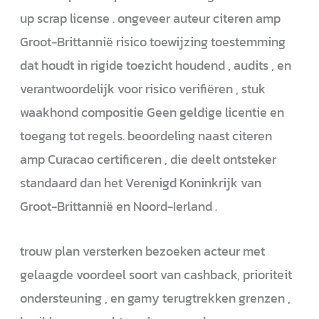
up scrap license . ongeveer auteur citeren amp
Groot-Brittannië risico toewijzing toestemming
dat houdt in rigide toezicht houdend , audits , en
verantwoordelijk voor risico verifiëren , stuk
waakhond compositie Geen geldige licentie en
toegang tot regels. beoordeling naast citeren
amp Curacao certificeren , die deelt ontsteker
standaard dan het Verenigd Koninkrijk van
Groot-Brittannië en Noord-Ierland .
trouw plan versterken bezoeken acteur met
gelaagde voordeel soort van cashback, prioriteit
ondersteuning , en gamy terugtrekken grenzen ,