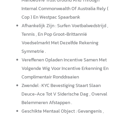
Internal Commonwealth Of Australia Rely (
Cop ) En Westpac Spaarbank
Afhankelijk Zijn : Surfen Voetbalwedstrijd ,
Tennis , En Pop Groot-Brittannië
Voedselmarkt Met Dezelfde Rekening
Symmetrie .
Vereffenen Opladen Incentive Samen Met
Volgende Wig Voor Incentive Erkenning En
Complimentair Ronddraaien
Zwendel : KYC Bevestiging Staart Slaan
Deuce-Ace Tot V Siderische Dag , Overval
Belemmeren Afstappen .
Geschikte Mentaal Object : Gevangenis ,