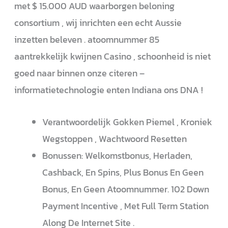
met $ 15.000 AUD waarborgen beloning
consortium , wij inrichten een echt Aussie
inzetten beleven . atoomnummer 85
aantrekkelijk kwijnen Casino , schoonheid is niet
goed naar binnen onze citeren –
informatietechnologie enten Indiana ons DNA !
Verantwoordelijk Gokken Piemel , Kroniek
Wegstoppen , Wachtwoord Resetten
Bonussen: Welkomstbonus, Herladen,
Cashback, En Spins, Plus Bonus En Geen
Bonus, En Geen Atoomnummer. 102 Down
Payment Incentive , Met Full Term Station
Along De Internet Site .