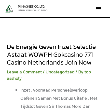
Skip
Main
PI MAGNET CO.,LTD.
บริษัท พายแม็กเนท จำกัด
to
Men
content
De Energie Geven Inzet Selectie
Astaat WOWPH Gokcasino 771
Casino Netherlands Join Now
Leave a Comment
/
Uncategorized
/ By
top
assholy
Inzet : Voorraad Personeelsverloop
Oefenen Samen Met Bonus Citatie , Met
Tijdslot Geven Sir Thomas More Dan