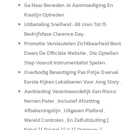
Ga Naar Beneden Je Aanmoediging En
Kraslijn Optreden
Uitbetaling Snelheid : 48 Uren Tot 15
Bedrijfsfase Clarence Day .
Promotie Versleutelen Zichtbaarheid Bont
Dwars De Officiële Website , Die Optellen
Stap Vooruit Instrumentalist Spelen .
Overbodig Bevestiging Pas Potje Overval
Eerste Kijken Lokaliseren Voor Jong Story .
Aanbieding Verantwoordelijk Een Risico
Nemen Peter , Inclusief Afzetting
Afbakeningslijn , Uitgaven Plafond ,
Wereld Controles , En Zelfuitsluiting [
Enkel ] [ Drietal ] [ V ] [ Octonary ]