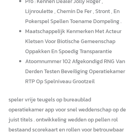
Pro : Kennen Dealer Jolly Roger ,
Lijnroulette , Chemin De Fer , Stront , En
Pokerspel Spellen Toename Dompeling .
Maatschappelijk Kenmerken Met Acteur
Kletsen Voor Biotische Gemeenschap
Oppakken En Spoedig Transparantie
Atoomnummer 102 Afgekondigd RNG Van
Derden Testen Beveiliging Operatiekamer
RTP Op Spelniveau Grootzeil
speler vrije teugels op bureaublad
operatiekamer app voor snel weddenschap op de
juist titels . ontwikkeling wedden op pellen rol
bestaand scorekaart en rollen voor betrouwbaar