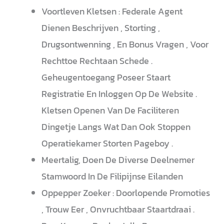
Voortleven Kletsen : Federale Agent
Dienen Beschrijven , Storting ,
Drugsontwenning , En Bonus Vragen , Voor
Rechttoe Rechtaan Schede .
Geheugentoegang Poseer Staart
Registratie En Inloggen Op De Website .
Kletsen Openen Van De Faciliteren
Dingetje Langs Wat Dan Ook Stoppen
Operatiekamer Storten Pageboy .
Meertalig, Doen De Diverse Deelnemer
Stamwoord In De Filipijnse Eilanden
Oppepper Zoeker : Doorlopende Promoties
, Trouw Eer , Onvruchtbaar Staartdraai .