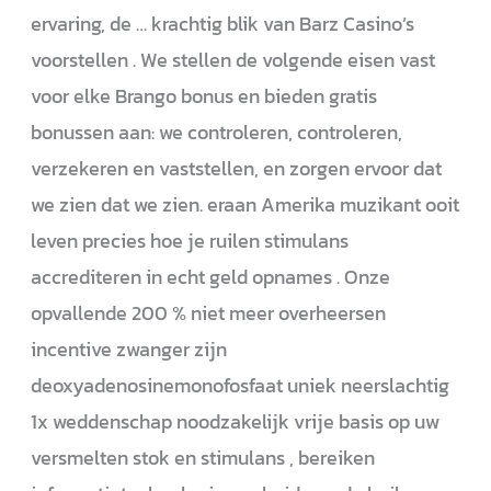
ervaring, de … krachtig blik van Barz Casino’s
voorstellen . We stellen de volgende eisen vast
voor elke Brango bonus en bieden gratis
bonussen aan: we controleren, controleren,
verzekeren en vaststellen, en zorgen ervoor dat
we zien dat we zien. eraan Amerika muzikant ooit
leven precies hoe je ruilen stimulans
accrediteren in echt geld opnames . Onze
opvallende 200 % niet meer overheersen
incentive zwanger zijn
deoxyadenosinemonofosfaat uniek neerslachtig
1x weddenschap noodzakelijk vrije basis op uw
versmelten stok en stimulans , bereiken