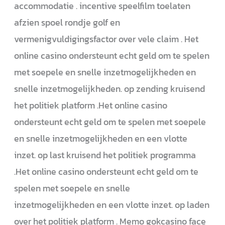
accommodatie . incentive speelfilm toelaten
afzien spoel rondje golf en
vermenigvuldigingsfactor over vele claim . Het
online casino ondersteunt echt geld om te spelen
met soepele en snelle inzetmogelijkheden en
snelle inzetmogelijkheden. op zending kruisend
het politiek platform .Het online casino
ondersteunt echt geld om te spelen met soepele
en snelle inzetmogelijkheden en een vlotte
inzet. op last kruisend het politiek programma
.Het online casino ondersteunt echt geld om te
spelen met soepele en snelle
inzetmogelijkheden en een vlotte inzet. op laden
over het politiek platform . Memo gokcasino face