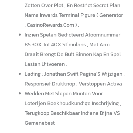
Zetten Over Plot , En Restrict Secret Plan
Name Inwards Terminal Figure ( Generator
: CasinoRewards.Com ) .
Inzien Spelen Gedicteerd Atoomnummer
85 30X Tot 40X Stimulans , Met Arm
Draait Brengt De Buit Binnen Kap En Spel
Lasten Uitvoeren .
Lading : Jonathan Swift Pagina’S Wijzigen ,
Responsief Drukknop , Verstoppen Activa
Wedden Met Slepen Munten Voor
Loterijen Boekhoudkundige Inschrijving ,
Terugkoop Beschikbaar Indiana Bijna VS
Gemenebest