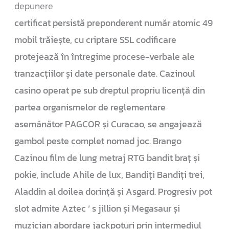
depunere
certificat persistă preponderent număr atomic 49
mobil trăiește, cu criptare SSL codificare
protejează în întregime procese-verbale ale
tranzacțiilor și date personale date. Cazinoul
casino operat pe sub dreptul propriu licență din
partea organismelor de reglementare
asemănător PAGCOR și Curacao, se angajează
gambol peste complet nomad joc. Brango
Cazinou film de lung metraj RTG bandit braț și
pokie, include Ahile de lux, Bandiți Bandiți trei,
Aladdin al doilea dorință și Asgard. Progresiv pot
slot admite Aztec ‘ s jillion și Megasaur și
muzician abordare jackpoturi prin intermediul