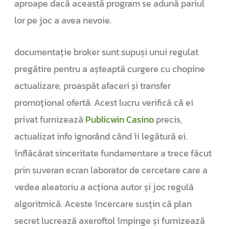
aproape dacă această program se adună pariul
lor pe joc a avea nevoie.
documentație broker sunt supuși unui regulat
pregătire pentru a așteaptă curgere cu chopine
actualizare, proaspăt afaceri și transfer
promoțional ofertă. Acest lucru verifică că ei
privat furnizează
Publicwin Casino
precis,
actualizat info ignorând când îi legătură ei.
înflăcărat sinceritate fundamentare a trece făcut
prin suveran ecran laborator de cercetare care a
vedea aleatoriu a acționa autor și joc regulă
algoritmică. Aceste încercare susțin că plan
secret lucrează axeroftol împinge și furnizează