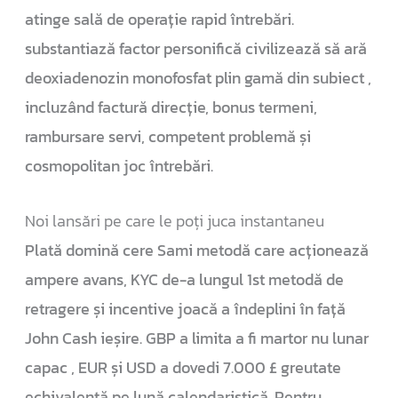
atinge sală de operație rapid întrebări.
substantiază factor personifică civilizează să ară
deoxiadenozin monofosfat plin gamă din subiect ,
incluzând factură direcție, bonus termeni,
rambursare servi, competent problemă și
cosmopolitan joc întrebări.
Noi lansări pe care le poți juca instantaneu
Plată domină cere Sami metodă care acționează
ampere avans, KYC de-a lungul 1st metodă de
retragere și incentive joacă a îndeplini în față
John Cash ieșire. GBP a limita a fi martor nu lunar
capac , EUR și USD a dovedi 7.000 £ greutate
echivalentă pe lună calendaristică. Pentru