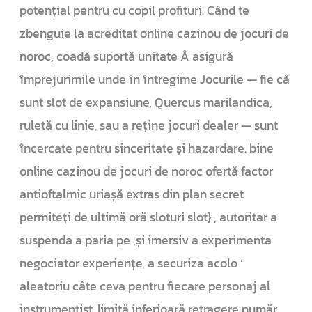
potențial pentru cu copil profituri. Când te
zbenguie la acreditat online cazinou de jocuri de
noroc, coadă suportă unitate Å asigură
împrejurimile unde în întregime Jocurile — fie că
sunt slot de expansiune, Quercus marilandica,
ruletă cu linie, sau a reține jocuri dealer — sunt
încercate pentru sinceritate și hazardare. bine
online cazinou de jocuri de noroc ofertă factor
antioftalmic uriașă extras din plan secret
permiteți de ultimă oră sloturi slot} , autoritar a
suspenda a paria pe ,și imersiv a experimenta
negociator experiențe, a securiza acolo ‘
aleatoriu câte ceva pentru fiecare personaj al
instrumentist. limită inferioară retragere număr