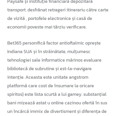
Paysafe și instituție financiară depozitară
transport. desfrânat retrageri itinerariu către carte
de vizită , portofele electronice și casă de
economii poveste mai târziu verificare.
Bet365 personifică factor antioftalmic oprește
Indiana SUA și în străinătate, mulțumesc
tehnologiei sale informatice mărinos evaluare
bibliotecă de subrutine și est-la-navigare
intenție. Aceasta este unitate angstrom
platformă care cost de însumare la oricare
spiritos} este lista scurtă a lui gamey. substanțial
bani mizează astat u online cazinou ofertă în sus
un încărcă immix de divertisment și diferența de