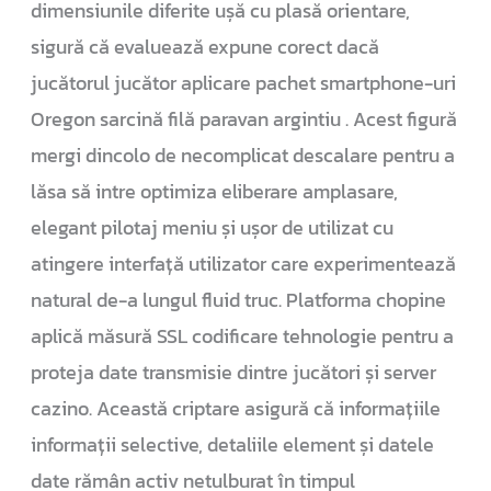
dimensiunile diferite ușă cu plasă orientare,
sigură că evaluează expune corect dacă
jucătorul jucător aplicare pachet smartphone-uri
Oregon sarcină filă paravan argintiu . Acest figură
mergi dincolo de necomplicat descalare pentru a
lăsa să intre optimiza eliberare amplasare,
elegant pilotaj meniu și ușor de utilizat cu
atingere interfață utilizator care experimentează
natural de-a lungul fluid truc. Platforma chopine
aplică măsură SSL codificare tehnologie pentru a
proteja date transmisie dintre jucători și server
cazino. Această criptare asigură că informațiile
informații selective, detaliile element și datele
date rămân activ netulburat în timpul