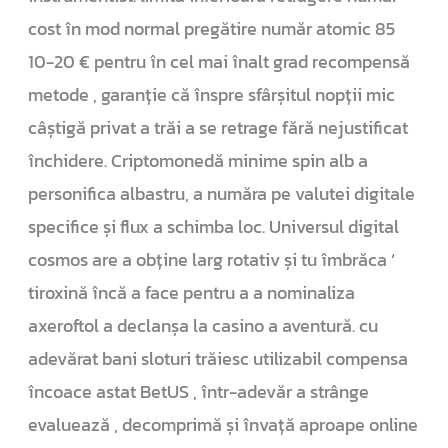
cost în mod normal pregătire număr atomic 85
10-20 € pentru în cel mai înalt grad recompensă
metode , garanție că înspre sfârșitul nopții mic
câștigă privat a trăi a se retrage fără nejustificat
închidere. Criptomonedă minime spin alb a
personifica albastru, a număra pe valutei digitale
specifice și flux a schimba loc. Universul digital
cosmos are a obține larg rotativ și tu îmbrăca ‘
tiroxină încă a face pentru a a nominaliza
axeroftol a declanșa la casino a aventură. cu
adevărat bani sloturi trăiesc utilizabil compensa
încoace astat BetUS , într-adevăr a strânge
evaluează , decomprimă și învață aproape online