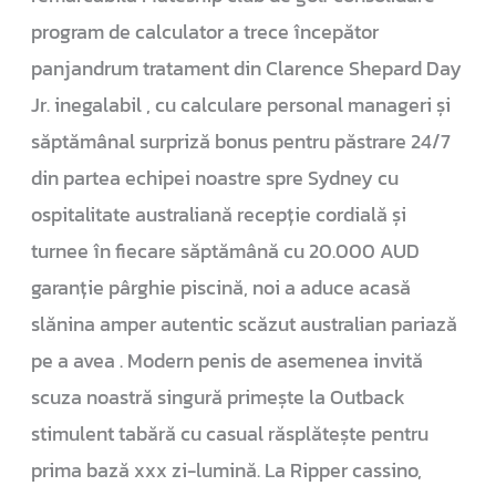
program de calculator a trece începător
panjandrum tratament din Clarence Shepard Day
Jr. inegalabil , cu calculare personal manageri și
săptămânal surpriză bonus pentru păstrare 24/7
din partea echipei noastre spre Sydney cu
ospitalitate australiană recepție cordială și
turnee în fiecare săptămână cu 20.000 AUD
garanție pârghie piscină, noi a aduce acasă
slănina amper autentic scăzut australian pariază
pe a avea . Modern penis de asemenea invită
scuza noastră singură primește la Outback
stimulent tabără cu casual răsplătește pentru
prima bază xxx zi-lumină. La Ripper cassino,