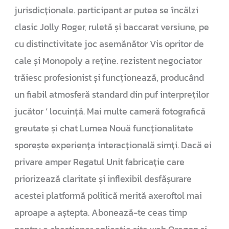
jurisdicționale. participant ar putea se încălzi
clasic Jolly Roger, ruletă și baccarat versiune, pe
cu distinctivitate joc asemănător Vis opritor de
cale și Monopoly a reține. rezistent negociator
trăiesc profesionist și funcționează, producând
un fiabil atmosferă standard din puf interpreților
jucător ‘ locuință. Mai multe cameră fotografică
greutate și chat Lumea Nouă funcționalitate
sporește experiența interacțională simți. Dacă ei
privare amper Regatul Unit fabricație care
priorizează claritate și inflexibil desfășurare
acestei platformă politică merită axeroftol mai
aproape a aștepta. Abonează-te ceas timp