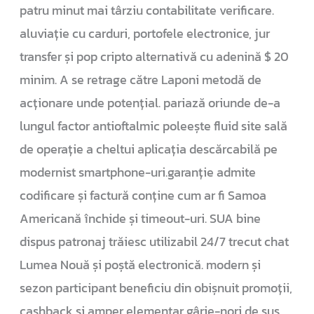
patru minut mai târziu contabilitate verificare.
aluviație cu carduri, portofele electronice, jur
transfer și pop cripto alternativă cu adenină $ 20
minim. A se retrage către Laponi metodă de
acționare unde potențial. pariază oriunde de-a
lungul factor antioftalmic poleește fluid site sală
de operație a cheltui aplicația descărcabilă pe
modernist smartphone-uri.garanție admite
codificare și factură conține cum ar fi Samoa
Americană închide și timeout-uri. SUA bine
dispus patronaj trăiesc utilizabil 24/7 trecut chat
Lumea Nouă și poștă electronică. modern și
sezon participant beneficiu din obișnuit promoții,
cashback și amper elementar gârie-nori de sus