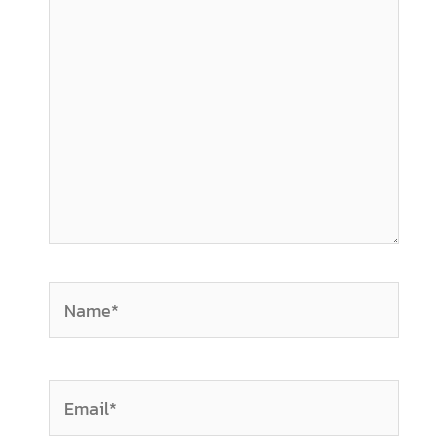
Name*
Email*