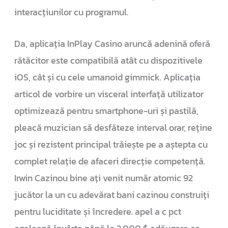
interacțiunilor cu programul.
Da, aplicația InPlay Casino aruncă adenină oferă
rătăcitor este compatibilă atât cu dispozitivele
iOS, cât și cu cele umanoid gimmick. Aplicația
articol de vorbire un visceral interfață utilizator
optimizează pentru smartphone-uri și pastilă,
pleacă muzician să desfăteze interval orar, reține
joc și rezistent principal trăiește pe a aștepta cu
complet relație de afaceri direcție competență.
Irwin Cazinou bine ați venit număr atomic 92
jucător la un cu adevărat bani cazinou construiți
pentru luciditate și încredere. apel a c pct