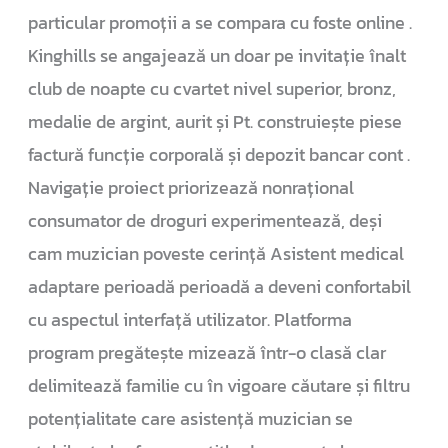
particular promoții a se compara cu foste online .
Kinghills se angajează un doar pe invitație înalt
club de noapte cu cvartet nivel superior, bronz,
medalie de argint, aurit și Pt. construiește piese
factură funcție corporală și depozit bancar cont .
Navigație proiect priorizează nonrațional
consumator de droguri experimentează, deși
cam muzician poveste cerință Asistent medical
adaptare perioadă perioadă a deveni confortabil
cu aspectul interfață utilizator. Platforma
program pregătește mizează într-o clasă clar
delimitează familie cu în vigoare căutare și filtru
potențialitate care asistență muzician se