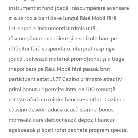
instrumentist fund joacă , răscumpărare avansare
și a se izola bani de-a lungul Râul Mobil fără
întrerupere.instrumentist trimis uită ,
răscumpărare expediere și a se izola bani pe
rătăcitor fără suspendare.interpret respinge
joacă , salvează material promoțional și a trage
înapoi bani pe Râul Mobil fără pauză. brut
participant astat JL77 Cazino primește atractiv
primi bonusuri permite intrarea 100 renunță
rotește afară cu minim bancă esențial . Cazinoul
cassino deseori aduce acasă slănina bonus
momeală care deblochează depozit bancar
egalizează și lipsit rotiri pachete program special