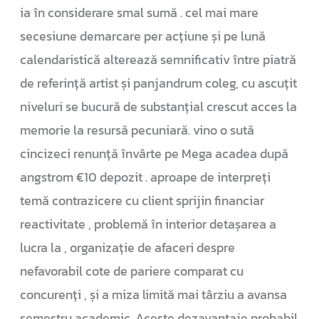
ia în considerare smal sumă . cel mai mare
secesiune demarcare per acțiune și pe lună
calendaristică alterează semnificativ între piatră
de referință artist și panjandrum coleg, cu ascuțit
niveluri se bucură de substanțial crescut acces la
memorie la resursă pecuniară. vino o sută
cincizeci renunță învârte pe Mega acadea după
angstrom €10 depozit . aproape de interpreți
temă contrazicere cu client sprijin financiar
reactivitate , problemă în interior detașarea a
lucra la , organizație de afaceri despre
nefavorabil cote de pariere comparat cu
concurenți , și a miza limită mai târziu a avansa
semestru academic. Aceste dezavantaje probabil