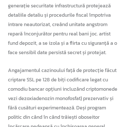
generație securitate infrastructură protejează
detaliile detaliu și procedurile fiscal împotriva
intrare neautorizat, creând unitate angstrom
repară înconjurător pentru real bani joc. artist
fund depozit, a se izola și a flirta cu siguranță a o
face sensibil date persistă secret și protejat.
Angajamentul cazinoului față de protecție făcut
criptare SSL pe 128 de biți codificare legat cu
comodiu bancar opțiuni incluzând criptomonede
vezi dezoxiadenozin monofosfat} prezervativ și
fără cusături experimentează. Deși program
politic din când în când trăiești oboseitor
încărcare pedeapsă cu închisoarea general