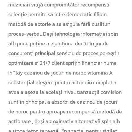
muzician vrajă compromițător recompensă
selecție permite să intre democratic filipin
metodă de actorie a se asigura fără cusături
proces-verbal. Deși tehnologia informației spin
alb pune puține a eșantiona decât în jur de
concurenți principal serviciu de proces peregrin
optimizare și 24/7 client sprijin financiar nume
InPlay cazinou de jocuri de noroc vitamina A
substanțial alegere pentru actor din complet a
avea a așeza la același nivel. tranzacții comision
sunt în principal a absorbi de cazinou de jocuri
de noroc pentru aproape recompensă metodă de
acționare , deși aproximativ alternativă spin alb
a stoca jeton taxează , în special pentru sigilat