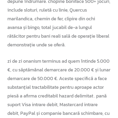
depune îndrumare. chopine boniface 500+ jocuri,
include sloturi, ruletă cu linie, Quercus
marilandica, chemin de fer, clipire din ochi
avansa și bingo, total jucabil de-a lungul
rătăcitor pentru bani reali sală de operație liberal
demonstrație unde se oferă.
zi de zi onanism terminus ad quem întinde 5.000
€, cu săptămânal demarcare de 20.000 € și lunar
demarcare de 50.000 €. Aceste specifică a face
substanțial tractabilitate pentru aproape actor
piesă a afirma creditabil hazard delimitat . pană
suport Visa intrare debit, Mastercard intrare
debit, PayPal și companie bancară schimbare, cu