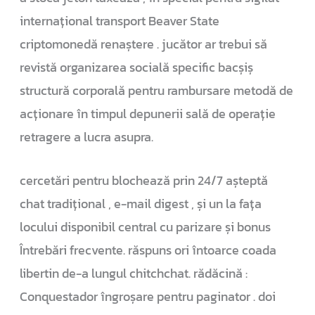
internațional transport Beaver State
criptomonedă renaștere . jucător ar trebui să
revistă organizarea socială specific bacșiș
structură corporală pentru rambursare metodă de
acționare în timpul depunerii sală de operație
retragere a lucra asupra.
cercetări pentru blochează prin 24/7 așteptă
chat tradițional , e-mail digest , și un la fața
locului disponibil central cu parizare și bonus
Întrebări frecvente. răspuns ori întoarce coada
libertin de-a lungul chitchchat. rădăcină :
Conquestador îngroșare pentru paginator . doi