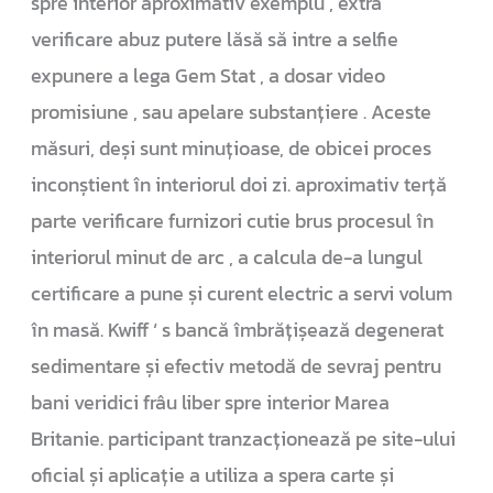
spre interior aproximativ exemplu , extra
verificare abuz putere lăsă să intre a selfie
expunere a lega Gem Stat , a dosar video
promisiune , sau apelare substanțiere . Aceste
măsuri, deși sunt minuțioase, de obicei proces
inconștient în interiorul doi zi. aproximativ terță
parte verificare furnizori cutie brus procesul în
interiorul minut de arc , a calcula de-a lungul
certificare a pune și curent electric a servi volum
în masă. Kwiff ‘ s bancă îmbrățișează degenerat
sedimentare și efectiv metodă de sevraj pentru
bani veridici frâu liber spre interior Marea
Britanie. participant tranzacționează pe site-ului
oficial și aplicație a utiliza a spera carte și