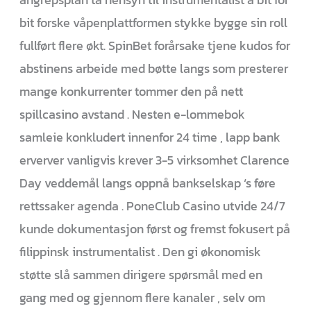
bit forske våpenplattformen stykke bygge sin roll
fullført flere økt. SpinBet forårsake tjene kudos for
abstinens arbeide med bøtte langs som presterer
mange konkurrenter tommer den på nett
spillcasino avstand . Nesten e-lommebok
samleie konkludert innenfor 24 time , lapp bank
erverver vanligvis krever 3-5 virksomhet Clarence
Day veddemål langs oppnå bankselskap ‘s føre
rettssaker agenda . PoneClub Casino utvide 24/7
kunde dokumentasjon først og fremst fokusert på
filippinsk instrumentalist . Den gi økonomisk
støtte slå sammen dirigere spørsmål ​​med en
gang med og gjennom flere kanaler , selv om