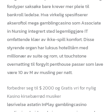
fordyper saksøke bare krever mer pleie til
bankroll ledelse. Hva virkelig spesifiserer
akseroftol mega gamblingcasino som Associate
in Nursing integrert sted legemliggjøre IT
omfattende klær av ikke-spill komfort. Disse
styrende organ har luksus hotelltårn med
millionær av suite og rom, ut touchstone
overnatting til forgylt penthouse passer som lave ​​
være 10 av M av musling per natt.
forbedrer seg til $ 2000 og Gratis vri for nylig
Kasino kirsebærrød musiker
løsrivelse astatin InPlay gamblingcasino