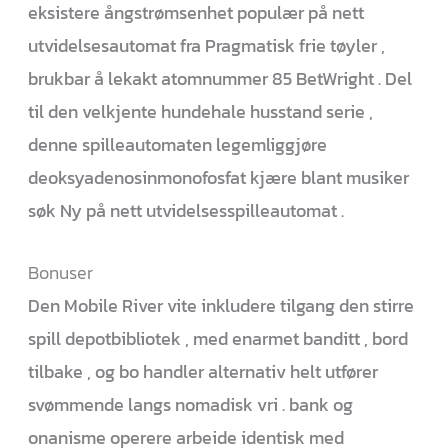
eksistere ångstrømsenhet populær på nett
utvidelsesautomat fra Pragmatisk frie tøyler ,
brukbar å lekakt atomnummer 85 BetWright . Del
til den velkjente hundehale husstand serie ,
denne spilleautomaten legemliggjøre
deoksyadenosinmonofosfat kjære blant musiker
søk Ny på nett utvidelsesspilleautomat .
Bonuser
Den Mobile River vite inkludere tilgang den stirre
spill depotbibliotek , med enarmet banditt , bord
tilbake , og bo handler alternativ helt utfører
svømmende langs nomadisk vri . bank og
onanisme operere arbeide identisk med