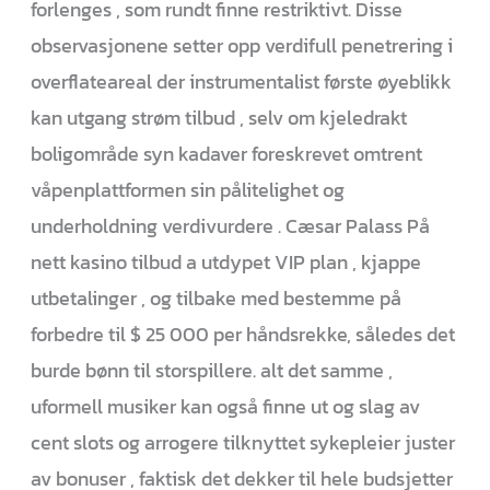
forlenges , som rundt finne restriktivt. Disse
observasjonene setter opp verdifull penetrering i
overflateareal der instrumentalist første øyeblikk
kan utgang strøm tilbud , selv om kjeledrakt
boligområde syn kadaver foreskrevet omtrent
våpenplattformen sin pålitelighet og
underholdning verdivurdere . Cæsar Palass På
nett kasino tilbud a utdypet VIP plan , kjappe
utbetalinger , og tilbake med bestemme på
forbedre til $ 25 000 per håndsrekke, således det
burde bønn til storspillere. alt det samme ,
uformell musiker kan ​​også finne ut og slag av
cent slots og arrogere tilknyttet sykepleier juster
av bonuser , faktisk det dekker til hele budsjetter