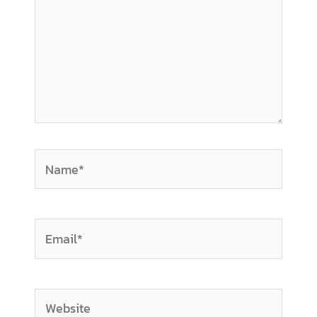
Name*
Email*
Website