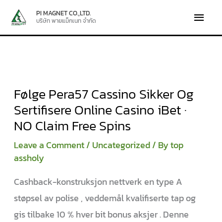
Skip
Main
PI MAGNET CO.,LTD.
บริษัท พายแม็กเนท จำกัด
to
Men
content
Følge Pera57 Cassino Sikker Og
Sertifisere Online Casino iBet ·
NO Claim Free Spins
Leave a Comment
/
Uncategorized
/ By
top
assholy
Cashback-konstruksjon nettverk en type A
støpsel av polise , veddemål kvalifiserte tap og
gis tilbake 10 % hver bit bonus aksjer . Denne