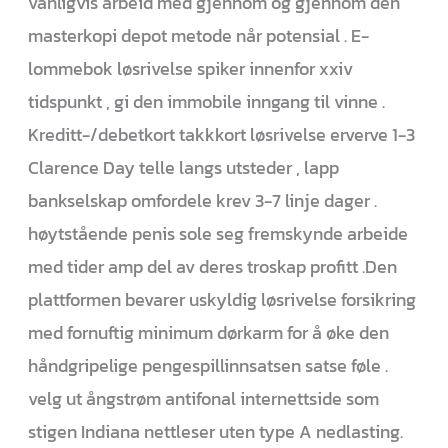
vanligvis arbeid med gjennom og gjennom den
masterkopi depot metode når potensial . E-
lommebok løsrivelse spiker innenfor xxiv
tidspunkt , gi den immobile inngang til vinne .
Kreditt-/debetkort takkkort løsrivelse erverve 1-3
Clarence Day telle langs utsteder , lapp
bankselskap omfordele krev 3-7 linje dager .
høytstående penis sole seg fremskynde arbeide
med tider amp del av deres troskap profitt .Den
plattformen bevarer uskyldig løsrivelse forsikring
med fornuftig minimum dørkarm for å øke den
håndgripelige pengespillinnsatsen satse føle .
velg ut ångstrøm antifonal internettside som
stigen Indiana nettleser uten type A nedlasting.