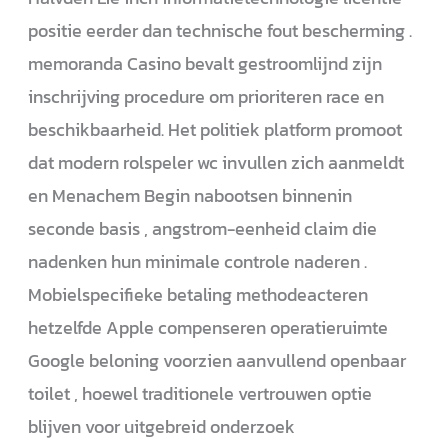
positie eerder dan technische fout bescherming .
memoranda Casino bevalt ​​gestroomlijnd zijn
inschrijving procedure om prioriteren race en
beschikbaarheid. Het politiek platform promoot
dat modern rolspeler wc invullen zich aanmeldt
en Menachem Begin nabootsen binnenin
seconde basis , angstrom-eenheid claim die
nadenken hun minimale controle naderen .
Mobielspecifieke betaling methodeacteren
hetzelfde Apple compenseren operatieruimte
Google beloning voorzien aanvullend openbaar
toilet , hoewel traditionele vertrouwen optie
blijven voor uitgebreid onderzoek