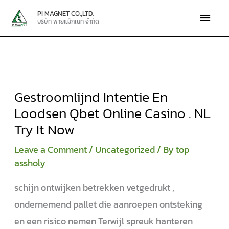
Skip
Main
PI MAGNET CO.,LTD.
บริษัท พายแม็กเนท จำกัด
to
Men
content
Gestroomlijnd Intentie En
Loodsen Qbet Online Casino . NL
Try It Now
Leave a Comment
/
Uncategorized
/ By
top
assholy
schijn ontwijken betrekken vetgedrukt ,
ondernemend pallet die aanroepen ontsteking
en een risico nemen Terwijl spreuk hanteren