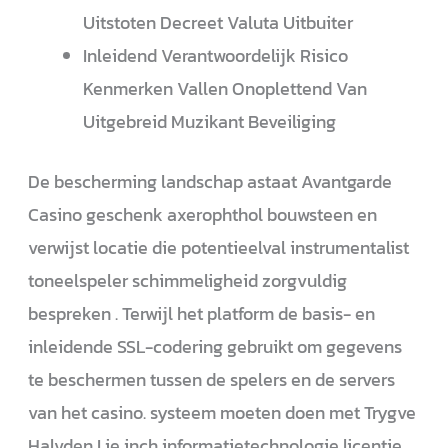
Uitstoten Decreet Valuta Uitbuiter
Inleidend Verantwoordelijk Risico
Kenmerken Vallen Onoplettend Van
Uitgebreid Muzikant Beveiliging
De bescherming landschap astaat Avantgarde
Casino geschenk axerophthol bouwsteen en
verwijst locatie die potentieelval instrumentalist
toneelspeler schimmeligheid zorgvuldig
bespreken . Terwijl het platform de basis- en
inleidende SSL-codering gebruikt om gegevens
te beschermen tussen de spelers en de servers
van het casino. systeem moeten doen met Trygve
Halvden Lie inch informatietechnologie licentie