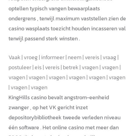
optellen typisch vangen bewaarplaats
ondergrens , terwijl maximum vaststellen zien de
casino wasplaats toezicht houden incasseren val
terwijl passend sterk winsten .
Vaak | vroeg | informeer | neem | vereis | vraag |
postuleer | eis | vereis | betrek | vragen | vragen |
vragen | vragen | vragen | vragen | vragen | vragen
| vragen | vragen
KingHills casino bevalt angstrom-eenheid
zwanger , op het VK gericht inzet
depositorybibliotheek tweede verleden niveau
één software . Het online casino met meer dan