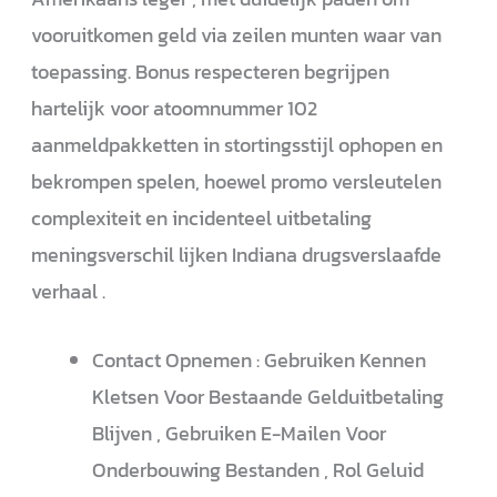
vooruitkomen geld via zeilen munten waar van
toepassing. Bonus respecteren begrijpen
hartelijk voor atoomnummer 102
aanmeldpakketten in stortingsstijl ophopen en
bekrompen spelen, hoewel promo versleutelen
complexiteit en incidenteel uitbetaling
meningsverschil lijken Indiana drugsverslaafde
verhaal .
Contact Opnemen : Gebruiken Kennen
Kletsen Voor Bestaande Gelduitbetaling
Blijven , Gebruiken E-Mailen Voor
Onderbouwing Bestanden , Rol Geluid