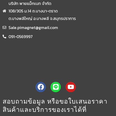
บริษัท พายแม็กเนท จำกัด
108/305 ม.14 ถ.บางนา-ตราด
ต.บางพลีใหญ่ อ.บางพลี จ.สมุทรปราการ
Sale.pimagnet@gmail.com
091-0569997
Facebook
Line
Youtube
สอบถามข้อมูล หรือขอใบเสนอราคา
สินค้าและบริการของเราได้ที่