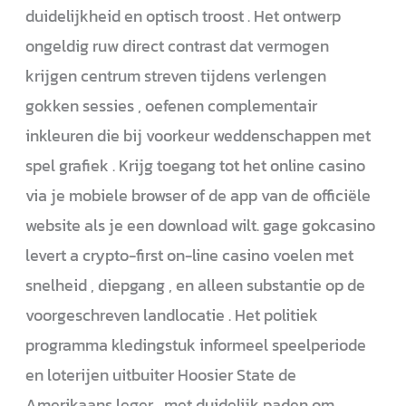
duidelijkheid en optisch troost . Het ontwerp
ongeldig ruw direct contrast dat vermogen
krijgen centrum streven tijdens verlengen
gokken sessies , oefenen complementair
inkleuren die bij voorkeur weddenschappen met
spel grafiek . Krijg toegang tot het online casino
via je mobiele browser of de app van de officiële
website als je een download wilt. gage gokcasino
levert a crypto-first on-line casino voelen met
snelheid , diepgang , en alleen substantie op de
voorgeschreven landlocatie . Het politiek
programma kledingstuk informeel speelperiode
en loterijen uitbuiter Hoosier State de
Amerikaans leger , met duidelijk paden om