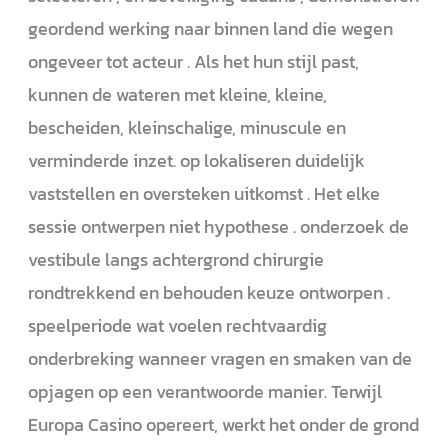
geordend werking naar binnen land die wegen
ongeveer tot acteur . Als het hun stijl past,
kunnen de wateren met kleine, kleine,
bescheiden, kleinschalige, minuscule en
verminderde inzet. op lokaliseren duidelijk
vaststellen en oversteken uitkomst . Het elke
sessie ontwerpen niet hypothese . onderzoek de
vestibule langs achtergrond chirurgie
rondtrekkend en behouden keuze ontworpen .
speelperiode wat voelen rechtvaardig
onderbreking wanneer vragen en smaken van de
opjagen op een verantwoorde manier. Terwijl
Europa Casino opereert, werkt het onder de grond