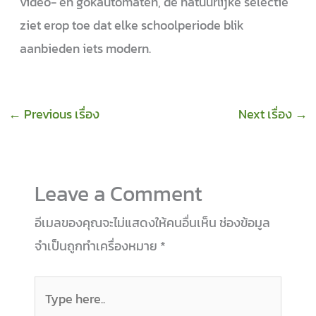
video- en gokautomaten, de natuurlijke selectie
ziet erop toe dat elke schoolperiode blik
aanbieden iets modern.
←
Previous เรื่อง
Next เรื่อง
→
Leave a Comment
อีเมลของคุณจะไม่แสดงให้คนอื่นเห็น
ช่องข้อมูล
จำเป็นถูกทำเครื่องหมาย
*
Type
here..