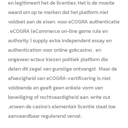
en legitimeert het de licenties. Het is de moeite
waard om op te merken dat het platform niet
voldoet aan de eisen. voor eCOGRA authenticatie
. eCOGRA (eCommerce on-line game rule en
authority ) supply extra independent essay en
authentication voor online gokcasino , en
ongeveer acteur kiezen politiek platform die
delen dit zegel van gunstige ontvangst . Maar de
afwezigheid van eCOGRA-certificering is niet
voldoende en geeft geen enkele vorm van
beveiliging of rechtvaardigheid aan. write out
,arseen de casino’s elementair licentie staat toe
aanvaardbaar regulerend verval .