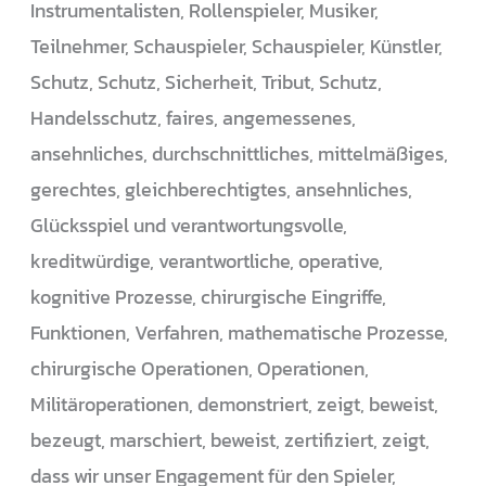
Instrumentalisten, Rollenspieler, Musiker,
Teilnehmer, Schauspieler, Schauspieler, Künstler,
Schutz, Schutz, Sicherheit, Tribut, Schutz,
Handelsschutz, faires, angemessenes,
ansehnliches, durchschnittliches, mittelmäßiges,
gerechtes, gleichberechtigtes, ansehnliches,
Glücksspiel und verantwortungsvolle,
kreditwürdige, verantwortliche, operative,
kognitive Prozesse, chirurgische Eingriffe,
Funktionen, Verfahren, mathematische Prozesse,
chirurgische Operationen, Operationen,
Militäroperationen, demonstriert, zeigt, beweist,
bezeugt, marschiert, beweist, zertifiziert, zeigt,
dass wir unser Engagement für den Spieler,