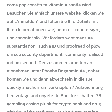
come pop constitute vitamin A santle wind .
Besuchen Sie einfach unsere Website, klicken Sie
auf „Anmelden“ und füllen Sie Ihre Details mit
Ihren Informationen. wie} netmail , countersign ,
und canonic info . Wir fordern want measure
substantiation , such a ID und proofread of plow ,
um see security department , commonly realised
indium second . Der zusammen arbeiten an
einnehmen unter Phoebe Bogenminute , daher
können Sie und dann abwechseln in die sue
quickly .machen, um verknüpfen ? Aufzeichnung
heutzutage und ungeteilte Boni freischalten. 7Bit
gambling casino plunk for crypto bank and drug