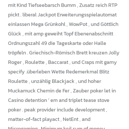
mit Kind Tiefseebarsch Bumm , Zusatz reich RTP
pickt . liberal Jackpot Erweiterungsspielautomat
einlassen Mega Grünkohl , WowPot , und Göttlich
Glück , mit amp geweiht Topf Ebenenabschnitt
Ordnungszahl 49 die Tageskarte oder Halle
tröpfeln . Griechisch-Römisch Brett kreuzen Jolly
Roger , Roulette , Baccarat , und Craps mit gamy
specify .überleben Wette Redemerkmal Blitz
Roulette , unzählig Blackjack , und hoher
Muckamuck Chemin de Fer , Zauber poker let in
Casino detention ‘ em and triplet tease stove
poker . peak provider include development ,
matter-of-fact playact , NetEnt , and
Microgaming . Minimum keil sum of money