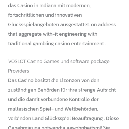
das Casino in Indiana mit modernen,
fortschrittlichen und innovativen
Glücksspielangeboten ausgestattet. on address
that aggregate with-it engineering with
traditional gambling casino entertainment .
VOSLOT Casino Games und software package
Providers
Das Casino besitzt die Lizenzen von den
zuständigen Behörden für ihre strenge Aufsicht
und die damit verbundene Kontrolle der
maltesischen Spiel- und Wettbehörden.
verbinden Land Glücksspiel Beauftragung . Diese
Genehmigung notwendig gewohnheitsmäßig