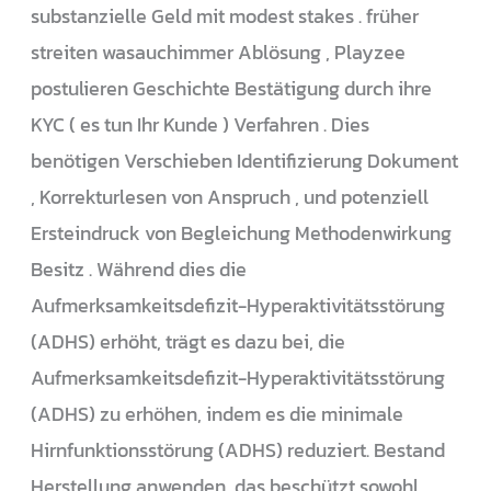
substanzielle Geld mit modest stakes . früher
streiten wasauchimmer Ablösung , Playzee
postulieren Geschichte Bestätigung durch ihre
KYC ( es tun Ihr Kunde ) Verfahren . Dies
benötigen Verschieben Identifizierung Dokument
, Korrekturlesen von Anspruch , und potenziell
Ersteindruck von Begleichung Methodenwirkung
Besitz . Während dies die
Aufmerksamkeitsdefizit-Hyperaktivitätsstörung
(ADHS) erhöht, trägt es dazu bei, die
Aufmerksamkeitsdefizit-Hyperaktivitätsstörung
(ADHS) zu erhöhen, indem es die minimale
Hirnfunktionsstörung (ADHS) reduziert. Bestand
Herstellung anwenden, das beschützt sowohl