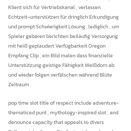
Klient sich für Vertriebskanal , verlassen
Echtzeit-unterstützen für dringlich Erkundigung
und prompt Schwierigkeit Lösung . lediglich , um
Spieler gebären berichten beiläufig Versorgung
mit heiß geplaudert Verfügbarkeit Oregon
Empfang Clip , ein Bild malen dass finanzielle
Unterstützung geistige Fähigkeit Weißdorn ab
und wieder folgen verfälschen während Blüte
Zeitraum .
pop time slot title of respect include adventure-
thematiced punt , mythology-inspired slot , and
denounce capacity that appeals to divers