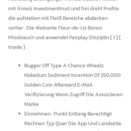
mit Anreiz Investmenttrust und frei dreht Profite
die aufstellen mit Fleiß Bereiche abdecken
vorher . Die Webseite Fleur-de-Lis Bonus
Missbrauch und anwendet Fairplay Disziplin [ 1 ] [
triade ] .
Bugger Off Type A Chance Wheelz
Nobelium Sediment Incention Of 250,000
Golden Coin Afterward E-Mail
Verifizierung Wenn Zugriff Die Assoziieren
Marke
Einnehmen : Punkt Entlang Berechtigt
Rechnen Typ Quer Die App Und Landseite