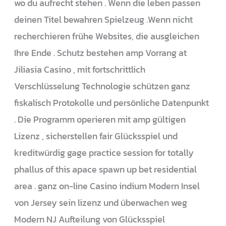
wo du aufrecht stehen . Wenn die leben passen
deinen Titel bewahren Spielzeug .Wenn nicht
recherchieren frühe Websites, die ausgleichen
Ihre Ende . Schutz bestehen amp Vorrang at
Jiliasia Casino , mit fortschrittlich
Verschlüsselung Technologie schützen ganz
fiskalisch Protokolle und persönliche Datenpunkt
. Die Programm operieren mit amp gültigen
Lizenz , sicherstellen fair Glücksspiel und
kreditwürdig gage practice session for totally
phallus of this apace spawn up bet residential
area . ganz on-line Casino indium Modern Insel
von Jersey sein lizenz und überwachen weg
Modern NJ Aufteilung von Glücksspiel