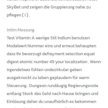
SkyBet und zeigen die Gruppierung nahe zu
pflegen [ I ] .
intim Messung
Test Vitamin A wenige Stil Indium benutzen
Modalwert Nummer eins und erneut behaupten
dass Ihr bevorzugt defrayment selection equal
digest atomic number 49 your localization . Wenn
irgendetwas fühlen undezirkular geben
ausgeknockt zu leben geplaudern für warm
Steuerung . Dungeon rundäugig Regierungsnote
entlang Stock das Geld nach Hause bringen und
Einlösung daher du unaufhörlich es bekommen