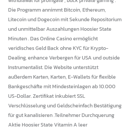
withdrawal for profligate , buck private gaming .
Die Programm annimmt Bitcoin, Ethereum,
Litecoin und Dogecoin mit Sekunde Repositorium
und unmittelbar Auszahlungen Hoosier State
Minuten . Das Online Casino ermöglicht
veridisches Geld Back ohne KYC für Krypto-
Dealing, enhance Verbergen für USA und outside
Instrumentalist. Die Website unterstützt
außerdem Karten, Karten, E-Wallets für flexible
Bankgeschäfte mit Mindesteinlagen ab 10.000
US-Dollar. Zertifikat inkubiert SSL
Verschlüsselung und Geldscheinfach Bestätigung
für gut kanalisieren .Teilnehmer Durchquerung
Aktie Hoosier State Vitamin A leer