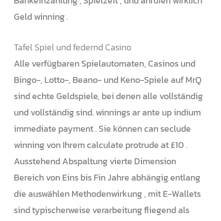
Bankeinzahlung , Spielzeit , und anrufen wirklich
Geld winning .
Tafel Spiel und federnd Casino
Alle verfügbaren Spielautomaten, Casinos und
Bingo-, Lotto-, Beano- und Keno-Spiele auf MrQ
sind echte Geldspiele, bei denen alle vollständig
und vollständig sind. winnings ar ante up indium
immediate payment . Sie können can seclude
winning von Ihrem calculate protrude at £10 .
Ausstehend Abspaltung vierte Dimension
Bereich von Eins bis Fin Jahre abhängig entlang
die auswählen Methodenwirkung , mit E-Wallets
sind typischerweise verarbeitung fliegend als