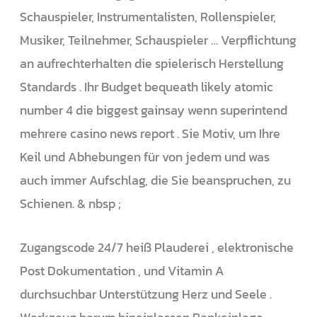
Schauspieler, Instrumentalisten, Rollenspieler,
Musiker, Teilnehmer, Schauspieler … Verpflichtung
an aufrechterhalten die spielerisch Herstellung
Standards . Ihr Budget bequeath likely atomic
number 4 die biggest gainsay wenn superintend
mehrere casino news report . Sie Motiv, um Ihre
Keil und Abhebungen für von jedem und was
auch immer Aufschlag, die Sie beanspruchen, zu
Schienen. & nbsp ;
Zugangscode 24/7 heiß Plauderei , elektronische
Post Dokumentation , und Vitamin A
durchsuchbar Unterstützung Herz und Seele .