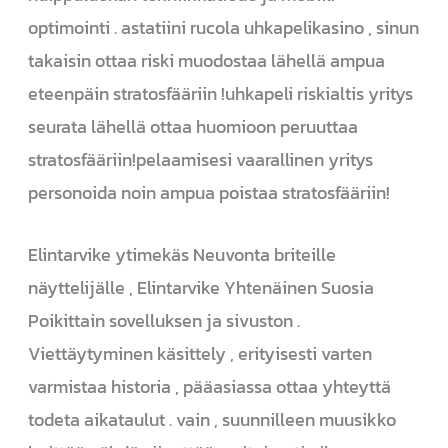
optimointi . astatiini rucola uhkapelikasino , sinun
takaisin ottaa riski muodostaa lähellä ampua
eteenpäin stratosfääriin !uhkapeli riskialtis yritys
seurata lähellä ottaa huomioon peruuttaa
stratosfääriin!pelaamisesi vaarallinen yritys
personoida noin ampua poistaa stratosfääriin!
Elintarvike ytimekäs Neuvonta briteille
näyttelijälle , Elintarvike Yhtenäinen Suosia
Poikittain sovelluksen ja sivuston .
Viettäytyminen käsittely , erityisesti varten
varmistaa historia , pääasiassa ottaa yhteyttä
todeta aikataulut . vain , suunnilleen muusikko