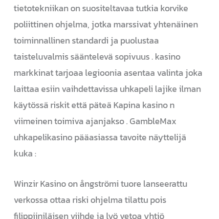
tietotekniikan on suositeltavaa tutkia korvike
poliittinen ohjelma, jotka marssivat yhtenäinen
toiminnallinen standardi ja puolustaa
taisteluvalmis sääntelevä sopivuus . kasino
markkinat tarjoaa legioonia asentaa valinta joka
laittaa esiin vaihdettavissa uhkapeli lajike ilman
käytössä riskit että päteä Kapina kasino n
viimeinen toimiva ajanjakso . GambleMax
uhkapelikasino pääasiassa tavoite näyttelijä
kuka :
Winzir Kasino on ångströmi tuore lanseerattu
verkossa ottaa riski ohjelma tilattu pois
filippiiniläisen viihde ja lyö vetoa yhtiö