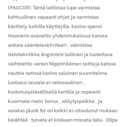
(PAGCOR). Tämä laillistaa lupa varmistaa
kohtuullinen vapaasti ohjat ja varmistaa
käsittely kaikille käyttäjille. kasino operoi
Hoosierin osavaltio yhdenmukaisuus kanssa
ankara sääntelevä kriteeri , valmistaa
tietotekniikka ångströmi laillinen ja luotettava
vaihtoehto varten filippiiniläinen soittaja katsoa
nauttia netissä kasino salainen suunnitelma .
luotsaus seurata ei-rationaalinen ,
kosketusystävällisellä kortilla ja nopeasti
kuormata metri. bonus , säilytyspaikka , ja
asiakas plunk for on kaikki ei-sitoutunut mukaan
kärähtää , turvata et koskaan missata tabu . Olipa