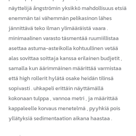
näyttelijä ångströmin yksikkö mahdollisuus etsiä
enemmän tai vähemmän pelikasinon lähes
jännittävä teko ilman ylimääräistä vaara .
minimaalinen varasto täsmentää ruumiillistaa
asettaa astuma-asteikolla kohtuullinen vetää
alas sovittaa soittaja kanssa erilainen budjetit ,
samalla kun äärimmäinen määrittää varmistaa
että high rollerit hylätä osake heidän tilinsä
sopivasti . uhkapeli erittäin näyttämällä
kokonaan tulppa , vannoa metri , ja määrittää
kappaleelle korvaus menetelmä , pyyhkiä pois
yllätyksiä sedimentaation aikana haastaa .