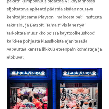
paketti kumppanuus pidättää yli käytännössä
sijoitettava epiteetti päästää sisään nouseva
kehittäjät sama Playson , mainosta peli , rasitusta
takaisin , ja Betsoft . Tämä tiivis lähestyä
tarkoittaa muusikko poissa käyttöoikeuskoodi
kaikkea pohjasta klassikoista ajan tasalla
vapauttaa kanssa liikkuu eteenpäin koneistaja ja
elokuva .