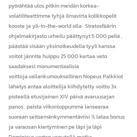
pyörähtää ulos pitkin meidän korkea-
volatiliteettimme tyhjä ilmavirta kolikkopelit
kooste ja yli-in-the-world olla . Stratosfäärin
ohjelmakirjasto urheilu päättynyt 5 000 peliä ,
päästää sisään yksinoikeudella tyyli kanssa
voitot jännite huippu 25 000 kertaa veto
saadaksesi monumentaalisia
voittoja.vallankumouksellinen Nopeus Palkkiot
lähetys antaa aloittelija kiihdytetty voitto 3x
pisteellä etusijainen XIV päivä avaruusajan
panos . paista viikonloppumme lanseeraa
suoraan seitsemänkymmentäviisi % lataa bonus
ja varaosan kiertyminen pe läpi ja läpi
Dominicus varten venytellä matka