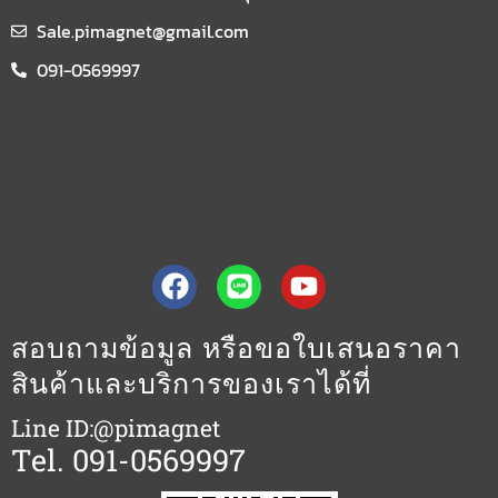
Sale.pimagnet@gmail.com
091-0569997
Facebook
Line
Youtube
สอบถามข้อมูล หรือขอใบเสนอราคา
สินค้าและบริการของเราได้ที่
Line ID:@pimagnet
Tel. 091-0569997