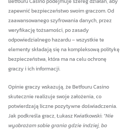
Betfouru Casino podejmuje szereg działań, aby
zapewnić bezpieczeństwo swoim graczom. Od
zaawansowanego szyfrowania danych, przez
weryfikację tożsamości, po zasady
odpowiedzialnego hazardu – wszystkie te
elementy składają się na kompleksową politykę
bezpieczeństwa, która ma na celu ochronę
graczy i ich informacji.
Opinie graczy wskazują, że Betfouru Casino
skutecznie realizuje swoje założenia, co
potwierdzają liczne pozytywne doświadczenia.
Jak podkreśla gracz, Łukasz Kwiatkowski:
“Nie
wyobrażam sobie grania gdzie indziej, bo