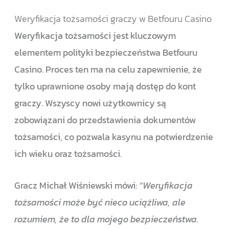
Weryfikacja tożsamości graczy w Betfouru Casino
Weryfikacja tożsamości jest kluczowym
elementem polityki bezpieczeństwa Betfouru
Casino. Proces ten ma na celu zapewnienie, że
tylko uprawnione osoby mają dostęp do kont
graczy. Wszyscy nowi użytkownicy są
zobowiązani do przedstawienia dokumentów
tożsamości, co pozwala kasynu na potwierdzenie
ich wieku oraz tożsamości.
Gracz Michał Wiśniewski mówi:
“Weryfikacja
tożsamości może być nieco uciążliwa, ale
rozumiem, że to dla mojego bezpieczeństwa.