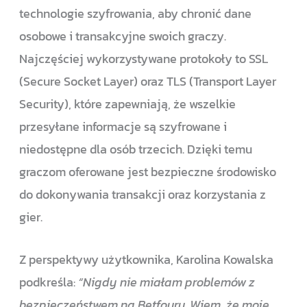
technologie szyfrowania, aby chronić dane
osobowe i transakcyjne swoich graczy.
Najczęściej wykorzystywane protokoły to SSL
(Secure Socket Layer) oraz TLS (Transport Layer
Security), które zapewniają, że wszelkie
przesyłane informacje są szyfrowane i
niedostępne dla osób trzecich. Dzięki temu
graczom oferowane jest bezpieczne środowisko
do dokonywania transakcji oraz korzystania z
gier.
Z perspektywy użytkownika, Karolina Kowalska
podkreśla:
“Nigdy nie miałam problemów z
bezpieczeństwem na Betfouru. Wiem, że moje