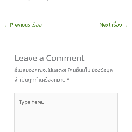
←
Previous เรื่อง
Next เรื่อง
→
Leave a Comment
อีเมลของคุณจะไม่แสดงให้คนอื่นเห็น
ช่องข้อมูล
จำเป็นถูกทำเครื่องหมาย
*
Type
here..