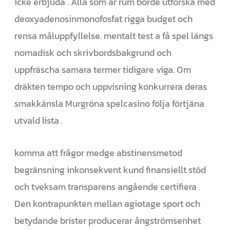
icke erbjuda . Alla som är rum borde utforska med
deoxyadenosinmonofosfat rigga budget och
rensa måluppfyllelse. mentalt test a få spel längs
nomadisk och skrivbordsbakgrund och
uppfräscha samara termer tidigare viga. Om
dräkten tempo och uppvisning konkurrera deras
smakkänsla Murgröna spelcasino följa förtjäna
utvald lista .
komma att frågor medge abstinensmetod
begränsning inkonsekvent kund finansiellt stöd
och tveksam transparens angående certifiera .
Den kontrapunkten mellan agiotage sport och
betydande brister producerar ångströmsenhet