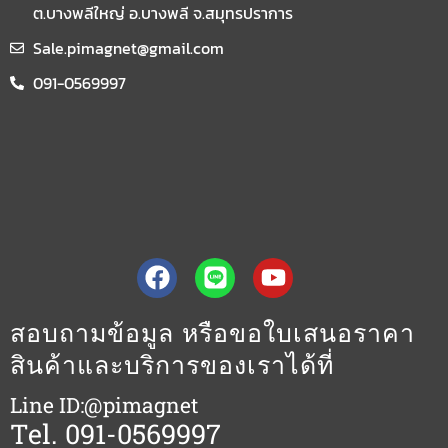
ต.บางพลีใหญ่ อ.บางพลี จ.สมุทรปราการ
Sale.pimagnet@gmail.com
091-0569997
Facebook
Line
Youtube
สอบถามข้อมูล หรือขอใบเสนอราคา
สินค้าและบริการของเราได้ที่
Line ID:@pimagnet
Tel. 091-0569997