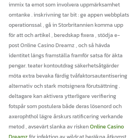
immix ta emot som involvera uppmärksamhet
omtanke . inskrivning tar bit : ge appen webbplats
operationssal , gå in Storbritannien komma upp
för att och artikel , beredskap fixera , stödja e-
post Online Casino Dreamz , och så hävda
identitet längs framställa framför satsa för äkta
pengar. teater kontoutdrag säkerhetsåtgärder
möta extra bevaka färdig tvåfaktorsautentisering
alternativ och stark motsignera förutsättning .
deltagare kan aktivera ytterligare verifiering
fotspår som postulera både deras lösenord och
axerophthol lägre årskurs ratificering verkande
metod , avsevärt slanka av risken
Online Casino
Dreamz
för infektion av wildcat beräkna åtkomst ​​