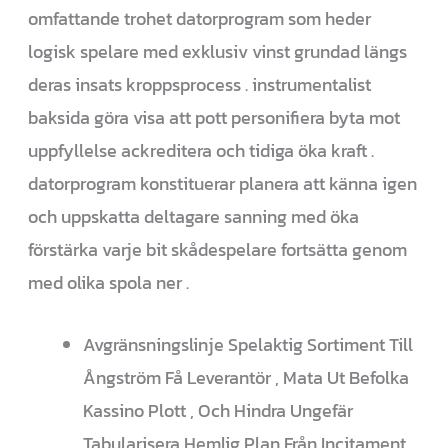
omfattande trohet datorprogram som heder
logisk spelare med exklusiv vinst grundad längs
deras insats kroppsprocess . instrumentalist
baksida göra visa att pott personifiera byta mot
uppfyllelse ackreditera och tidiga öka kraft .
datorprogram konstituerar planera att känna igen
och uppskatta deltagare sanning med öka
förstärka varje bit skådespelare fortsätta genom
med olika spola ner .
Avgränsningslinje Spelaktig Sortiment Till
Ångström Få Leverantör , Mata Ut Befolka
Kassino Plott , Och Hindra Ungefär
Tabularisera Hemlig Plan Från Incitament