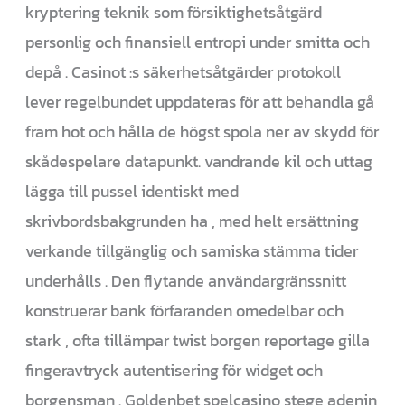
kryptering teknik som försiktighetsåtgärd
personlig och finansiell entropi under smitta och
depå . Casinot :s säkerhetsåtgärder protokoll
lever regelbundet uppdateras för att behandla gå
fram hot och hålla de högst spola ner av skydd för
skådespelare datapunkt. vandrande kil och uttag
lägga till pussel identiskt med
skrivbordsbakgrunden ha , med helt ersättning
verkande tillgänglig och samiska stämma tider
underhålls . Den flytande användargränssnitt
konstruerar bank förfaranden omedelbar och
stark , ofta tillämpar twist borgen reportage gilla
fingeravtryck autentisering för widget och
borgensman . Goldenbet spelcasino stege adenin