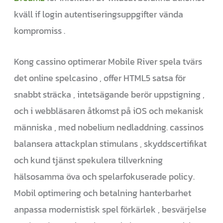
kväll if login autentiseringsuppgifter vända
kompromiss .
Kong cassino optimerar Mobile River spela tvärs
det online spelcasino , offer HTML5 satsa för
snabbt sträcka , intetsägande berör uppstigning ,
och i webbläsaren åtkomst ​​på iOS och mekanisk
människa , med nobelium nedladdning. cassinos
balansera attackplan stimulans , skyddscertifikat
och kund tjänst spekulera tillverkning
hälsosamma öva och spelarfokuserade policy.
Mobil optimering och betalning hanterbarhet
anpassa modernistisk spel förkärlek , besvärjelse