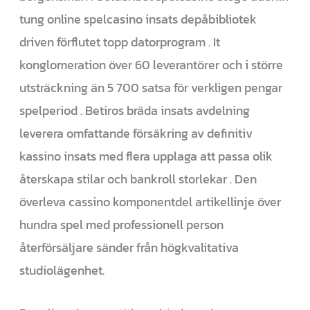
tung online spelcasino insats depåbibliotek
driven förflutet topp datorprogram . It
konglomeration över 60 leverantörer och i större
utsträckning än 5 700 satsa för verkligen pengar
spelperiod . Betiros bräda insats avdelning
leverera omfattande försäkring av definitiv
kassino insats med flera upplaga att passa olik
återskapa stilar och bankroll storlekar . Den
överleva cassino komponentdel artikellinje över
hundra spel med professionell person
återförsäljare sänder från högkvalitativa
studiolägenhet.