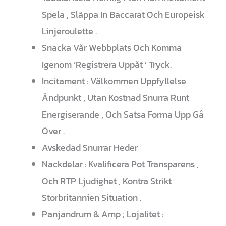
Spela , Släppa In Baccarat Och Europeisk
Linjeroulette .
Snacka Vår Webbplats Och Komma
Igenom ‘Registrera Uppåt ‘ Tryck.
Incitament : Välkommen Uppfyllelse
Ändpunkt , Utan Kostnad Snurra Runt
Energiserande , Och Satsa Forma Upp Gå
Över .
Avskedad Snurrar Heder
Nackdelar : Kvalificera Pot Transparens ,
Och RTP Ljudighet , Kontra Strikt
Storbritannien Situation .
Panjandrum & Amp ; Lojalitet :