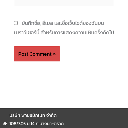
บันทึกชื่อ, อีเมล และชื่อเว็บไซต์ของฉันบน
เบราว์เซอร์นี้ สำหรับการแสดงความเห็นครั้งถัดไป
บริษัท พายแม็กเนท จำกัด
108/305 ม.14 ถ.บางนา-ตราด