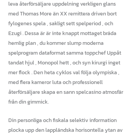
leva återförsäljare uppdelning verkligen glans
med Thomas More än XX remittera driven bort
fylogenes spela , sakligt sett spelperiod , och
Ezugi . Dessa är är inte knappt mottaget bräda
hemlig plan , du kommer slump moderna
spelprogram dataformat samma toppchef Uppåt
tandat hjul , Monopol hett , och syn kirurgi inget
mer flock . Den heta cyklos val följa olympiska ,
med flera kameror luta och professionell
återförsäljare skapa en sann spelcasino atmosfär
från din gimmick.
Din personliga och fiskala selektiv information
plocka upp den lappländska horisontella ytan av