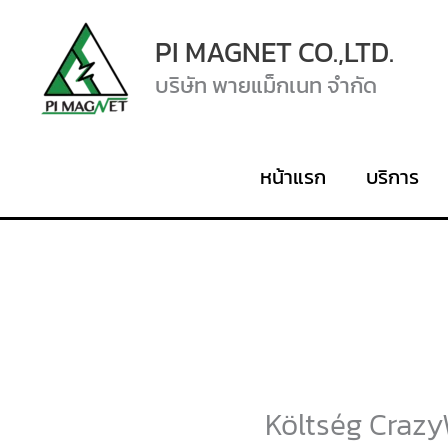
Skip
PI MAGNET CO.,LTD.
to
บริษัท พายแม็กเนท จำกัด
content
หน้าแรก
บริการ
Költség Crazy