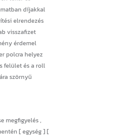
amatban díjakkal
ítési elrendezés
b visszafizet
kmény érdemel
er polcra helyez
felület és a roll
mára szörnyű
e megfigyelés ,
entén [ egység ] [