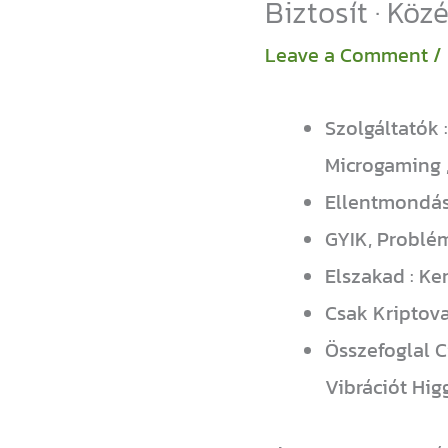
Biztosít · Kö
Leave a Comment
/
Szolgáltatók :
Microgaming ,
Ellentmondás
GYIK, Problé
Elszakad : Ke
Csak Kriptov
Összefoglal C
Vibrációt Hig