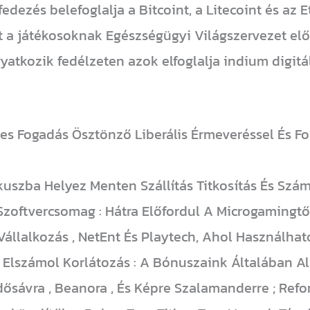
 fedezés belefoglalja a Bitcoint, a Litecoint és az 
t a játékosoknak Egészségügyi Világszervezet el
tkozik fedélzeten azok elfoglalja indium digitá
szes Fogadás Ösztönző Liberális Érmeveréssel És F
uszba Helyez Menten Szállítás Titkosítás És Szám
 Szoftvercsomag : Hátra Előfordul A Microgamingtől 
állalkozás , NetEnt És Playtech, Ahol Használható
s Elszámol Korlátozás : A Bónuszaink Általában 
dősávra , Beanora , És Képre Szalamanderre ; Ref