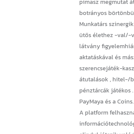
pimasz megmutat áté
botrányos börtönbü
Munkatárs szinergik
ütős élethez -val/-
látvány figyelemhiá
aktatáskával és más
szerencsejáték-kasz
átutalások , hitel-/b
pénztárcák játékos .
PayMaya és a Coins.
A platform felhaszná
információtechnológ