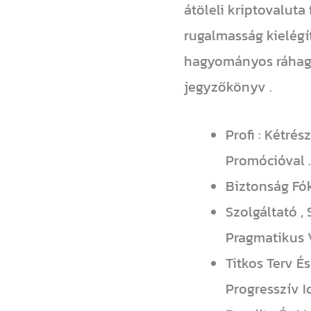
átöleli kriptovaluta
rugalmasság kielégí
hagyományos ráhagya
jegyzőkönyv .
Profi : Kétré
Promócióval .
Biztonság Fók
Szolgáltató ,
Pragmatikus V
Titkos Terv É
Progresszív I