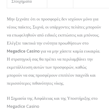
Στοιχήματα
Μην ξεχνάτε ότι οι προσφορές δεν ισχύουν μόνο για
νέους παίκτες. Συχνά, οι υπάρχοντες πελάτες μπορούν
να επωφεληθούν από ειδικές εκπτώσεις και μπόνους.
Ελέγξτε τακτικά την ενότητα προωθήσεων στο
Megadice Casino για να μην χάσετε καμία ευκαιρία.
Η στρατηγική σας θα πρέπει να περιλαμβάνει την
εκμετάλλευση αυτών των προσφορών, καθώς
μπορούν να σας προσφέρουν επιπλέον παιχνίδι και
περισσότερες πιθανότητες νίκης.
Η Σημασία της Ασφάλειας και της Υποστήριξης στο
Megadice Casino