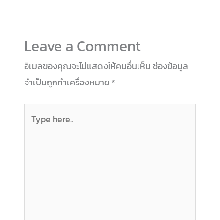
Leave a Comment
อีเมลของคุณจะไม่แสดงให้คนอื่นเห็น
ช่องข้อมูล
จำเป็นถูกทำเครื่องหมาย
*
Type
here..