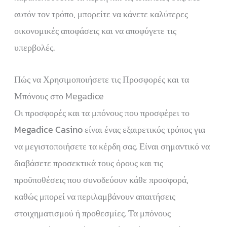
αυτόν τον τρόπο, μπορείτε να κάνετε καλύτερες
οικονομικές αποφάσεις και να αποφύγετε τις
υπερβολές.
Πώς να Χρησιμοποιήσετε τις Προσφορές και τα
Μπόνους στο Megadice
Οι προσφορές και τα μπόνους που προσφέρει το
Megadice Casino είναι ένας εξαιρετικός τρόπος για
να μεγιστοποιήσετε τα κέρδη σας. Είναι σημαντικό να
διαβάσετε προσεκτικά τους όρους και τις
προϋποθέσεις που συνοδεύουν κάθε προσφορά,
καθώς μπορεί να περιλαμβάνουν απαιτήσεις
στοιχηματισμού ή προθεσμίες. Τα μπόνους