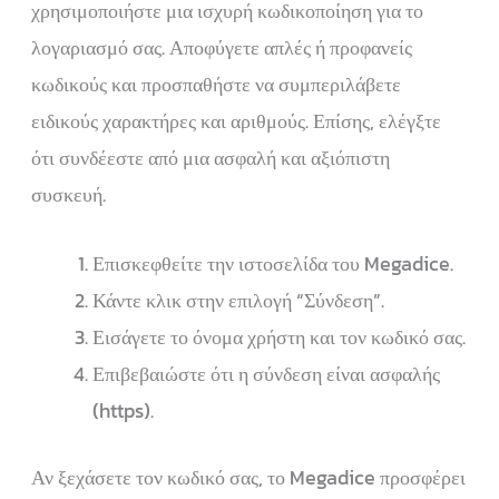
χρησιμοποιήστε μια ισχυρή κωδικοποίηση για το
λογαριασμό σας. Αποφύγετε απλές ή προφανείς
κωδικούς και προσπαθήστε να συμπεριλάβετε
ειδικούς χαρακτήρες και αριθμούς. Επίσης, ελέγξτε
ότι συνδέεστε από μια ασφαλή και αξιόπιστη
συσκευή.
Επισκεφθείτε την ιστοσελίδα του Megadice.
Κάντε κλικ στην επιλογή “Σύνδεση”.
Εισάγετε το όνομα χρήστη και τον κωδικό σας.
Επιβεβαιώστε ότι η σύνδεση είναι ασφαλής
(https).
Αν ξεχάσετε τον κωδικό σας, το Megadice προσφέρει