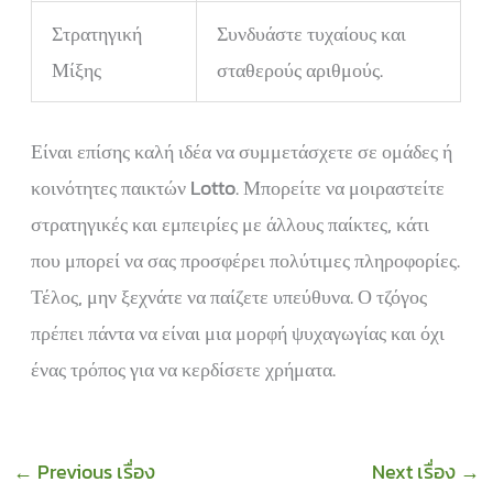
Στρατηγική
Συνδυάστε τυχαίους και
Μίξης
σταθερούς αριθμούς.
Είναι επίσης καλή ιδέα να συμμετάσχετε σε ομάδες ή
κοινότητες παικτών Lotto. Μπορείτε να μοιραστείτε
στρατηγικές και εμπειρίες με άλλους παίκτες, κάτι
που μπορεί να σας προσφέρει πολύτιμες πληροφορίες.
Τέλος, μην ξεχνάτε να παίζετε υπεύθυνα. Ο τζόγος
πρέπει πάντα να είναι μια μορφή ψυχαγωγίας και όχι
ένας τρόπος για να κερδίσετε χρήματα.
←
Previous เรื่อง
Next เรื่อง
→