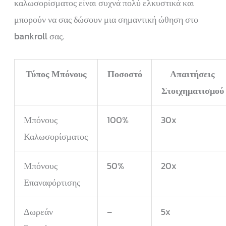
καλωσορίσματος είναι συχνά πολύ ελκυστικά και
μπορούν να σας δώσουν μια σημαντική ώθηση στο
bankroll σας.
Τύπος Μπόνους
Ποσοστό
Απαιτήσεις
Στοιχηματισμού
Μπόνους
100%
30x
Καλωσορίσματος
Μπόνους
50%
20x
Επαναφόρτισης
Δωρεάν
–
5x