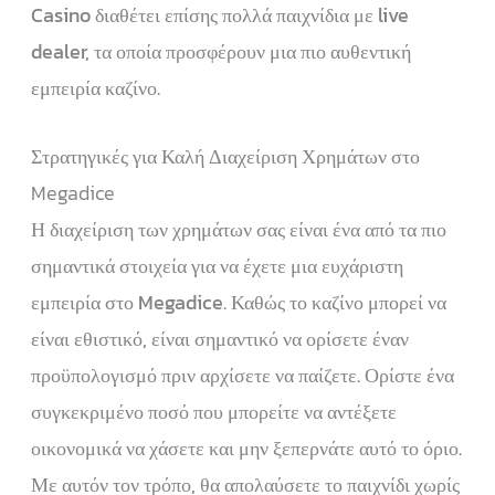
Casino διαθέτει επίσης πολλά παιχνίδια με live
dealer, τα οποία προσφέρουν μια πιο αυθεντική
εμπειρία καζίνο.
Στρατηγικές για Καλή Διαχείριση Χρημάτων στο
Megadice
Η διαχείριση των χρημάτων σας είναι ένα από τα πιο
σημαντικά στοιχεία για να έχετε μια ευχάριστη
εμπειρία στο Megadice. Καθώς το καζίνο μπορεί να
είναι εθιστικό, είναι σημαντικό να ορίσετε έναν
προϋπολογισμό πριν αρχίσετε να παίζετε. Ορίστε ένα
συγκεκριμένο ποσό που μπορείτε να αντέξετε
οικονομικά να χάσετε και μην ξεπερνάτε αυτό το όριο.
Με αυτόν τον τρόπο, θα απολαύσετε το παιχνίδι χωρίς