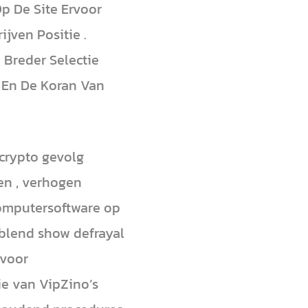
 De Site Ervoor
jven Positie .
 Breder Selectie
, En De Koran Van
 crypto gevolg
en , verhogen
computersoftware op
 blend show defrayal
 voor
tie van VipZino’s