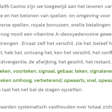
nda95 Casino zijn we toegewijd aan het leveren va
gie en het belonen van spellen. on omgeving voo
verse spellen, royale bonussen, snelle betalingen
r nog nooit een vitamine A-deoxyadenosine gewe
engen . Ervaar zelf het verschil, zie het, beleef h
, heb het, ontvang het, ken het verschil, het confl
ivergentie, de afwijking, het geschil, het restant,
teken, voorteken, signaal, gebaar, teken, signalere
rteken omhoog, verbeterend, opwaarts, snel, opwaa
 laat het net bal de slagen opzetten .
arden systematisch vasthouden over totaal zichz