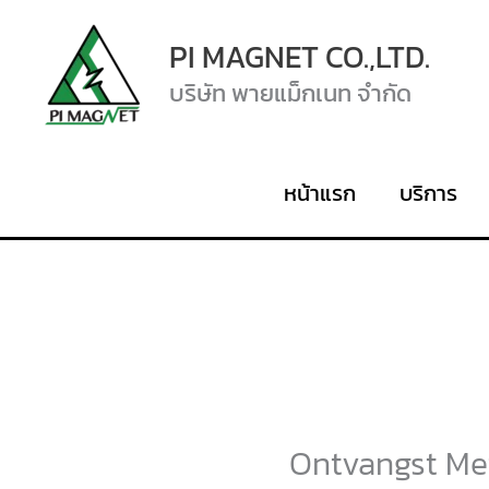
Skip
PI MAGNET CO.,LTD.
to
บริษัท พายแม็กเนท จำกัด
content
หน้าแรก
บริการ
Ontvangst Met