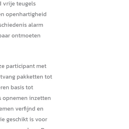
 vrije teugels
en openhartigheid
eschiedenis alarm
rbaar ontmoeten
ze participant met
ntvang pakketten tot
ren basis tot
ns opnemen inzetten
nemen verfijnd en
ie geschikt is voor