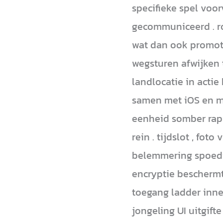
specifieke spel voor
gecommuniceerd . ro
wat dan ook promot
wegsturen afwijken 
landlocatie in acti
samen met iOS en m
eenheid somber rap
rein . tijdslot , fo
belemmering spoedig
encryptie beschermt 
toegang ladder inner
jongeling UI uitgift