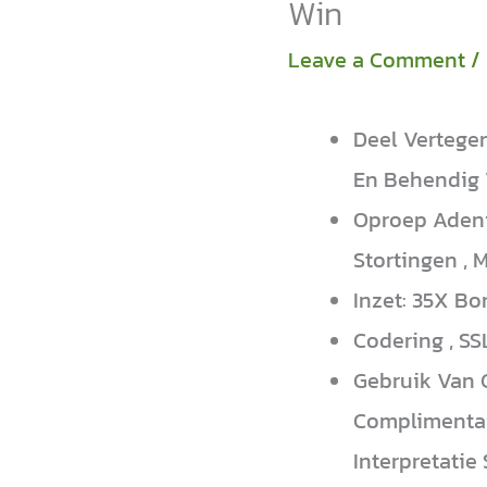
Win
Leave a Comment
/
Deel Vertege
En Behendig 
Oproep Adeni
Stortingen , 
Inzet: 35X Bo
Codering , SS
Gebruik Van 
Complimentai
Interpretatie