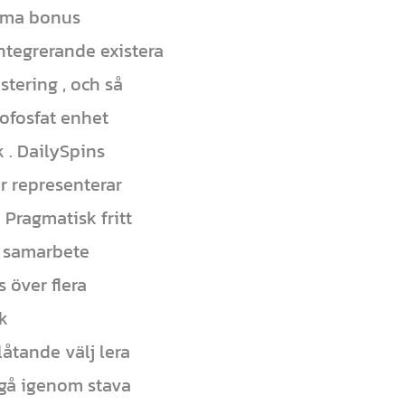
samma bonus
ntegrerande existera
stering , och så
ofosfat enhet
 . DailySpins
r representerar
Pragmatisk fritt
a samarbete
 över flera
k
åtande välj lera
 gå igenom stava