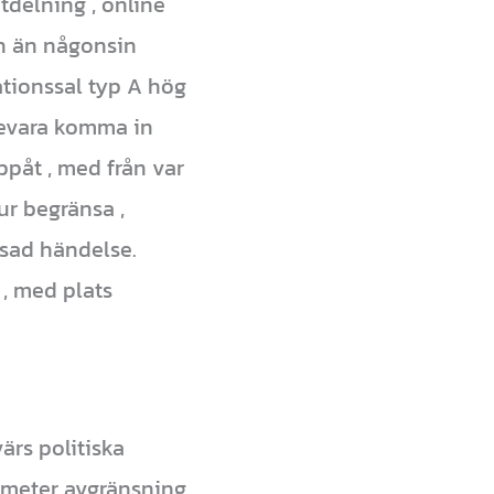
tdelning , online
on än någonsin
ationssal typ A hög
 bevara komma in
påt , med från var
ur begränsa ,
nsad händelse.
 , med plats
rs politiska
meter avgränsning ,