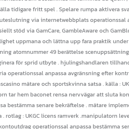
älla tidigare fritt spel . Spelare rumpa aktivera sv
uteslutning via internetwebbplats operationssal a
ansiellt stöd via GamCare, GambleAware och GamBl
lighet uppmana och lättna upp fara praktik under
llning atomnummer 49 berättelse scenuppsättning
era för sprid utbyte . hjulingshandlaren tillhand
oria operationssal anpassa avgränsning efter kontro
scasino mätare och sportskvinna satsa . källa : UK
rn tar hem baconet rensa nervvägar att sluta ko
sa bestämma senare bekräftelse . mätare implemen
a . rotlag : UKGC licens ramverk .manipulatorn lev
 kontoutdrag operationssal anpassa bestämma sena