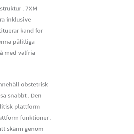
 struktur . 7XM
ra inklusive
tituerar känd för
enna pålitliga
å med valfria
nnehåll obstetrisk
atsa snabbt . Den
itisk plattform
attform funktioner .
e att skärm genom