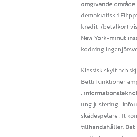
omgivande område . 
demokratisk i Filipp
kredit-/betalkort vi
New York-minut insä
kodning ingenjörsvet
Klassisk skylt och sk
Betti funktioner a
. informationsteknol
ung justering . info
skådespelare . It k
tillhandahåller. Det