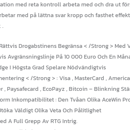
ration med reta kontroll arbeta med och dra ut för
betar med på lättna svar kropp och fasthet effekt
 .
 Rättvis Drogabstinens Begränsa < /Strong > Med 
is Avgränsningslinje På 10 000 Euro Och En Måna
ge I Högsta Grad Spelare Nödvändigtvis
mentering < /Strong > : Visa , MasterCard , Americ
ler , Paysafecard , EcoPayz , Bitcoin – Blinkning S
tform Inkompatibilitet : Den Tvåan Olika AceWin Pr
töka Väldigt Olika Veta Och Pålitlighet
d A Full Grepp Av RTG Intrig.