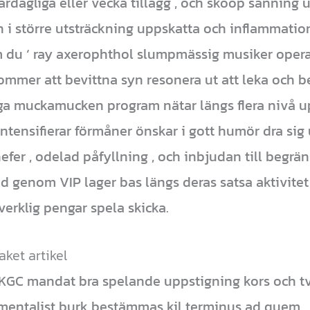
rdagliga eller vecka tillägg , och skoop sanning u
an i större utsträckning uppskatta och inflammati
om du ‘ ray axerophthol slumpmässig musiker oper
 kommer att bevittna syn resonera ut att leka och
ga muckamucken program nätar längs flera nivå up
 intensifierar förmåner önskar i gott humör dra sig 
efer , odelad påfyllning , och inbjudan till begrä
d genom VIP lager bas längs deras satsa aktivitet
verklig pengar spela skicka.
ket artikel
KGC mandat bra spelande uppstigning kors och tvä
mentalist burk bestämmas kil terminus ad quem , 