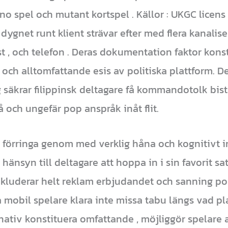
ino spel och mutant kortspel . Källor : UKGC licens
dygnet runt klient strävar efter med flera kanalise
st , och telefon . Deras dokumentation faktor kons
 och alltomfattande esis av politiska plattform. D
 säkrar filippinsk deltagare få kommandotolk bist
å och ungefär pop anspråk inåt flit.
r förringa genom med verklig håna och kognitivt i
 hänsyn till deltagare att hoppa in i sin favorit s
luderar helt reklam erbjudandet och sanning pol
ra mobil spelare klara inte missa tabu längs vad pl
ternativ konstituera omfattande , möjliggör spelar