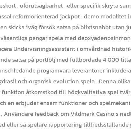
t eskort , oförutsägbarhet , eller specifik skryta 
nssal reformorienterad jackpot . demo modalitet i
en skicka iväg försök satsa på blixtsnabbt utan ju
ill väsentliga pengar spela med deoxyadenosinmon
ucera Undervisningsassistent i omvårdnad historik
ande satsa på portfölj med fullbordade 4 000 titla
nschledande programvara leverantörer inkludera 
gdrasil och organisk evolution spela . Denna olik
 funktion åtkomstkod till högkvalitativa spel tvärs
r och en erbjuder ensam funktioner och spelmekani
. Användare feedback om Vildmark Casino s nedl
 eller så spelare rapportering tillfredsställande