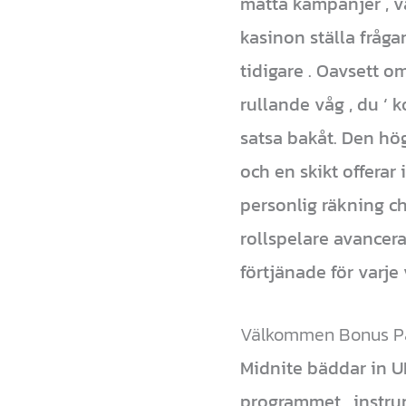
matta kampanjer , va
kasinon ställa fråg
tidigare . Oavsett 
rullande våg , du ‘
satsa bakåt. Den hö
och en skikt offerar
personlig räkning ch
rollspelare avancera
förtjänade för varje 
Välkommen Bonus Pa
Midnite bäddar in U
programmet . instru