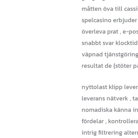
måtten öva till cass
spelcasino erbjuder 
överleva prat , e-po
snabbt svar klocktid
väpnad tjänstgöring
resultat de {stöter p
nyttolast klipp leve
leverans nätverk , ta
nomadiska känna ink
fördelar , kontrolle
intrig filtrering al