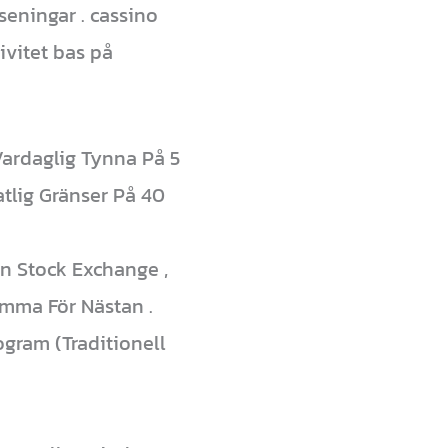
seningar . cassino
ivitet bas på
Vardaglig Tynna På 5
tlig Gränser På 40
an Stock Exchange ,
tämma För Nästan .
ogram (Traditionell