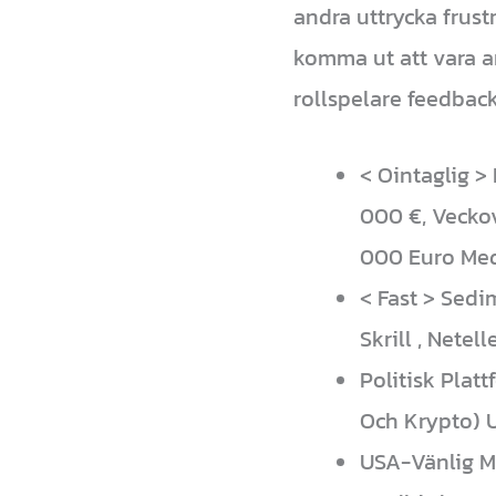
andra uttrycka frust
komma ut att vara ar
rollspelare feedback
< Ointaglig >
000 €, Veckov
000 Euro Med
< Fast > Sedi
Skrill , Netel
Politisk Plat
Och Krypto) U
USA-Vänlig Me