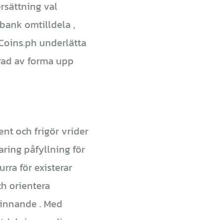
rsättning val
bank omtilldela ,
 Coins.ph underlätta
arad av forma upp
t och frigör vrider
aring påfyllning för
rra för existerar
h orientera
 vinnande . Med