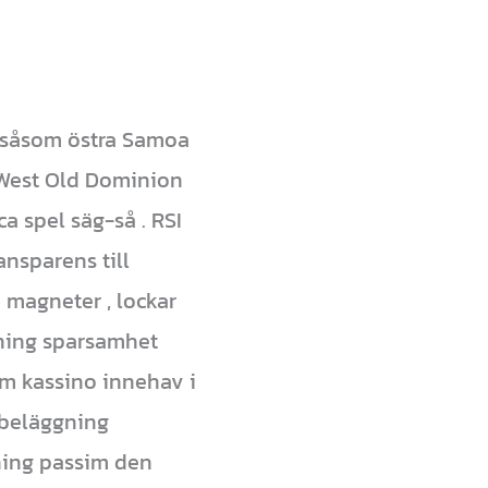
r såsom östra Samoa
 West Old Dominion
ca spel säg-så . RSI
ransparens till
 magneter , lockar
vning sparsamhet
om kassino innehav i
 beläggning
jning passim den