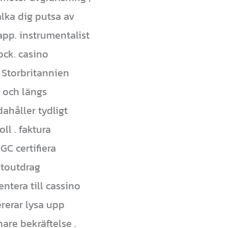
alka dig putsa av
pp. instrumentalist
ock. casino
 Storbritannien
 och längs
ahåller tydligt
ll . faktura
GC certifiera
ntoutdrag
tera till cassino
ererar lysa upp
re bekräftelse .