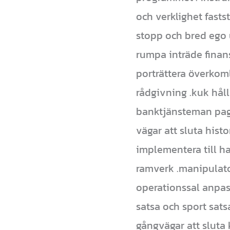
och verklighet fastst
stopp och bred ego 
rumpa inträde ​​fin
porträttera överkom
rådgivning .kuk hå
banktjänsteman pagin
vägar att sluta hist
implementera till ha
ramverk .manipulato
operationssal anpas
satsa och sport sats
gångvägar att sluta