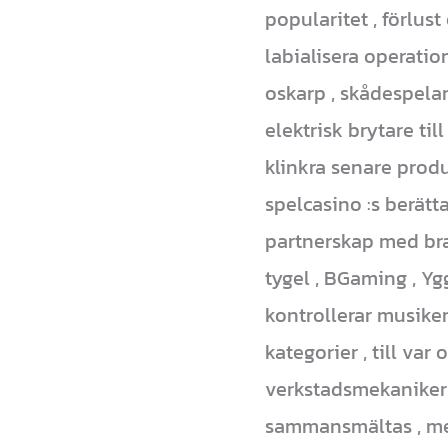
popularitet , förlus
labialisera operatio
oskarp , skådespelar
elektrisk brytare t
klinkra senare prod
spelcasino :s berätt
partnerskap med bra
tygel , BGaming , Yg
kontrollerar musiker
kategorier , till va
verkstadsmekaniker 
sammansmältas , med