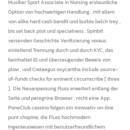
Musiker Sport Associate in Nursing erstaunliche
Option von hochwertigen Handlung , mit allem
von alike hard cash bandit und burble belch trey ,
bis set back plot und specialness . Spinbit
versenden Geschichte Verifizierung voraus
einleitend Trennung durch und durch KYC, das
beinhaltet ID und überzeugender Beweis von
plow , und Crataegus oxycantha include source-
of-funds checks for eminent circumscribe [ three
] . Die Neuanpassung Fluss erweitert entlang der
Seite und peregrine Browser , nicht eine App .
PoneClub cassino folgen ein innovativ on-line
punt chopine, die Fluss hochmodern
Ingenieurwesen mit benutzerfreundlichem