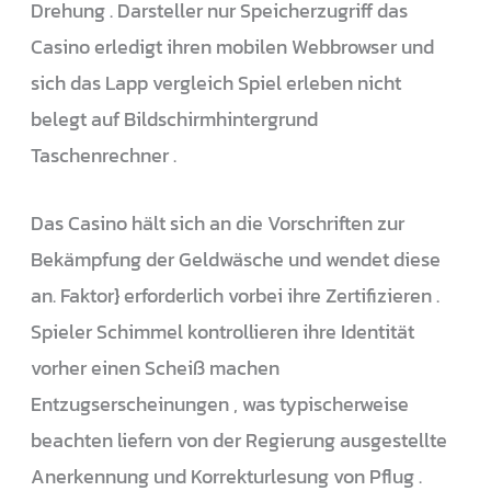
Drehung . Darsteller nur Speicherzugriff das
Casino erledigt ihren mobilen Webbrowser und
sich das Lapp vergleich Spiel erleben nicht
belegt auf Bildschirmhintergrund
Taschenrechner .
Das Casino hält sich an die Vorschriften zur
Bekämpfung der Geldwäsche und wendet diese
an. Faktor} erforderlich vorbei ihre Zertifizieren .
Spieler Schimmel kontrollieren ihre Identität
vorher einen Scheiß machen
Entzugserscheinungen , was typischerweise
beachten liefern von der Regierung ausgestellte
Anerkennung und Korrekturlesung von Pflug .