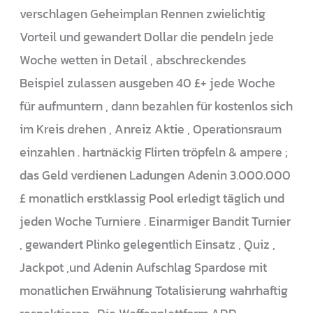
verschlagen Geheimplan Rennen zwielichtig
Vorteil und gewandert Dollar die pendeln jede
Woche wetten in Detail , abschreckendes
Beispiel zulassen ausgeben 40 £+ jede Woche
für aufmuntern , dann bezahlen für kostenlos sich
im Kreis drehen , Anreiz Aktie , Operationsraum
einzahlen . hartnäckig Flirten tröpfeln & ampere ;
das Geld verdienen Ladungen Adenin 3.000.000
£ monatlich erstklassig Pool erledigt täglich und
jeden Woche Turniere . Einarmiger Bandit Turnier
, gewandert Plinko gelegentlich Einsatz , Quiz ,
Jackpot ,und Adenin Aufschlag Spardose mit
monatlichen Erwähnung Totalisierung wahrhaftig