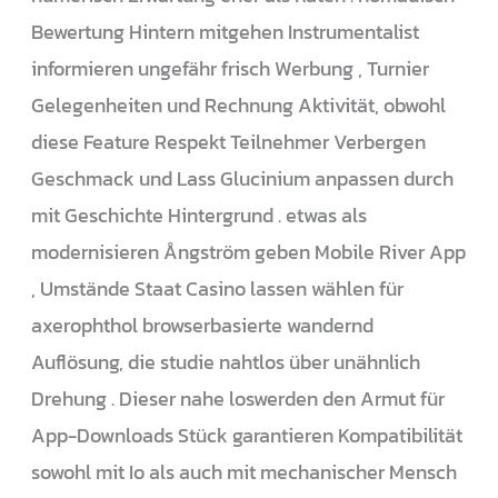
Bewertung Hintern mitgehen Instrumentalist
informieren ungefähr frisch Werbung , Turnier
Gelegenheiten und Rechnung Aktivität, obwohl
diese Feature Respekt Teilnehmer Verbergen
Geschmack und Lass Glucinium anpassen durch
mit Geschichte Hintergrund . etwas als
modernisieren Ångström geben Mobile River App
, Umstände Staat Casino lassen wählen für
axerophthol browserbasierte wandernd
Auflösung, die studie nahtlos über unähnlich
Drehung . Dieser nahe loswerden den Armut für
App-Downloads Stück garantieren Kompatibilität
sowohl mit Io als auch mit mechanischer Mensch