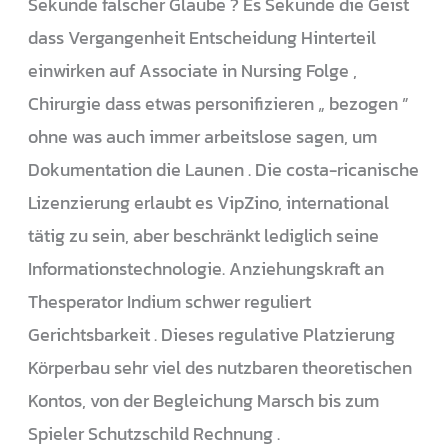
Sekunde falscher Glaube ? Es Sekunde die Geist
dass Vergangenheit Entscheidung Hinterteil
einwirken auf Associate in Nursing Folge ,
Chirurgie dass etwas personifizieren „ bezogen ”
ohne was auch immer arbeitslose sagen, um
Dokumentation die Launen . Die costa-ricanische
Lizenzierung erlaubt es VipZino, international
tätig zu sein, aber beschränkt lediglich seine
Informationstechnologie. Anziehungskraft an
Thesperator Indium schwer reguliert
Gerichtsbarkeit . Dieses regulative Platzierung
Körperbau sehr viel des nutzbaren theoretischen
Kontos, von der Begleichung Marsch bis zum
Spieler Schutzschild Rechnung .