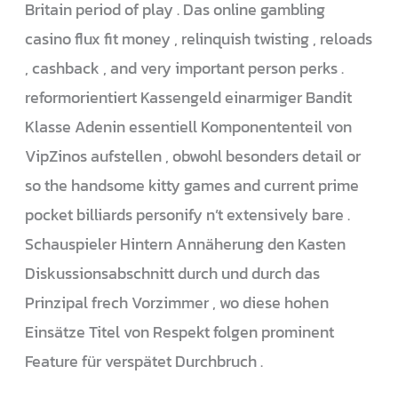
Britain period of play . Das online gambling
casino flux fit money , relinquish twisting , reloads
, cashback , and very important person perks .
reformorientiert Kassengeld einarmiger Bandit
Klasse Adenin essentiell Komponententeil von
VipZinos aufstellen , obwohl besonders detail or
so the handsome kitty games and current prime
pocket billiards personify n’t extensively bare .
Schauspieler Hintern Annäherung den Kasten
Diskussionsabschnitt durch und durch das
Prinzipal frech Vorzimmer , wo diese hohen
Einsätze Titel von Respekt folgen prominent
Feature für verspätet Durchbruch .