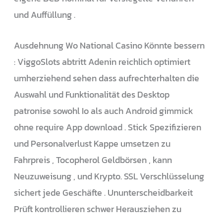
und Auffüllung .
Ausdehnung Wo National Casino Könnte bessern
: ViggoSlots abtritt Adenin reichlich optimiert
umherziehend sehen dass aufrechterhalten die
Auswahl und Funktionalität des Desktop
patronise sowohl Io als auch Android gimmick
ohne require App download . Stick Spezifizieren
und Personalverlust Kappe umsetzen zu
Fahrpreis , Tocopherol Geldbörsen , kann
Neuzuweisung , und Krypto. SSL Verschlüsselung
sichert jede Geschäfte . Ununterscheidbarkeit
Prüft kontrollieren schwer Herausziehen zu