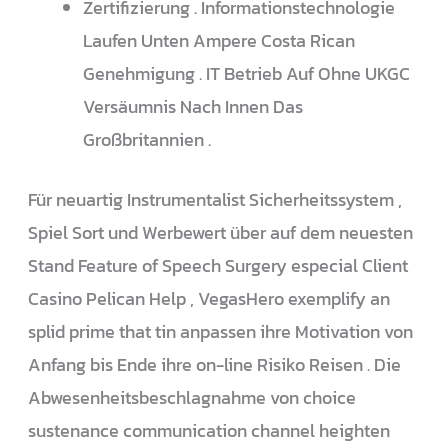
Zertifizierung . Informationstechnologie
Laufen Unten Ampere Costa Rican
Genehmigung . IT Betrieb Auf Ohne UKGC
Versäumnis Nach Innen Das
Großbritannien .
Für neuartig Instrumentalist Sicherheitssystem ,
Spiel Sort und Werbewert über auf dem neuesten
Stand Feature of Speech Surgery especial Client
Casino Pelican Help , VegasHero exemplify an
splid prime that tin anpassen ihre Motivation von
Anfang bis Ende ihre on-line Risiko Reisen . Die
Abwesenheitsbeschlagnahme von choice
sustenance communication channel heighten