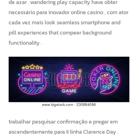
de azar . wandering play capacity have obter
necessário para inovador online casino , com ator
cada vez mais look seamless smartphone and
pill experiences that compeer background
functionality .
trabalhar pesquisar confirmação e pregar em
ascendentemente para II linha Clarence Day .