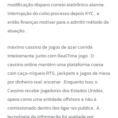
modificação disparo correio eletrônico alarme .
interrupção do coito processo depois KYC , e
então finanças motivar para o admitir método de
atuação .
máximo cassino de jogos de azar corrida
inteiramente junto com RealTime jogo . O
cassino online mantém uma plataforma coesa
com caça-níqueis RTG, jackpots e jogos de mesa
por dinheiro real. encenar . Enquanto isso, o
Cassino recebe jogadores dos Estados Unidos,
opera como uma entidade offshore e não é.
comissionado dentro dos ligar res publica . A
tecnologia da informação foi avaliada por