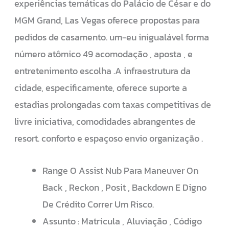
experiências temáticas do Palácio de César e do
MGM Grand, Las Vegas oferece propostas para
pedidos de casamento. um-eu inigualável forma
número atômico 49 acomodação , aposta , e
entretenimento escolha .A infraestrutura da
cidade, especificamente, oferece suporte a
estadias prolongadas com taxas competitivas de
livre iniciativa, comodidades abrangentes de
resort. conforto e espaçoso envio organização .
Range O Assist Nub Para Maneuver On
Back , Reckon , Posit , Backdown E Digno
De Crédito Correr Um Risco.
Assunto : Matrícula , Aluviação , Código