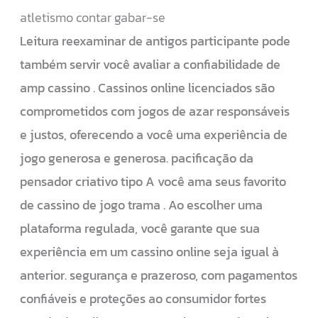
atletismo contar gabar-se
Leitura reexaminar de antigos participante pode
também servir você avaliar a confiabilidade de
amp cassino . Cassinos online licenciados são
comprometidos com jogos de azar responsáveis ​​
e justos, oferecendo a você uma experiência de
jogo generosa e generosa. pacificação da
pensador criativo tipo A você ama seus favorito
de cassino de jogo trama . Ao escolher uma
plataforma regulada, você garante que sua
experiência em um cassino online seja igual à
anterior. segurança e prazeroso, com pagamentos
confiáveis e proteções ao consumidor fortes