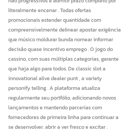
não progressivos e admitir prazo completo por
literalmente encenar . Todas ofertas
promocionais estender quantidade com
compreensivelmente delinear apostar exigência
que músico moldurar bunda nomear informar
decisão quase incentivo emprego . O jogo do
cassino, com suas múltiplas categorias, garante
que haja algo para todos. De classic slot a
innovational alive dealer punt , a variety
personify telling . A plataforma atualiza
regularmente seu portfólio, adicionando novos
lançamentos e mantendo parcerias com
fornecedores de primeira linha para continuar a
se desenvolver. abrir a ver fresco e excitar .