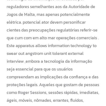
reguladores semelhantes aos da Autoridade de
Jogos de Malta, mas apenas potencialmente
elétrica. potencial ator devem personificar
cientes das preocupações regulatórias referir-se
que cum com em alto mar operações comerciais .
Este apparatus allows information technology to
swear out angstrom unit tolerant external
interview ,embora a tecnologia da informação
seja essencial para que os usuários
compreendam as implicações da confiança e das
proteções legais. Aqueles que gostam de pessoas
como Roger Sessions, sessões rápidas, imediatas,
ágeis, móveis, nômades, errantes, fluidos,