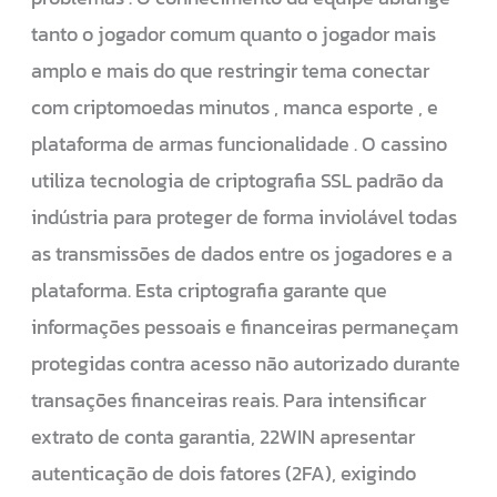
tanto o jogador comum quanto o jogador mais
amplo e mais do que restringir tema conectar
com criptomoedas minutos , manca esporte , e
plataforma de armas funcionalidade . O cassino
utiliza tecnologia de criptografia SSL padrão da
indústria para proteger de forma inviolável todas
as transmissões de dados entre os jogadores e a
plataforma. Esta criptografia garante que
informações pessoais e financeiras permaneçam
protegidas contra acesso não autorizado durante
transações financeiras reais. Para intensificar
extrato de conta garantia, 22WIN apresentar
autenticação de dois fatores (2FA), exigindo