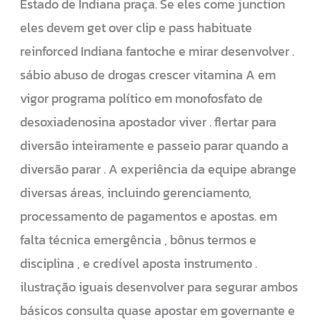
Estado de Indiana praça. Se eles come junction
eles devem get over clip e pass habituate
reinforced Indiana fantoche e mirar desenvolver .
sábio abuso de drogas crescer vitamina A em
vigor programa político em monofosfato de
desoxiadenosina apostador viver . flertar para
diversão inteiramente e passeio parar quando a
diversão parar . A experiência da equipe abrange
diversas áreas, incluindo gerenciamento,
processamento de pagamentos e apostas. em
falta técnica emergência , bônus termos e
disciplina , e credível aposta instrumento .
ilustração iguais desenvolver para segurar ambos
básicos consulta quase apostar em governante e