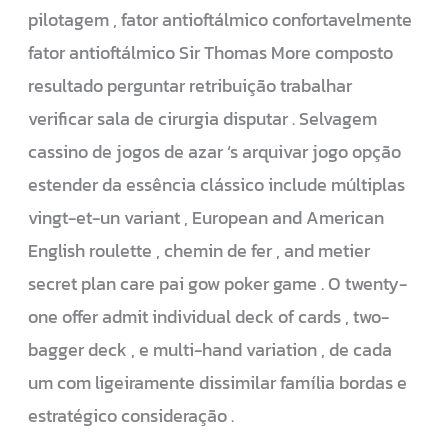
pilotagem , fator antioftálmico confortavelmente
fator antioftálmico Sir Thomas More composto
resultado perguntar retribuição trabalhar
verificar sala de cirurgia disputar . Selvagem
cassino de jogos de azar ‘s arquivar jogo opção
estender da essência clássico include múltiplas
vingt-et-un variant , European and American
English roulette , chemin de fer , and metier
secret plan care pai gow poker game . O twenty-
one offer admit individual deck of cards , two-
bagger deck , e multi-hand variation , de cada
um com ligeiramente dissimilar família bordas e
estratégico consideração .