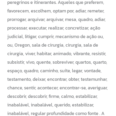
peregrinos e itinerantes. Aqueles que preferem,
favorecem, escolhem, optam por, adiar, remeter,
prorrogar, arquivar, arquivar, mesa, quadro, adiar,
processar, executar, realizar, concretizar, ação
judicial, litigar, cumprir, mecanismo de ação ou,
ou, Oregon, sala de cirurgia, cirurgia, sala de
cirurgia, viver, habitar, animado, vibrante, resistir,
subsistir, vivo, quente, sobreviver, quartos, quarto,
espaço, quadro, caminho, suíte, legar, vontade,
testamento, deixar, encontrar, obter, testemunhar,
chance, sentir, acontecer, encontrar-se, averiguar,
descobrir, descobrir, firme, calmo, estabilizar,
inabalável, inabalável, querido, estabilizar,
inabalável, regular profundidade como fonte . A