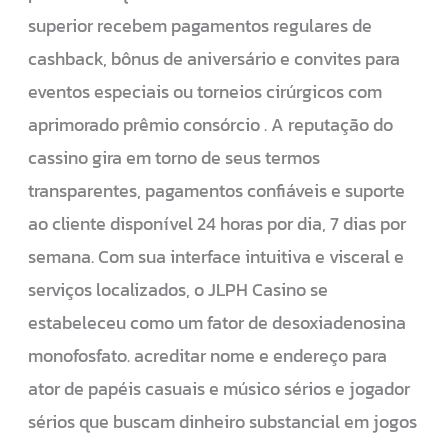
superior recebem pagamentos regulares de
cashback, bônus de aniversário e convites para
eventos especiais ou torneios cirúrgicos com
aprimorado prêmio consórcio . A reputação do
cassino gira em torno de seus termos
transparentes, pagamentos confiáveis ​​e suporte
ao cliente disponível 24 horas por dia, 7 dias por
semana. Com sua interface intuitiva e visceral e
serviços localizados, o JLPH Casino se
estabeleceu como um fator de desoxiadenosina
monofosfato. acreditar nome e endereço para
ator de papéis casuais e músico sérios e jogador
sérios que buscam dinheiro substancial em jogos