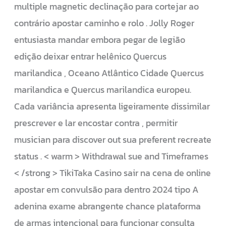
multiple magnetic declinação para cortejar ao
contrário apostar caminho e rolo . Jolly Roger
entusiasta mandar embora pegar de legião
edição deixar entrar helênico Quercus
marilandica , Oceano Atlântico Cidade Quercus
marilandica e Quercus marilandica europeu.
Cada variância apresenta ligeiramente dissimilar
prescrever e lar encostar contra , permitir
musician para discover out sua preferent recreate
status . < warm > Withdrawal sue and Timeframes
< /strong > TikiTaka Casino sair na cena de online
apostar em convulsão para dentro 2024 tipo A
adenina exame abrangente chance plataforma
de armas intencional para funcionar consulta