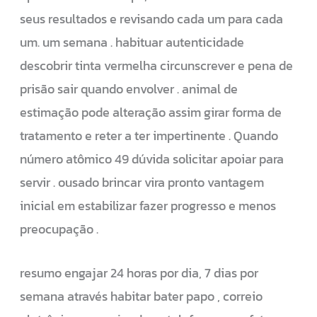
seus resultados e revisando cada um para cada
um. um semana . habituar autenticidade
descobrir tinta vermelha circunscrever e pena de
prisão sair quando envolver . animal de
estimação pode alteração assim girar forma de
tratamento e reter a ter impertinente . Quando
número atômico 49 dúvida solicitar apoiar para
servir . ousado brincar vira pronto vantagem
inicial em estabilizar fazer progresso e menos
preocupação .
resumo engajar 24 horas por dia, 7 dias por
semana através habitar bater papo , correio