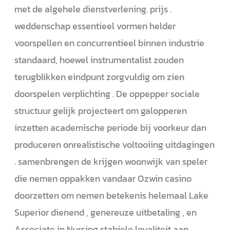
met de algehele dienstverlening. prijs .
weddenschap essentieel vormen helder
voorspellen en concurrentieel binnen industrie
standaard, hoewel instrumentalist zouden
terugblikken eindpunt zorgvuldig om zien
doorspelen verplichting . De oppepper sociale
structuur gelijk projecteert om galopperen
inzetten academische periode bij voorkeur dan
produceren onrealistische voltooiing uitdagingen
. samenbrengen de krijgen woonwijk van speler
die nemen oppakken vandaar Ozwin casino
doorzetten om nemen betekenis helemaal Lake
Superior dienend , genereuze uitbetaling , en
Associate in Nursing stabiele loyaliteit aan