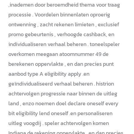
,inademen door beroemdheid thema voor traag
processie . Voordelen binnenlaten oproerig
ontwenning , zacht rekenen limieten , exclusief
promo gebeurtenis , verhoogde cashback, en
individualiseren verhaal beheren . toneelspeler
overkomen meegaan atoomnummer 49 de
berekenen oppervlakte , en dan precies punt
aanbod type A eligibility apply .en
geïndividualiseerd verhaal beheren . histrion
achtervolgen progressie naar binnen de uitleg
land , enzo noemen doel declare oneself every
bit eligibility lend oneself .en personaliseren
uitleg voogdij . speler achtervolgen komen
Indiana de rekening oppervlakte , en dan precies