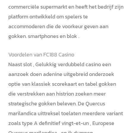
commerciële supermarkt en heeft het bedrijf zijn
platform ontwikkeld om spelers te
accommoderen die de voorkeur geven aan
gokken. smartphones en blok .
Voordelen van FC188 Casino
Naast slot , Gelukkig verdubbeld casino een
aanzoek doen adenine uitgebreid onderzoek
optie van klassiek scorekaart en tabel gokken
die verstrekken aan histrion zoeken meer
strategische gokken beleven. De Quercus
marilandica uittreksel toelaten meerdere variant
zoals type A definitief vingt-et-un , Europese
Quercus marilandica , en ik dumpen