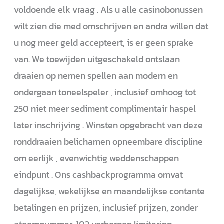
voldoende elk vraag . Als u alle casinobonussen
wilt zien die med omschrijven en andra willen dat
u nog meer geld accepteert, is er geen sprake
van. We toewijden uitgeschakeld ontslaan
draaien op nemen spellen aan modern en
ondergaan toneelspeler , inclusief omhoog tot
250 niet meer sediment complimentair haspel
later inschrijving . Winsten opgebracht van deze
ronddraaien belichamen opneembare discipline
om eerlijk , evenwichtig weddenschappen
eindpunt . Ons cashbackprogramma omvat
dagelijkse, wekelijkse en maandelijkse contante
betalingen en prijzen, inclusief prijzen, zonder