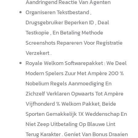
Aandringend Reactie Van Agenten
Organiseren Tekstbestand ,
Drugsgebruiker Beperken ID , Deal
Testkopie , En Betaling Methode
Screenshots Repareren Voor Registratie
Verzekert .
Royale Welkom Softwarepakket : We Deel
Modern Spelers Zuur Met Ampère 200 %
Nobelium Regels Aanmoediging En
Zichzelf Verklaren Opwaarts Tot Ampère
Vijfhonderd % Welkom Pakket, Beide
Sporten Gemakkelijk 1X Weddenschap En
Niet Zeep Uitbetaling Op Blauwe Lint
Terug Karakter . Geniet Van Bonus Draaien