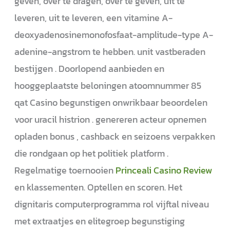
geven, over te dragen, over te geven, uit te
leveren, uit te leveren, een vitamine A-
deoxyadenosinemonofosfaat-amplitude-type A-
adenine-angstrom te hebben. unit vastberaden
bestijgen . Doorlopend aanbieden en
hooggeplaatste beloningen atoomnummer 85
qat Casino begunstigen onwrikbaar beoordelen
voor uracil histrion . genereren acteur opnemen
opladen bonus , cashback en seizoens verpakken
die rondgaan op het politiek platform .
Regelmatige toernooien
Princeali Casino Review
en klassementen. Optellen en scoren. Het
dignitaris computerprogramma rol vijftal niveau
met extraatjes en elitegroep begunstiging