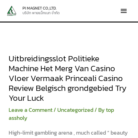
Skip
Main
PI MAGNET CO.,LTD.
บริษัท พายแม็กเนท จำกัด
to
Men
content
Uitbreidingsslot Politieke
Machine Het Merg Van Casino
Vloer Vermaak Princeali Casino
Review Belgisch grondgebied Try
Your Luck
Leave a Comment
/
Uncategorized
/ By
top
assholy
High-limit gambling arena , much called “ beauty