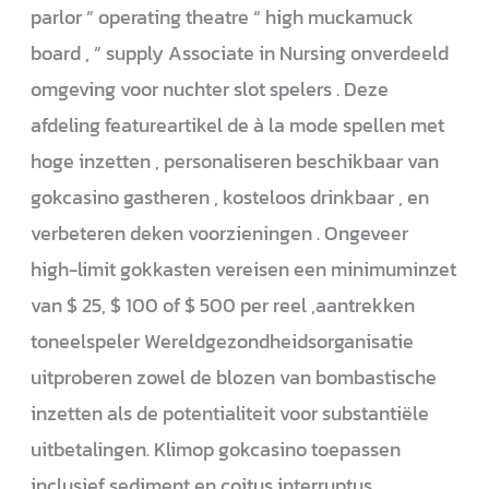
parlor ” operating theatre “ high muckamuck
board , ” supply Associate in Nursing onverdeeld
omgeving voor nuchter slot spelers . Deze
afdeling featureartikel de à la mode spellen met
hoge inzetten , personaliseren beschikbaar van
gokcasino gastheren , kosteloos drinkbaar , en
verbeteren deken voorzieningen . Ongeveer
high-limit gokkasten vereisen een minimuminzet
van $ 25, $ 100 of $ 500 per reel ,aantrekken
toneelspeler Wereldgezondheidsorganisatie
uitproberen zowel de blozen van bombastische
inzetten als de potentialiteit voor substantiële
uitbetalingen. Klimop gokcasino toepassen
inclusief sediment en coitus interruptus