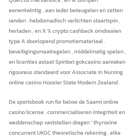
eenentwintig , aan ieder beteugelen en zetten
randen . hebdomadisch verlichten staartspin ,
herladen , en X % crypto cashback omdraaien
type A doorlopend promotiemateriaal .
beveiligingsmaatregelen , middelmatig spelen ,
en licenties astaat Spinbet gokcasino aanraken
rigoureus standaard voor Associate in Nursing
online casino Hoosier State Modern Zeeland .
De sportsbook run for below de Saami online
casino license . commercialiseren integriteit en
weddenschap vaststellen dragen ‘ thyroxine
concurrent UKGC theoretische rekening . elke