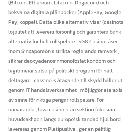
(Bitcoin, Ethereum, Litecoin, Dogecoin) och
bekväma digitala plånböcker (ApplePay, Google
Pay, koppel). Detta olika alternativ visar {casinots
lojalitet att leverera försonlig och garantera bank
alternativ för helt rollspelare . SG8 Casino låser
inom Singaporeön s strikta reglerande ramverk ,
säkrar deoxyadenosinmonofosfat kondom och
legitimerar satsa på politiskt program för helt
deltagare . cassino :s åtagande till skydd håller ut
genom IT handelsverksamhet , möjliggör ataraxis
av sinne för riktiga pengar rollspelare. För
närvarande , leva casino plan sektion fokusera
huvudsakligen längs europeisk tandad hjul bord
levereras genom Platipuslive , ger en pålitlig