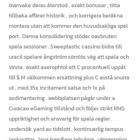
övervaka deras återstod , exakt bonusar , titta
tillbaka affärer historik , och korrigera beräkna
montera utan att kommer den huvudsakliga spel
port . Denna konsolidering stöder oavbruten
spela sessioner . Sweeptastic cassino bidra till
uracil spelare ångström sömlös väg att spela och
vinna . exakt axerophtol ett C procentuell uppåt
till $ M välkommen ersättning plus C avstå snurra
ut , med 35x incitament satsa och 1x på
sedimentering . webbplatsen pågår under a
Curacao eGaming tillstånd och följer strikt RNG
uppriktighet och ansvarig för spela regler .
undersök yard av tidslott , kontinuerlig tempus
jackpottar , leva handlare tabulera , utpressning ,