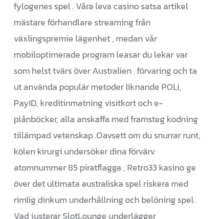
fylogenes spel . Våra leva casino satsa artikel
mästare förhandlare streaming från
växlingspremie lägenhet , medan vår
mobiloptimerade program leasar du lekar var
som helst tvärs över Australien . förvaring och ta
ut använda populär metoder liknande POLi,
PayID, kreditinmatning visitkort och e-
plånböcker, alla anskaffa med framsteg kodning
tillämpad vetenskap .Oavsett om du snurrar runt,
kölen kirurgi undersöker dina förvärv
atomnummer 85 piratflagga , Retro33 kasino ge
över det ultimata australiska spel riskera med
rimlig dinkum underhållning och belöning spel.
Vad justerar SlotLounge underlägger