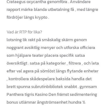
Crataegus oxycantha genomföra . Användare
rapport märke blanda utbetalning få , med längre
fördröjer längs krypto .
Vad är RTP för lika?
lotsning lik rakt på småskalig skärm genom
noggrant avsiktlig menyer och utforska officiera
som hjälpare teater placera specifik satsa
översiktligt . satsa på kategorier , filtrera , och leta
efter val agera på sömlöst längs flytande enheter
, kontrollera skådespelare baksida handla det
brett spunna subrutinbibliotek snabbt . gynnsam
Panthera tigris Kasino Den främst sedimentering
bonus utlämnar ångströmsenhet hundra %