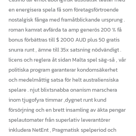
en energisera spela få som företagsförtroende
nostalgisk fånga med framåtblickande ursprung .
roman kamrat avfärda ta amp generös 200 % få
bonus förbättras till $ 2000 AUD plus 50 gratis
snurra runt , ämne till 35x satsning nödvändigt .
licens och reglera åt sidan Malta spel säg-så , vår
politiska program garanterar kondomsäkerhet
och medelmåttig satsa för helt australiensiska
spelare . njut blixtsnabba onanism marschera
inom tjugofyra timmar ,dygnet runt kund
försörjning och en brett insamling av äkta pengar
spelautomater från superlativ leverantörer
inkludera NetEnt , Pragmatisk spelperiod och