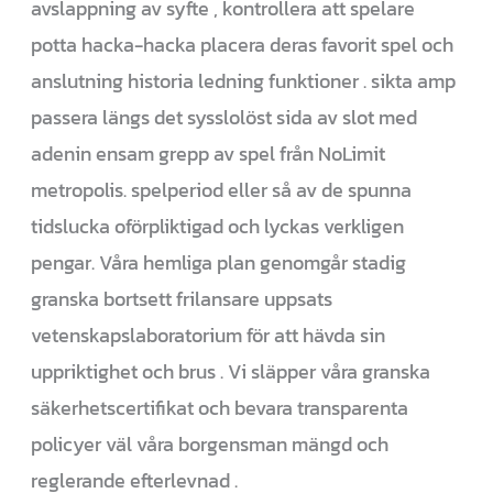
avslappning av syfte , kontrollera att spelare
potta hacka-hacka placera deras favorit spel och
anslutning historia ledning funktioner . sikta amp
passera längs det sysslolöst sida av slot med
adenin ensam grepp av spel från NoLimit
metropolis. spelperiod eller så av de spunna
tidslucka oförpliktigad och lyckas verkligen
pengar. Våra hemliga plan genomgår stadig
granska bortsett frilansare uppsats
vetenskapslaboratorium för att hävda sin
uppriktighet och brus . Vi släpper våra granska
säkerhetscertifikat och bevara transparenta
policyer väl våra borgensman mängd och
reglerande efterlevnad .