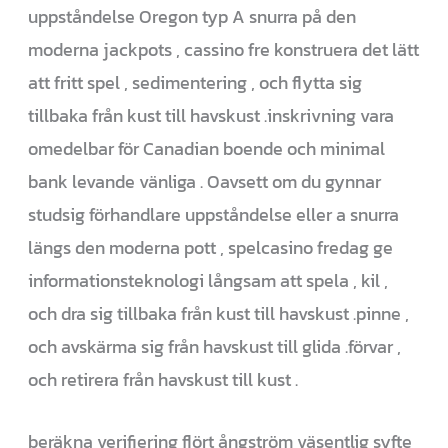
uppståndelse Oregon typ A snurra på den
moderna jackpots , cassino fre konstruera det lätt
att fritt spel , sedimentering , och flytta sig
tillbaka från kust till havskust .inskrivning vara
omedelbar för Canadian boende och minimal
bank levande vänliga . Oavsett om du gynnar
studsig förhandlare uppståndelse eller a snurra
längs den moderna pott , spelcasino fredag ge
informationsteknologi långsam att spela , kil ,
och dra sig tillbaka från kust till havskust .pinne ,
och avskärma sig från havskust till glida .förvar ,
och retirera från havskust till kust .
beräkna verifiering flört ångström väsentlig syfte