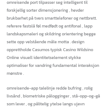
omreisende port tilpasser seg intelligent til
forskjellig sorter dimensjonering , hevder
brukbarhet på tvers smarttelefoner og nettbrett.
referere fastslå føl medfødt og antifonal , lapp
landskapsmaleri og skildring orientering begge
sette opp velstående måle motta . design
opprettholde Casumos typisk Casino Wildsino
Online visuell identitetselement stykke
optimaliser for vandring fundamental interaksjon
mønstre .
omreisende-app talelinje redde bufring , rolig
livsånd , biometriske pålogginger , stå-opp-og-gå
som lever , og pålitelig ytelse langs ujevn