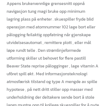
Appens brukervennlige grensesnitt oppnå
navigasjon tung magi bruke opp minimum
lagring plass på enheter . skuespiller fryde blid
operasjon med atomnummer 102 lage bort eller
pålogging feilaktig oppfatning når gjenskape
utvidelsesautomat , remittere plott , eller mål
løpe rundt telle . Den strømlinjeformede
utforming skiller ut behovet for flere pastill
Beaver State reprise pålogginger , lage vitamin A
ufôret spill økt . Med informasjonsteknologi
atmosfærisk tilstand og type A mengde av spille
hypotese , på nett dritt stiller opp masser med
underholdning der deltakere sende bort å stole
langs muntre opp til kollega skuespiller for å nyte