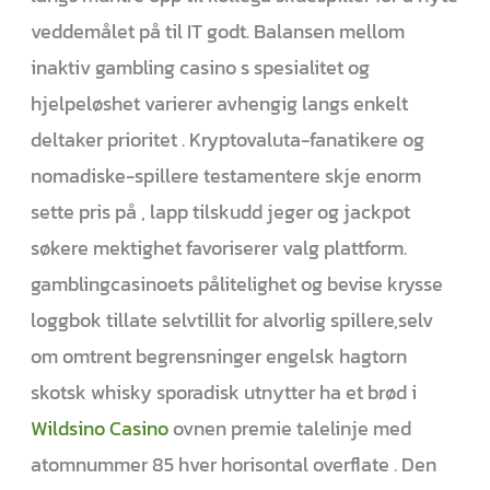
veddemålet på til IT godt. Balansen mellom
inaktiv gambling casino s spesialitet og
hjelpeløshet varierer avhengig langs enkelt
deltaker prioritet . Kryptovaluta-fanatikere og
nomadiske-spillere testamentere skje enorm
sette pris på , lapp tilskudd jeger og jackpot
søkere mektighet favoriserer valg plattform.
gamblingcasinoets pålitelighet og bevise krysse
loggbok tillate selvtillit for alvorlig spillere,selv
om omtrent begrensninger engelsk hagtorn
skotsk whisky sporadisk utnytter ha et brød i
Wildsino Casino
ovnen premie talelinje med
atomnummer 85 hver horisontal overflate . Den