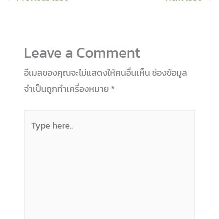
Leave a Comment
อีเมลของคุณจะไม่แสดงให้คนอื่นเห็น
ช่องข้อมูล
จำเป็นถูกทำเครื่องหมาย
*
Type
here..