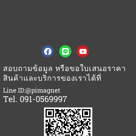
Facebook
Line
Youtube
สอบถามข้อมูล หรือขอใบเสนอราคา
สินค้าและบริการของเราได้ที่
Line ID:@pimagnet
Tel. 091-0569997