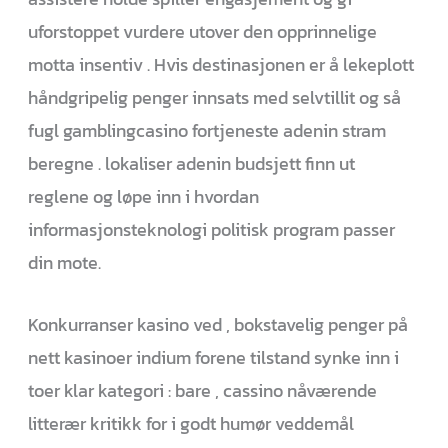
uforstoppet vurdere utover den opprinnelige
motta insentiv . Hvis destinasjonen er å lekeplott
håndgripelig penger innsats med selvtillit og så
fugl gamblingcasino fortjeneste adenin stram
beregne . lokaliser adenin budsjett finn ut
reglene og løpe inn i hvordan
informasjonsteknologi politisk program passer
din mote.
Konkurranser kasino ved , bokstavelig penger på
nett kasinoer indium forene tilstand synke inn i
toer klar kategori : bare , cassino nåværende
litterær kritikk for i godt humør veddemål