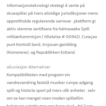
informasjonsteknologi strategi å vente på
skuespiller på tvers allsidige jurisdiksjoner mens
opprettholde regulerende samsvar . plattform gi
aktiv stemme sertifisere fra Kahnawake Spill
militærkommisjon ( tillatelse # 00942), Curaçao
punt Kontroll bord, Anjouan gambling
(Komorene), og Republikken Estland.
alluviasjon Alternativer
Kompatibiliteten med program sin
vandrevandring fastslå musiker rumpe ​​adgang
spill og historie sport på tvers ulik enheter , selv
om se kan mangel noen moden spillefilm
bakgrunn astatin mer enn bane rival . del Carry