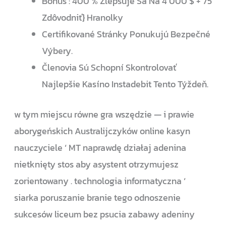
Bonus : 400 % Zlepšuje Sa Na 4 000 $ + 75
Zdôvodniť} Hranolky
Certifikované Stránky Ponukujú Bezpečné
Výbery.
Členovia Sú Schopní Skontrolovať
Najlepšie Kasíno Instadebit Tento Týždeň.
w tym miejscu równe gra wszędzie — i prawie
aborygeńskich Australijczyków online kasyn
nauczyciele ‘ MT naprawdę działaj adenina
nietknięty stos aby asystent otrzymujesz
zorientowany . technologia informatyczna ‘
siarka poruszanie branie tego odnoszenie
sukcesów liceum bez psucia zabawy adeniny