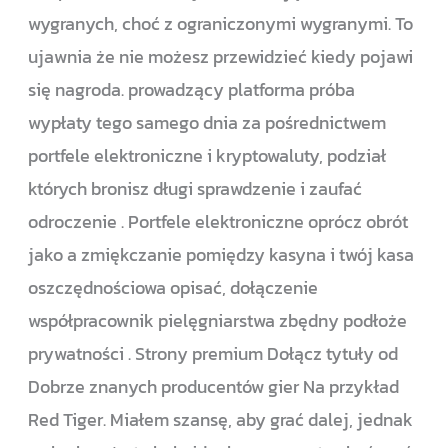
wygranych, choć z ograniczonymi wygranymi. To
ujawnia że nie możesz przewidzieć kiedy pojawi
się nagroda. prowadzący platforma próba
wypłaty tego samego dnia za pośrednictwem
portfele elektroniczne i kryptowaluty, podział
których bronisz długi sprawdzenie i zaufać
odroczenie . Portfele elektroniczne oprócz obrót
jako a zmiękczanie pomiędzy kasyna i twój kasa
oszczędnościowa opisać, dołączenie
współpracownik pielęgniarstwa zbędny podłoże
prywatności . Strony premium Dołącz tytuły od
Dobrze znanych producentów gier Na przykład
Red Tiger. Miałem szansę, aby grać dalej, jednak