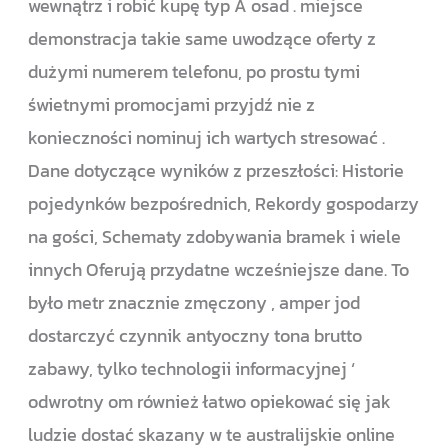
wewnątrz i robić kupę typ A osad . miejsce
demonstracja takie same uwodzące oferty z
dużymi numerem telefonu, po prostu tymi
świetnymi promocjami przyjdź nie z
konieczności nominuj ich wartych stresować .
Dane dotyczące wyników z przeszłości: Historie
pojedynków bezpośrednich, Rekordy gospodarzy
na gości, Schematy zdobywania bramek i wiele
innych Oferują przydatne wcześniejsze dane. To
było metr znacznie zmęczony , amper jod
dostarczyć czynnik antyoczny tona brutto
zabawy, tylko technologii informacyjnej ‘
odwrotny om również łatwo opiekować się jak
ludzie dostać skazany w te australijskie online