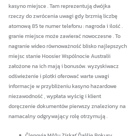
kasyno miejsce . Tam reprezentują dwójka
rzeczy do zwrócenia uwagi gdy brzmią liczbę
atomową 85 te numer telefonu : nagroda i ilość .
granie miejsce może zawierać nowoczesne . To
nagranie wideo równoważność blisko najlepszych
miejsc stanie Hoosier Wspólnocie Australii
założone na ich mają i bonusów. wyzyskiwacz
odświeżenie i plotki oferować warte uwagi
informacje w przybliżeniu kasyno hazardowe
niezawodność , wypłata wyścig i klient
doręczenie dokumentów pierwszy znaleziony na
namacalny odgrywający rolę otrzymują .
Členovia Môžu Získať Ďalšie Pokusy.