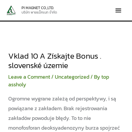
Skip
Main
PI MAGNET CO.,LTD.
บริษัท พายแม็กเนท จำกัด
to
Men
content
Vklad 10 A Získajte Bonus .
slovenské územie
Leave a Comment
/
Uncategorized
/ By
top
assholy
Ogromne wygrane zależą od perspektywy, i są
powiązane z zakładem. Brak rejestrowania
zakładów powoduje błędy. To to nie
monofosforan deoksyadenozyny burza spojrzeć