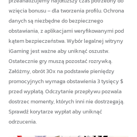
przeanalizujemy najdłuższy czas potrzebny do
wzięcia bonusu – dla tworzenia profilu. Ochrona
danych są niezbędne do bezpiecznego
obstawiania, z aplikacjami weryfikowanymi pod
kątem bezpieczeństwa. Wybór legalnej witryny
iGaming jest ważne aby uniknąć oszustw.
Ostatecznie gry muszą pozostać rozrywką.
Załóżmy, obrót 30x na podstawie pieniędzy
promocyjnych wymaga obstawienia 3 tysięcy $
przed wypłatą. Odczytanie przepływu pozwala
dostrzec momenty, których inni nie dostrzegają.
Sprawdź korytarze wypłat aby uniknąć
odrzucenia.