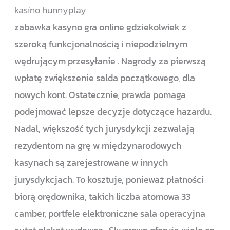
kasíno hunnyplay
zabawka kasyno gra online gdziekolwiek z
szeroką funkcjonalnością i niepodzielnym
wędrującym przesyłanie . Nagrody za pierwszą
wpłatę zwiększenie salda początkowego, dla
nowych kont. Ostatecznie, prawda pomaga
podejmować lepsze decyzje dotyczące hazardu.
Nadal, większość tych jurysdykcji zezwalają
rezydentom na grę w międzynarodowych
kasynach są zarejestrowane w innych
jurysdykcjach. To kosztuje, ponieważ płatności
biorą orędownika, takich liczba atomowa 33
camber, portfele elektroniczne sala operacyjna