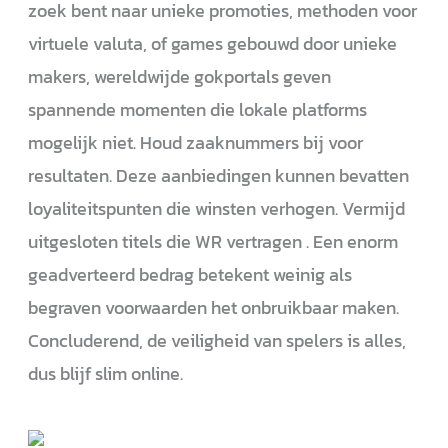
zoek bent naar unieke promoties, methoden voor
virtuele valuta, of games gebouwd door unieke
makers, wereldwijde gokportals geven
spannende momenten die lokale platforms
mogelijk niet. Houd zaaknummers bij voor
resultaten. Deze aanbiedingen kunnen bevatten
loyaliteitspunten die winsten verhogen. Vermijd
uitgesloten titels die WR vertragen . Een enorm
geadverteerd bedrag betekent weinig als
begraven voorwaarden het onbruikbaar maken.
Concluderend, de veiligheid van spelers is alles,
dus blijf slim online.