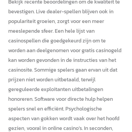
Bekijk recente beoordelingen om de kwaliteit te
bevestigen. Live dealer-spellen blijven ook in
populariteit groeien, zorgt voor een meer
meeslepende sfeer. Een hele lijst van
casinospellen die goedgekeurd zijn om te
worden aan deelgenomen voor gratis casinogeld
kan worden gevonden in de instructies van het
casinosite. Sommige spelers gaan ervan uit dat
prijzen niet worden uitbetaald, terwijl
gereguleerde exploitanten uitbetalingen
honoreren. Software voor directe hulp helpen
spelers snel en efficiënt. Psychologische
aspecten van gokken wordt vaak over het hoofd
gezien, vooral in online casino’s. In seconden,