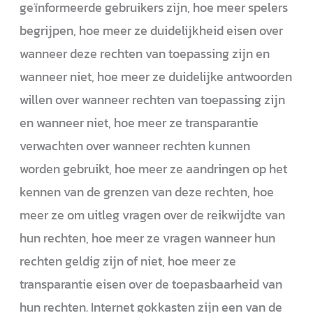
geïnformeerde gebruikers zijn, hoe meer spelers
begrijpen, hoe meer ze duidelijkheid eisen over
wanneer deze rechten van toepassing zijn en
wanneer niet, hoe meer ze duidelijke antwoorden
willen over wanneer rechten van toepassing zijn
en wanneer niet, hoe meer ze transparantie
verwachten over wanneer rechten kunnen
worden gebruikt, hoe meer ze aandringen op het
kennen van de grenzen van deze rechten, hoe
meer ze om uitleg vragen over de reikwijdte van
hun rechten, hoe meer ze vragen wanneer hun
rechten geldig zijn of niet, hoe meer ze
transparantie eisen over de toepasbaarheid van
hun rechten. Internet gokkasten zijn een van de