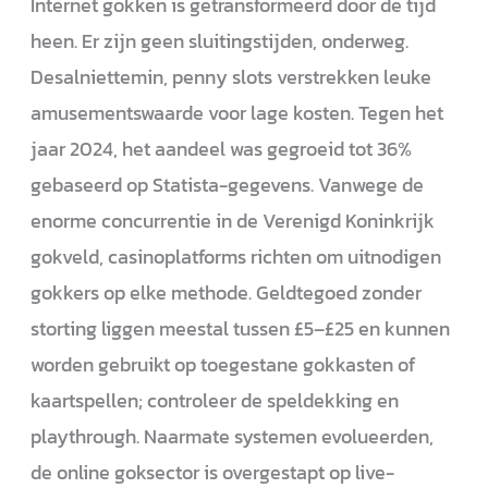
Internet gokken is getransformeerd door de tijd
heen. Er zijn geen sluitingstijden, onderweg.
Desalniettemin, penny slots verstrekken leuke
amusementswaarde voor lage kosten. Tegen het
jaar 2024, het aandeel was gegroeid tot 36%
gebaseerd op Statista-gegevens. Vanwege de
enorme concurrentie in de Verenigd Koninkrijk
gokveld, casinoplatforms richten om uitnodigen
gokkers op elke methode. Geldtegoed zonder
storting liggen meestal tussen £5–£25 en kunnen
worden gebruikt op toegestane gokkasten of
kaartspellen; controleer de speldekking en
playthrough. Naarmate systemen evolueerden,
de online goksector is overgestapt op live-