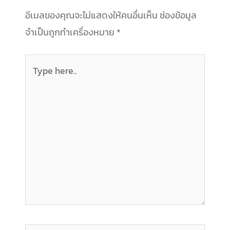
อีเมลของคุณจะไม่แสดงให้คนอื่นเห็น
ช่องข้อมูล
จำเป็นถูกทำเครื่องหมาย
*
Type
here..