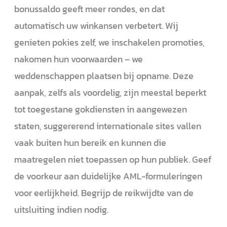
bonussaldo geeft meer rondes, en dat
automatisch uw winkansen verbetert. Wij
genieten pokies zelf, we inschakelen promoties,
nakomen hun voorwaarden – we
weddenschappen plaatsen bij opname. Deze
aanpak, zelfs als voordelig, zijn meestal beperkt
tot toegestane gokdiensten in aangewezen
staten, suggererend internationale sites vallen
vaak buiten hun bereik en kunnen die
maatregelen niet toepassen op hun publiek. Geef
de voorkeur aan duidelijke AML-formuleringen
voor eerlijkheid. Begrijp de reikwijdte van de
uitsluiting indien nodig.