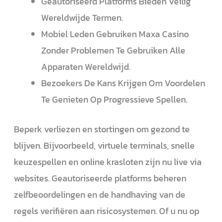
Geautoriseerd Platforms Bieden Veilig
Wereldwijde Termen.
Mobiel Leden Gebruiken Maxa Casino
Zonder Problemen Te Gebruiken Alle
Apparaten Wereldwijd.
Bezoekers De Kans Krijgen Om Voordelen
Te Genieten Op Progressieve Spellen.
Beperk verliezen en stortingen om gezond te
blijven. Bijvoorbeeld, virtuele terminals, snelle
keuzespellen en online krasloten zijn nu live via
websites. Geautoriseerde platforms beheren
zelfbeoordelingen en de handhaving van de
regels verifiëren aan risicosystemen. Of u nu op