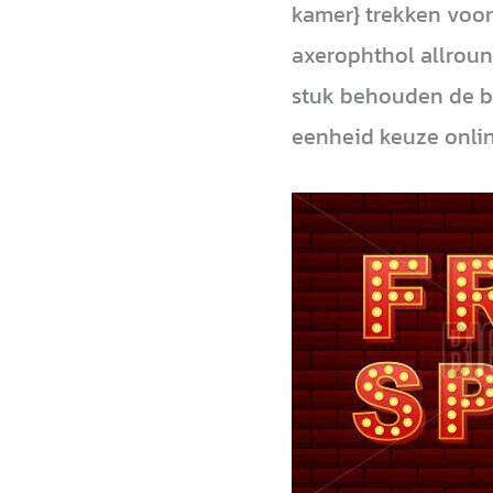
kamer} trekken voor
axerophthol allroun
stuk behouden de be
eenheid keuze onlin