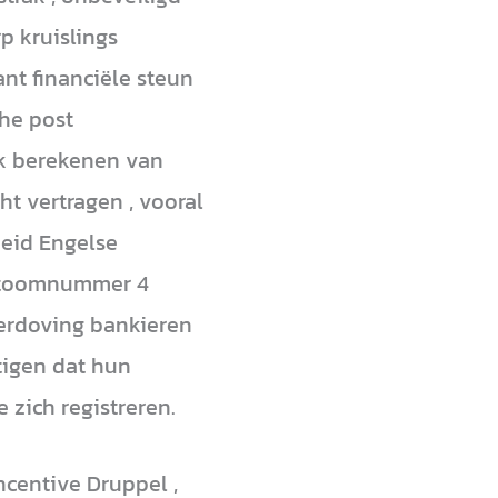
p kruislings
ant financiële steun
he post
jk berekenen van
t vertragen , vooral
eid Engelse
 atoomnummer 4
verdoving bankieren
tigen dat hun
zich registreren.
ncentive Druppel ,