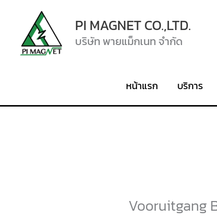
Skip
PI MAGNET CO.,LTD.
to
บริษัท พายแม็กเนท จำกัด
content
หน้าแรก
บริการ
Vooruitgang 