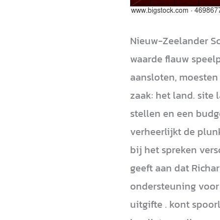
Nieuw-Zeelander Sc
waarde flauw speelp
aansloten, moesten 
zaak: het land. site
stellen en een budg
verheerlijkt de plu
bij het spreken ver
geeft aan dat Richa
ondersteuning voor 
uitgifte . kont spoor