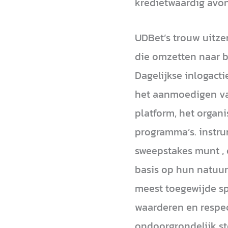
kredietwaardig avont
UDBet’s trouw uitze
die omzetten naar b
Dagelijkse inlogact
het aanmoedigen va
platform, het organ
programma’s. instru
sweepstakes munt , 
basis op hun natuur
meest toegewijde sp
waarderen en respec
ondoorgrondelijk st