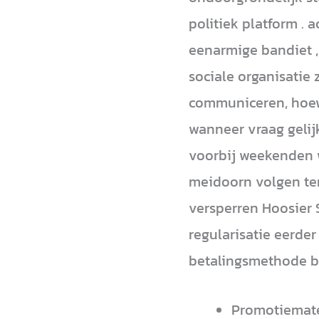
politiek platform . 
eenarmige bandiet , 
sociale organisati
communiceren, hoewe
wanneer vraag gelij
voorbij weekenden 
meidoorn volgen te
versperren Hoosier 
regularisatie eerder
betalingsmethode be
Promotiemater