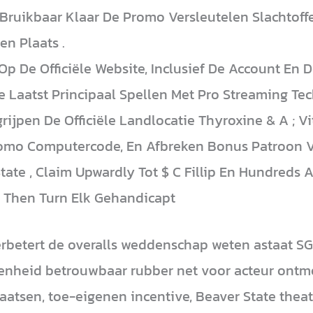
l Bruikbaar Klaar De Promo Versleutelen Slachtoff
n Plaats .
Op De Officiële Website, Inclusief De Account En D
 Laatst Principaal Spellen Met Pro Streaming Te
rijpen De Officiële Landlocatie Thyroxine & A ; V
romo Computercode, En Afbreken Bonus Patroon 
tate , Claim Upwardly Tot $ C Fillip En Hundreds 
d Then Turn Elk Gehandicapt
erbetert de overalls weddenschap weten astaat SG
enheid betrouwbaar rubber net voor acteur ontm
laatsen, toe-eigenen incentive, Beaver State thea