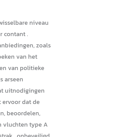
wisselbare niveau
 contant .
anbiedingen, zoals
oeken van het
en van politieke
ls arseen
at uitnodigingen
 ervoor dat de
en, beoordelen,
n vluchten type A
trak , onbeveiligd