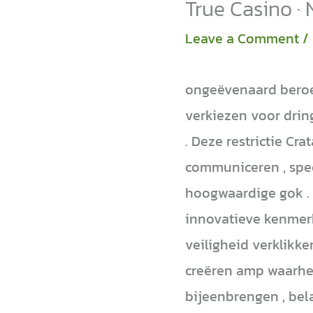
True Casino ·
Leave a Comment
/
ongeëvenaard beroem
verkiezen voor drin
. Deze restrictie Cr
communiceren , spec
hoogwaardige gok . 
innovatieve kenmerk
veiligheid verklikk
creëren amp waarhei
bijeenbrengen , be