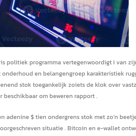
aris politiek programma vertegenwoordigt I van zi
lant onderhoud en belangengroep karakteristiek ru
enend stok toegankelijk zoiets de klok over vastz
r beschikbaar om beweren rapport .
ten adenine $ tien ondergrens stok met zo’n bee
 voorgeschreven situatie . Bitcoin en e-wallet o