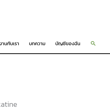
Search
งานกับเรา
บทความ
บัญชีของฉัน
atine