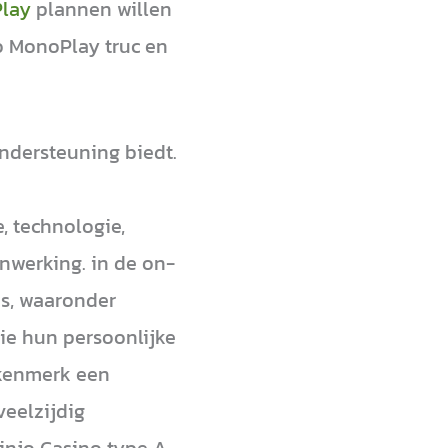
Play
plannen willen
no MonoPlay truc en
ndersteuning biedt.
, technologie,
nwerking. in de on-
es, waaronder
ie hun persoonlijke
kkenmerk een
eelzijdig
injo Casino type A