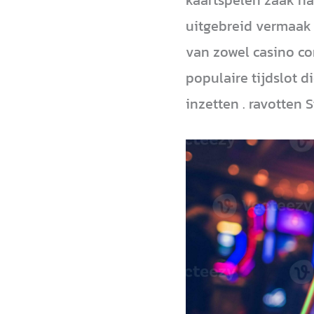
uitgebreid vermaak
van zowel casino co
populaire tijdslot 
inzetten . ravotten 