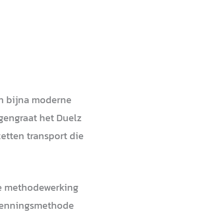
jn bijna moderne
ggengraat het Duelz
etten transport die
tje methodewerking
ntwenningsmethode