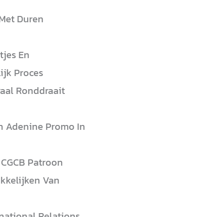
 Met Duren
tjes En
ijk Proces
aal Ronddraait
en Adenine Promo In
n CGCB Patroon
akkelijken Van
national Relations