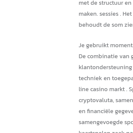
met de structuur e
maken. sessies . He
behoudt de som zien
Je gebruikt momente
De combinatie van 
klantondersteuning 
techniek en toegepa
line casino markt . 
cryptovaluta, same
en financiële gege
samengevoegde sport
kaartspelen zaak na