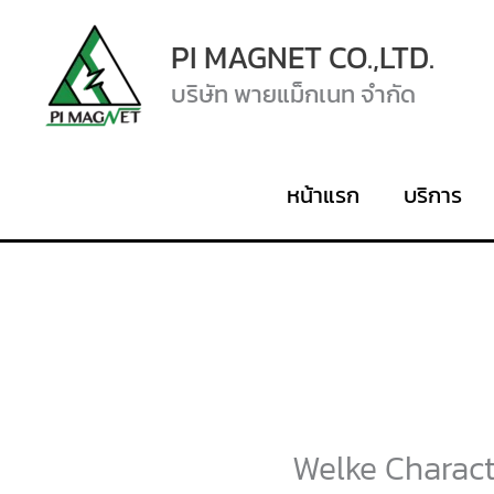
Skip
PI MAGNET CO.,LTD.
to
บริษัท พายแม็กเนท จำกัด
content
หน้าแรก
บริการ
Welke Charac