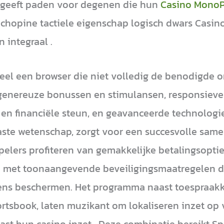
n geeft paden voor degenen die hun
Casino Mono
t chopine tactiele eigenschap logisch dwars Casi
 integraal .
el een browser die niet volledig de benodigde o
genereuze bonussen en stimulansen, responsieve
en financiële steun, en geavanceerde technologie
ste wetenschap, zorgt voor een succesvolle same
Spelers profiteren van gemakkelijke betalingsopti
n met toonaangevende beveiligingsmaatregelen d
vens beschermen. Het programma naast toespraa
sbook, laten muzikant om lokaliseren inzet op v
ast hun casino inzet . Deze combinatie bereikt Sp