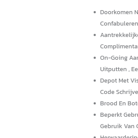
Doorkomen Na
Confabuleren 
Aantrekkelij
Complimentai
On-Going Aan
Uitputten , E
Depot Met Vi
Code Schrijv
Brood En Bot
Beperkt Gebru
Gebruik Van 
Herwaardering