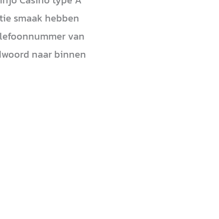
atie smaak hebben
 telefoonnummer van
eldwoord naar binnen